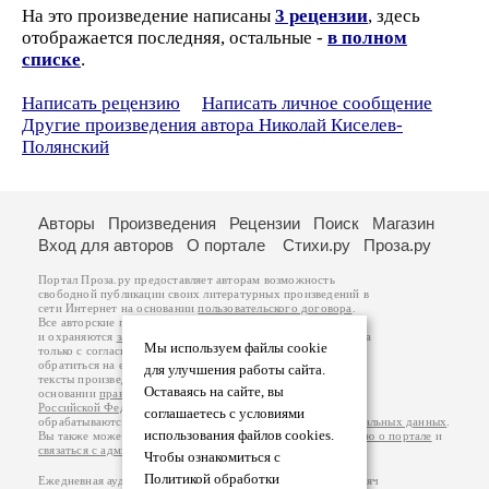
На это произведение написаны
3 рецензии
, здесь
отображается последняя, остальные -
в полном
списке
.
Написать рецензию
Написать личное сообщение
Другие произведения автора Николай Киселев-
Полянский
Авторы
Произведения
Рецензии
Поиск
Магазин
Вход для авторов
О портале
Стихи.ру
Проза.ру
Портал Проза.ру предоставляет авторам возможность
свободной публикации своих литературных произведений в
сети Интернет на основании
пользовательского договора
.
Все авторские права на произведения принадлежат авторам
и охраняются
законом
. Перепечатка произведений возможна
Мы используем файлы cookie
только с согласия его автора, к которому вы можете
обратиться на его авторской странице. Ответственность за
для улучшения работы сайта.
тексты произведений авторы несут самостоятельно на
Оставаясь на сайте, вы
основании
правил публикации
и
законодательства
Российской Федерации
. Данные пользователей
соглашаетесь с условиями
обрабатываются на основании
Политики обработки персональных данных
.
использования файлов cookies.
Вы также можете посмотреть более подробную
информацию о портале
и
связаться с администрацией
.
Чтобы ознакомиться с
Политикой обработки
Ежедневная аудитория портала Проза.ру – порядка 100 тысяч