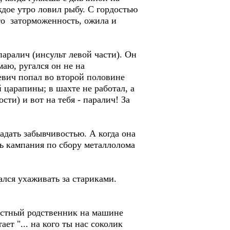
ждое утро ловил рыбу. С гордостью
-то заторможенность, ожила и
аралич (инсульт левой части). Он
маю, ругался он не на
евич попал во второй половине
 царапины; в шахте не работал, а
ти) и вот на тебя - паралич! За
адать забывчивостью. А когда она
сь кампания по сбору металлолома
ался ухаживать за стариками.
местный родственник на машине
ает "... на кого ты нас соколик