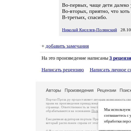
Во-первых, чаще дети далеко 
Во-вторых, приятно, что хоть
В-третьих, спасибо.
Николай Киселев-Полянский
28.10.
+
добавить замечания
На это произведение написаны
3 реценз
Написать рецензию
Написать личное 
Авторы
Произведения
Рецензии
Поис
Портал Проза.ру предоставляет авторам возможность св
права на произведения принадлежат авторам и охраняют
странице. Ответственность за тексты произведений авто
Мы используем ф
обрабатываются на основании
Политики обработки перс
соглашаетесь с 
Ежедневная аудитория портала Проза.ру – порядка 100 
обработки перс
который расположен справа от этого текста. В каждой гр