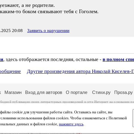
уезжают, а не родители.
 каким-то боком связывают тебя с Гоголем.
2025 20:08
Заявить о нарушении
ии
, здесь отображается последняя, остальные -
в полном спи
сообщение
Другие произведения автора Николай Киселев-
к
Магазин
Вход для авторов
О портале
Стихи.ру
Проза.ру
ободной публикации своих литературных произведений в сети Интернет на основании
по
ся
законом
. Перепечатка произведений возможна только с согласия его автора, к котором
ры несут самостоятельно на основании
правил публикации
и
законодательства Российско
айлы cookie для улучшения работы сайта. Оставаясь на сайте, вы
ональных данных
. Вы также можете посмотреть более подробную
информацию о портал
условиями использования файлов cookies. Чтобы ознакомиться с Политикой
тысяч посетителей, которые в общей сумме просматривают более полумиллиона страниц 
ональных данных и файлов cookie,
нажмите здесь
.
афе указано по две цифры: количество просмотров и количество посетителей.