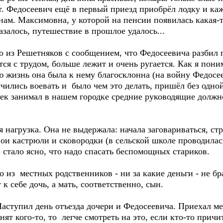
т. Федосеевич ещё в первый приезд приобрёл лодку и ка
 нам. Максимовна, у которой на пенсии появилась какая
азалось, путешествие в прошлое удалось...
 из Решетняков с сообщением, что Федосеевича разбил п
ся с трудом, больше лежит и очень ругается. Как я пони
ю жизнь она была к нему благосклонна (на войну Федосе
учились воевать и было чем это делать, пришёл без одной
к занимал в нашем городке средние руководящие должнос
нагрузка. Она не выдержала: начала заговариваться, стр
ои кастрюли и сковородки (в сельской школе проводила
 стало ясно, что надо спасать беспомощных стариков.
 из местных родственников - ни за какие деньги - не бр
к себе дочь, а мать, соответственно, сын.
 Наступил день отъезда дочери и Федосеевича. Приехал 
ят кого-то, то легче смотреть на это, если кто-то причит