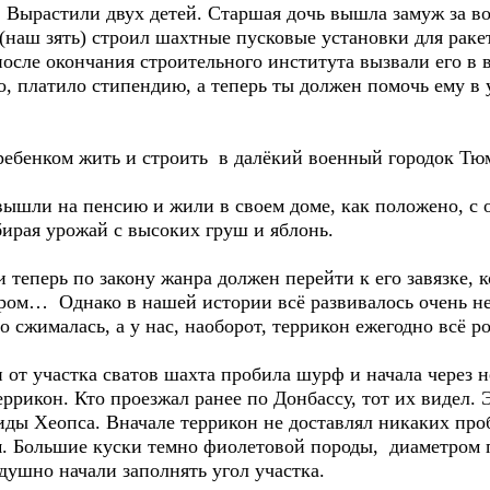
 Вырастили двух детей. Старшая дочь вышла замуж за во
(наш зять) строил шахтные пусковые установки для раке
после окончания строительного института вызвали его в 
но, платило стипендию, а теперь ты должен помочь ему в
 ребенком жить и строить в далёкий военный городок Тю
ышли на пенсию и жили в своем доме, как положено, с о
бирая урожай с высоких груш и яблонь.
и теперь по закону жанра должен перейти к его завязке, 
 гром… Однако в нашей истории всё развивалось очень н
о сжималась, а у нас, наоборот, террикон ежегодно всё р
 от участка сватов шахта пробила шурф и начала через 
еррикон. Кто проезжал ранее по Донбассу, тот их видел.
ды Хеопса. Вначале террикон не доставлял никаких проб
м. Большие куски темно фиолетовой породы, диаметром п
одушно начали заполнять угол участка.