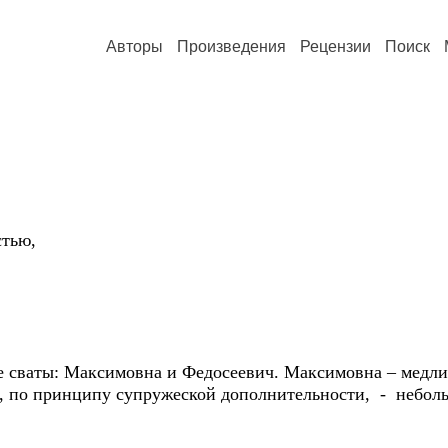
Авторы
Произведения
Рецензии
Поиск
счастью,
:
щайся
 сваты: Максимовна и Федосеевич. Максимовна – медлит
ч, по принципу супружеской дополнительности, - небол