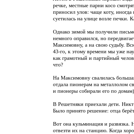
речке, местные парни косо смотря
приносил улов: чаще коту, иногда
суетилась на улице возле печки. К
Однако зимой мы получили письмо
немного оправился, но передвигает
Максимовну, а на свою судьбу. Вс
43-го, к этому времени мы уже на
как грамотный и партийный челове
что?
На Максимовну свалилась большая 
отдала пионерам на металлолом св
и пионеры собирали его по домам)
В Решетняки приехали дети. Никто
Было принято решение: отца берёт 
Вот она кульминация и развязка.
отвезти их на станцию. Когда хорон