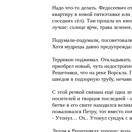
Надо что-то делать. Федосеевич 
квартиру в новой пятиэтажке или 
соседних сёл). Там прошла их юно
лучше: солнце ярче, трава зеленее
Подумали-подумали, посоветовали
Хотя мудрецы давно предупреждали
Террикон поджимал. Откладывать 
приобрел новый, чуть недостроенн
Решетняки, что на реке Ворскла. 
шведов в подзорную трубу, нечаян
С этой речкой связана ещё одна ле
носителей и творцов последней - 
битве в его свите находился велик
пожаловался Петру, тот вместо по
- Утонул… Ох.. Утонул сундук с 
Летом в Решетняках хорошо: вода 