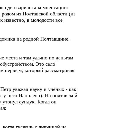
бор два варианта компенсации:
 родом из Полтавской области (из
к известно, в молодости всё
 домика на родной Полтавщине.
е места и там удачно по деньгам
 обустройством. Это село
ром первым, который рассматривая
, Петр уважал науку и учёных - как
т у него Наполеон). На полтавской
у утонул сундук. Когда он
ая:
, когда гуляешь с дивчиной на