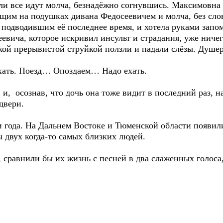
если все идут молча, безнадёжно согнувшись. Максимовна
щим на подушках дивана Федосеевичем и молча, без слов
к подводившим её последнее время, и хотела руками запо
вича, которое искривил инсульт и страдания, уже ничего
кой прерывистой струйкой ползли и падали слёзы. Душер
хать. Поезд… Опоздаем… Надо ехать.
и, осознав, что дочь она тоже видит в последний раз, на
двери.
и года. На Дальнем Востоке и Тюменской области появил
 двух когда-то самых близких людей.
сравнили бы их жизнь с песней в два слаженных голоса,