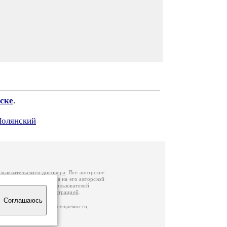
ске
.
Полянский
льзовательского договора
. Все авторские
у вы можете обратиться на его авторской
й Федерации
. Данные пользователей
е
и
связаться с администрацией
.
Соглашаюсь
по данным счетчика посещаемости,