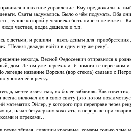
отправился в шахтное управление. Ему предложили на вы
деньги. Сваты задумались. Было о чём подумать. Оба они
сть, лучше которой у человека быть ничего не может. Ка
, люди честнее, водка дешевле и т.п.
сь с детьми, и решили – взять деньги для приобретения
: "Нельзя дважды войти в одну и ту же реку".
решение некогда. Весной Федосеевич отправился в родны
ый, дом. Летом уже переехали. Я помогал с переездом и
По легенде название Ворскла (вор стекла) связано с Пет
но уронил её в речку.
генда, менее известная, но более забавная. Как известно
и всегда включал их в свою свиту (это потом позаимствуе
ий математик Эйлер, у которого при переправе через рек
мощи, начал безудержно хохотать, в перерыве приговарив
иксами и игреками…
в речке тёплая, дивчины красивые, комары только злые и