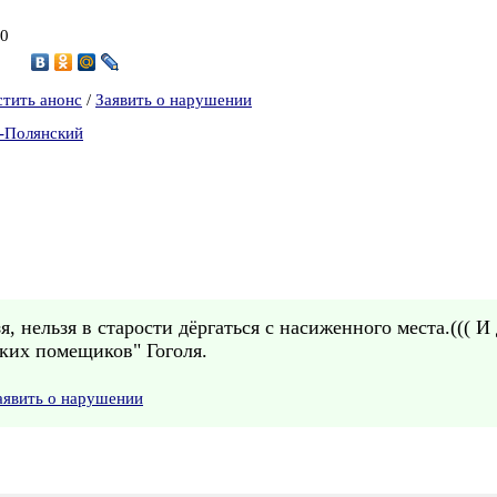
20
1
стить анонс
/
Заявить о нарушении
в-Полянский
, нельзя в старости дёргаться с насиженного места.((( И 
ских помещиков" Гоголя.
аявить о нарушении