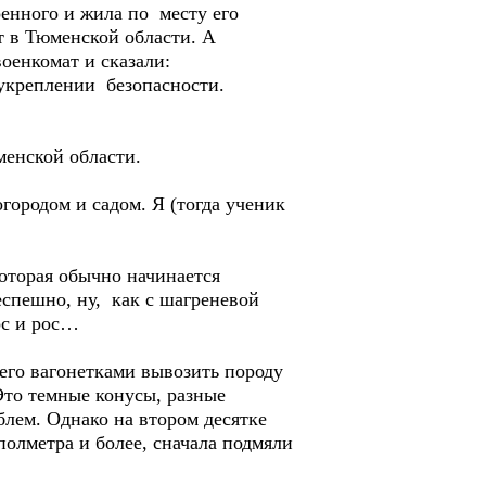
енного и жила по месту его
т в Тюменской области. А
военкомат и сказали:
 укреплении безопасности.
менской области.
городом и садом. Я (тогда ученик
которая обычно начинается
еспешно, ну, как с шагреневой
ос и рос…
него вагонетками вывозить породу
 Это темные конусы, разные
лем. Однако на втором десятке
олметра и более, сначала подмяли