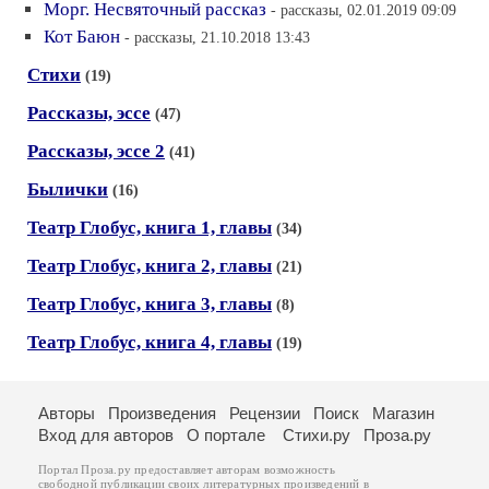
Морг. Несвяточный рассказ
- рассказы, 02.01.2019 09:09
Кот Баюн
- рассказы, 21.10.2018 13:43
Стихи
(19)
Рассказы, эссе
(47)
Рассказы, эссе 2
(41)
Былички
(16)
Театр Глобус, книга 1, главы
(34)
Театр Глобус, книга 2, главы
(21)
Театр Глобус, книга 3, главы
(8)
Театр Глобус, книга 4, главы
(19)
Авторы
Произведения
Рецензии
Поиск
Магазин
Вход для авторов
О портале
Стихи.ру
Проза.ру
Портал Проза.ру предоставляет авторам возможность
свободной публикации своих литературных произведений в