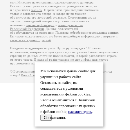
сети Интернет на основании
пользовательского договора
.
Все авторские права на произведения принадлежат авторам
и охраняются
законом
. Перепечатка произведений возможна
только с согласия его автора, к которому вы можете
обратиться на его авторской странице. Ответственность за
тексты произведений авторы несут самостоятельно на
основании
правил публикации
и
законодательства
Российской Федерации
. Данные пользователей
обрабатываются на основании
Политики обработки персональных данных
.
Вы также можете посмотреть более подробную
информацию о портале
и
связаться с администрацией
.
Ежедневная аудитория портала Проза.ру – порядка 100 тысяч
посетителей, которые в общей сумме просматривают более полумиллиона
страниц по данным счетчика посещаемости, который расположен справа
от этого текста. В каждой графе указано по две цифры: количество
просмотров и количество посетителей.
Мы используем файлы cookie для
© Все права принадлежат авторам, 2000-2026. Портал работает под
эгидой
Российского союза писателей
.
18+
улучшения работы сайта.
Оставаясь на сайте, вы
соглашаетесь с условиями
использования файлов cookies.
Чтобы ознакомиться с Политикой
обработки персональных данных
и файлов cookie,
нажмите здесь
.
Соглашаюсь