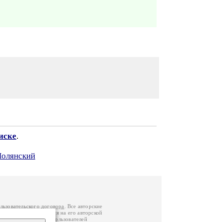
иске
.
Полянский
льзовательского договора
. Все авторские
у вы можете обратиться на его авторской
й Федерации
. Данные пользователей