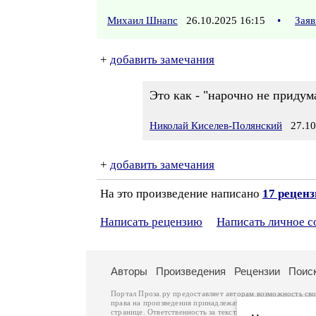
Михаил Шнапс
26.10.2025 16:15
•
Заяв
+
добавить замечания
Это как - "нарочно не придум
Николай Киселев-Полянский
27.10.
+
добавить замечания
На это произведение написано
17 рецен
Написать рецензию
Написать личное 
Авторы
Произведения
Рецензии
Поис
Портал Проза.ру предоставляет авторам возможность св
права на произведения принадлежат авторам и охраняют
странице. Ответственность за тексты произведений авто