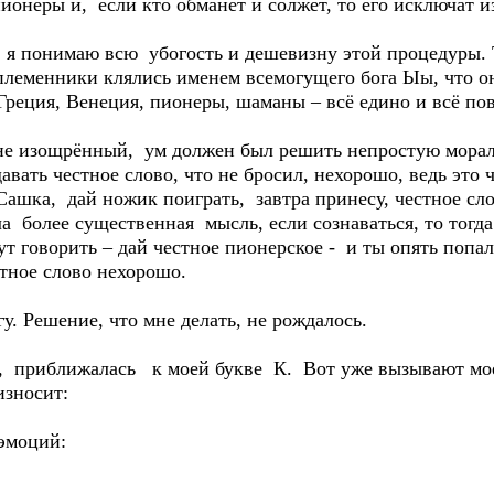
пионеры и, если кто обманет и солжет, то его исключат
а, я понимаю всю убогость и дешевизну этой процедуры
леменники клялись именем всемогущего бога Ыы, что они
реция, Венеция, пионеры, шаманы – всё едино и всё пов
не изощрённый, ум должен был решить непростую морал
вать честное слово, что не бросил, нехорошо, ведь это ч
Сашка, дай ножик поиграть, завтра принесу, честное сло
а более существенная мысль, если сознаваться, то тогд
ут говорить – дай честное пионерское - и ты опять попал
стное слово нехорошо.
у. Решение, что мне делать, не рождалось.
о, приближалась к моей букве К. Вот уже вызывают мо
износит:
-эмоций: