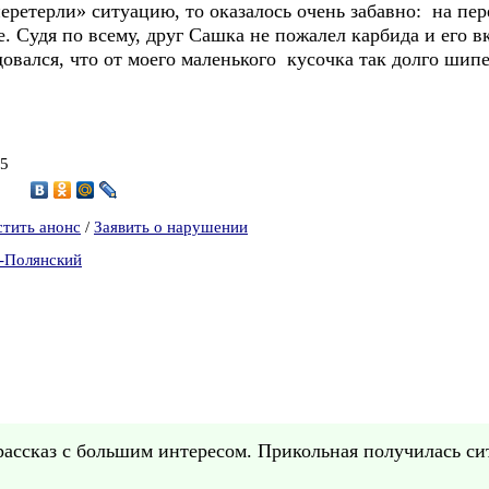
еретерли» ситуацию, то оказалось очень забавно: на пер
е. Судя по всему, друг Сашка не пожалел карбида и его в
довался, что от моего маленького кусочка так долго шипе
15
5
стить анонс
/
Заявить о нарушении
в-Полянский
рассказ с большим интересом. Прикольная получилась си