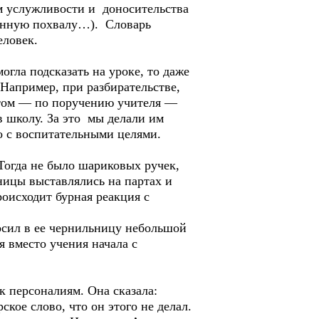
м услужливости и доносительства
енную похвалу…). Словарь
ловек.
огла подсказать на уроке, то даже
Например, при разбирательстве,
Потом — по поручению учителя —
в школу. За это мы делали им
ко с воспитательными целями.
Тогда не было шариковых ручек,
ницы выставлялись на партах и
оисходит бурная реакция с
росил в ее чернильницу небольшой
 вместо учения начала с
к персоналиям. Она сказала:
кое слово, что он этого не делал.