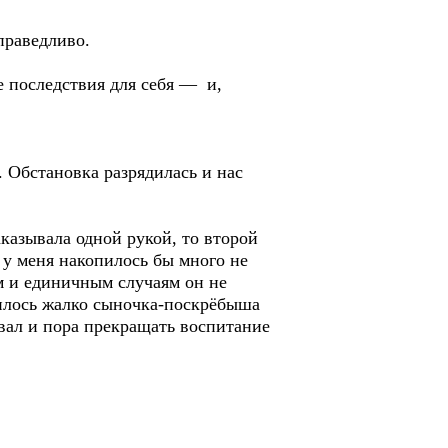
праведливо.
 последствия для себя — и,
. Обстановка разрядилась и нас
казывала одной рукой, то второй
и у меня накопилось бы много не
ам и единичным случаям он не
овилось жалко сыночка-поскрёбыша
овал и пора прекращать воспитание