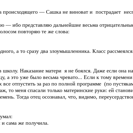
а происходящего — Сашка не виноват и пострадает нес
аю — ибо представляю дальнейшие весьма отрицательные
олосом повторяю те же слова:
дного, а то сразу два злоумышленника. Класс рассмеялся
 школу. Наказание матери я не боялся. Даже если она на
у, а это уже было весьма чревато... Если к тому времен
х все отпустить за раз по полной программе (по пустяк
 раж, то меня спасали только материнские руки: ей стан
ремень. Тогда отец осознавал, что, видимо, переусердств
умал:
 и сама же получила.