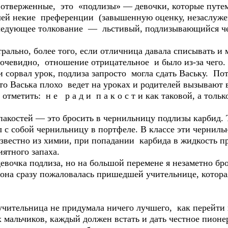
ь отверженные, это «подлизы» — девочки, которые путе
елей некие преференции (завышенную оценку, незаслуж
ледующее толкование — льстивый, подлизывающийся че
ально, более того, если отличница давала списывать и м
очевидно, отношение отрицательное и было из-за чего. 
 и сорвал урок, подлиза запросто могла сдать Ваську. 
то Васька плохо ведет на уроках и родителей вызывают 
отметить: н е р а д и п а к о с т и как таковой, а толь
костей — это бросить в чернильницу подлизы карбид. 
 с собой чернильницу в портфеле. В классе эти черниль
звестно из химии, при попадании карбида в жидкость пр
иятного запаха.
девочка подлиза, но на большой перемене я незаметно б
она сразу пожаловалась пришедшей учительнице, которая
 учительница не придумала ничего лучшего, как перейти 
 мальчиков, каждый должен встать и дать честное пионерс