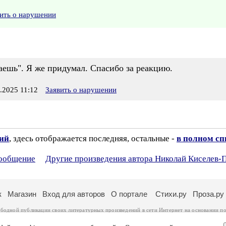
ить о нарушении
аешь". Я же придумал. Спасибо за реакцию.
2025 11:12
Заявить о нарушении
зий
, здесь отображается последняя, остальные -
в полном сп
сообщение
Другие произведения автора Николай Киселев-
к
Магазин
Вход для авторов
О портале
Стихи.ру
Проза.ру
ободной публикации своих литературных произведений в сети Интернет на основании
по
ся
законом
. Перепечатка произведений возможна только с согласия его автора, к котором
ры несут самостоятельно на основании
правил публикации
и
законодательства Российско