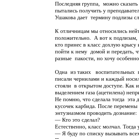
Последняя группа, можно сказат
пытались получить у преподават
Ушакова дает термину подлизы с
К отличницам мы относились нейтр
положительно. А вот к подлизам, 
кто принес в класс дохлую крысу
пойти к нему домой и передать, ч
разные пакости, но хочу особенно 
Одна из таких воспитательных па
писали чернилами и каждый носил
стояли в открытом доступе. Как и
выделением газа (ацетилена) непр
Не помню, что сделала тогда эта 
кусочек карбида. После перемены 
энтузиазмом проводить дознание:
— Кто это сделал?
Естественно, класс молчал. Тогда
— Я буду по списку вызывать всех