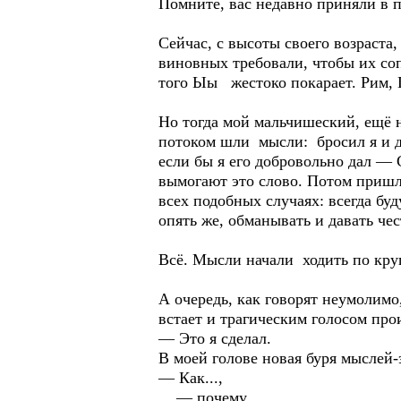
Помните, вас недавно приняли в 
Сейчас, с высоты своего возраст
виновных требовали, чтобы их соп
того Ыы жестоко покарает. Рим, Г
Но тогда мой мальчишеский, ещё 
потоком шли мысли: бросил я и да
если бы я его добровольно дал — 
вымогают это слово. Потом пришл
всех подобных случаях: всегда буд
опять же, обманывать и давать че
Всё. Мысли начали ходить по круг
А очередь, как говорят неумолим
встает и трагическим голосом про
— Это я сделал.
В моей голове новая буря мыслей
— Как...,
— почему...,