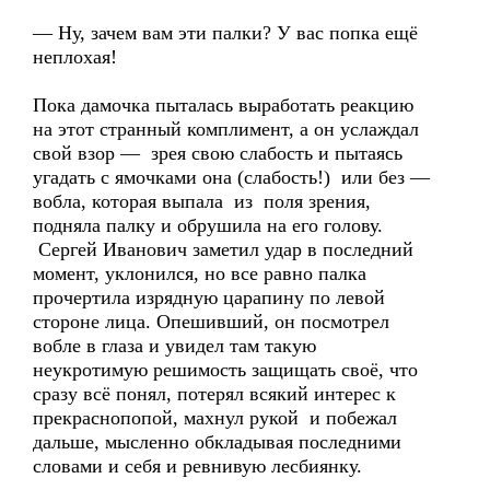
— Ну, зачем вам эти палки? У вас попка ещё
неплохая!
Пока дамочка пыталась выработать реакцию
на этот странный комплимент, а он услаждал
свой взор — зрея свою слабость и пытаясь
угадать с ямочками она (слабость!) или без —
вобла, которая выпала из поля зрения,
подняла палку и обрушила на его голову.
Сергей Иванович заметил удар в последний
момент, уклонился, но все равно палка
прочертила изрядную царапину по левой
стороне лица. Опешивший, он посмотрел
вобле в глаза и увидел там такую
неукротимую решимость защищать своё, что
сразу всё понял, потерял всякий интерес к
прекраснопопой, махнул рукой и побежал
дальше, мысленно обкладывая последними
словами и себя и ревнивую лесбиянку.