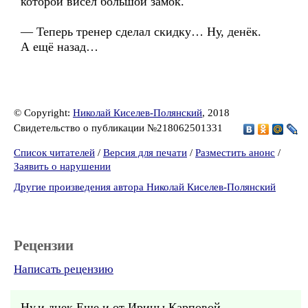
которой висел большой замок.
— Теперь тренер сделал скидку… Ну, денёк.
А ещё назад…
© Copyright:
Николай Киселев-Полянский
, 2018
Свидетельство о публикации №218062501331
Список читателей
/
Версия для печати
/
Разместить анонс
/
Заявить о нарушении
Другие произведения автора Николай Киселев-Полянский
Рецензии
Написать рецензию
Ну,и днек.Еще и от Ирины Карповой