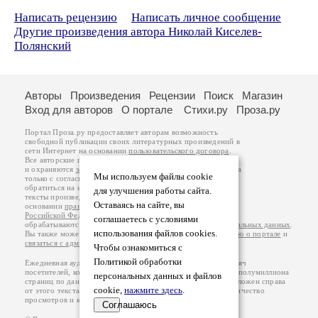
Написать рецензию
Написать личное сообщение
Другие произведения автора Николай Киселев-
Полянский
Авторы
Произведения
Рецензии
Поиск
Магазин
Вход для авторов
О портале
Стихи.ру
Проза.ру
Портал Проза.ру предоставляет авторам возможность
свободной публикации своих литературных произведений в
сети Интернет на основании
пользовательского договора
.
Все авторские права на произведения принадлежат авторам
и охраняются
законом
. Перепечатка произведений возможна
Мы используем файлы cookie
только с согласия его автора, к которому вы можете
обратиться на его авторской странице. Ответственность за
для улучшения работы сайта.
тексты произведений авторы несут самостоятельно на
Оставаясь на сайте, вы
основании
правил публикации
и
законодательства
Российской Федерации
. Данные пользователей
соглашаетесь с условиями
обрабатываются на основании
Политики обработки персональных данных
.
использования файлов cookies.
Вы также можете посмотреть более подробную
информацию о портале
и
связаться с администрацией
.
Чтобы ознакомиться с
Политикой обработки
Ежедневная аудитория портала Проза.ру – порядка 100 тысяч
посетителей, которые в общей сумме просматривают более полумиллиона
персональных данных и файлов
страниц по данным счетчика посещаемости, который расположен справа
cookie,
нажмите здесь
.
от этого текста. В каждой графе указано по две цифры: количество
просмотров и количество посетителей.
Соглашаюсь