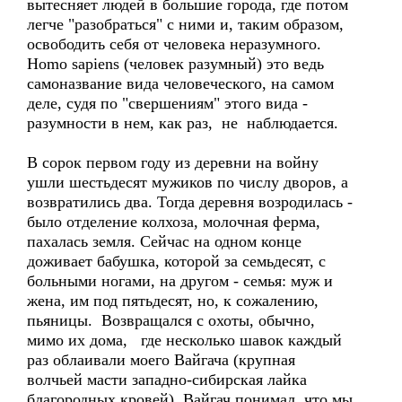
вытесняет людей в большие города, где потом
легче "разобраться" с ними и, таким образом,
освободить себя от человека неразумного.
Homo sapiens (человек разумный) это ведь
самоназвание вида человеческого, на самом
деле, судя по "свершениям" этого вида -
разумности в нем, как раз, не наблюдается.
В сорок первом году из деревни на войну
ушли шестьдесят мужиков по числу дворов, а
возвратились два. Тогда деревня возродилась -
было отделение колхоза, молочная ферма,
пахалась земля. Сейчас на одном конце
доживает бабушка, которой за семьдесят, с
больными ногами, на другом - семья: муж и
жена, им под пятьдесят, но, к сожалению,
пьяницы. Возвращался с охоты, обычно,
мимо их дома, где несколько шавок каждый
раз облаивали моего Вайгача (крупная
волчьей масти западно-сибирская лайка
благородных кровей). Вайгач понимал, что мы