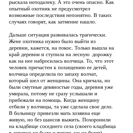
рыскала неподалеку. А это очень опасно. Как
опытный охотник не предусмотрел
возможные последствия непонятно. В таких
случаях говорят, как затмение нашло.
Дальше ситуация развивалась трагически.
Жене охотника нужно было выйти из
деревни, кажется, на покос. Только вышла на
край деревни и ступила на лесную дорожку
как на нее набросилась волчица. То, что этот
человек причастен к похищению ее детей,
волчица определила по запаху волчат,
который шел от женщины. Она кричала, но
были смутные девяностые годы, деревня уже
умирала, потому не сразу услышали и
прибежали на помощь. Когда женщину
отбили у волчицы, та уже сделала свое дело.
В больницу привезли мать хозяина еще
живую, но без шансов выжить. Похоронили
на кладбище соседнего села (своего кладбища
в деревне не было и теперь уж не будет).