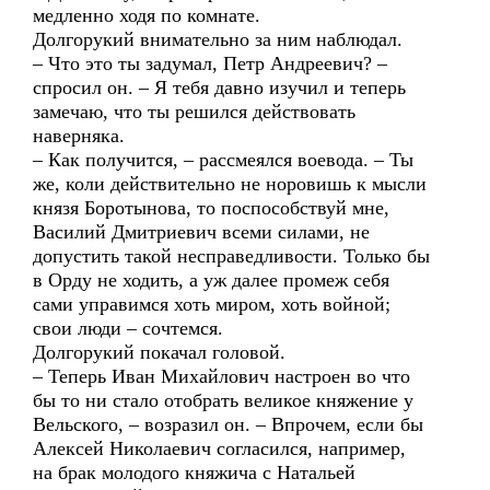
медленно ходя по комнате.
Долгорукий внимательно за ним наблюдал.
– Что это ты задумал, Петр Андреевич? –
спросил он. – Я тебя давно изучил и теперь
замечаю, что ты решился действовать
наверняка.
– Как получится, – рассмеялся воевода. – Ты
же, коли действительно не норовишь к мысли
князя Боротынова, то поспособствуй мне,
Василий Дмитриевич всеми силами, не
допустить такой несправедливости. Только бы
в Орду не ходить, а уж далее промеж себя
сами управимся хоть миром, хоть войной;
свои люди – сочтемся.
Долгорукий покачал головой.
– Теперь Иван Михайлович настроен во что
бы то ни стало отобрать великое княжение у
Вельского, – возразил он. – Впрочем, если бы
Алексей Николаевич согласился, например,
на брак молодого княжича с Натальей