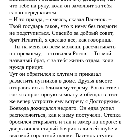
что тебе на руку, коли он замолвит за тебя
слово перед князем.
– И то правда, – смеясь, сказал Васенок. –
Твой государь таков, что к нему без подмоги
не подступиться. Спасибо за добрый совет,
брат Игнатий, я сделаю все, как говоришь.
– Ты на меня во всем можешь рассчитывать
по-прежнему, – отозвался Рогов. – Ты мой
названый брат, я за тебя жизнь отдам, коли
нужда придет.
Тут он обратился к слугам и приказал
разметить путников в доме. Друзья вместе
отправились к ближнему терему. Рогов отвел
гостя в просторную комнату и обещал в этот
же вечер устроить ему встречу с Долгоруким.
Воевода дожидался недолго. Он едва успел
расположиться, как к нему постучали. Степка
бросился открывать и так и замер на пороге: в
дверь вошел старый боярин в лисьей шубе и
высокой горлатной шапке. Васенок ступил