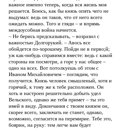
важное именно теперь, когда вся жизнь моя
решается. Боюсь, как бы князь опять чего не
выдумал: ведь он таков, что от него всего
ожидать можно. Того и гляди – и впрямь
междоусобная война начнется.
– Не берись предсказывать, – возразил с
важностью Долгорукий. – Авось все
обойдется по-хорошему. Пойди не в перво;й;
уж как-нибудь справимся вместе: ведь с какой
стороны ни посмотри, а горе у нас общее –
одно на всех. Вот потолкуешь об этом с
Иваном Михайловичем – поглядим, что
получится. Князь человек смышленый, хотя и
горячий, к тому же к тебе расположен. Он
хоть и настроен решительно добыть удел
Вельского, однако же тебя примет – ты это
имей в виду. Докончания с твоим князем он,
скорее всего, заключать не станет, однако,
возможно, согласится на перемирие. Тебе это,
боярин, на руку: тем легче вам будет