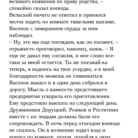
великого княжения по праву родства, –
спокойно сказал воевода.
Вельский ничего не ответил и принялся
молча ходить по комнате тяжелыми шагами;
Васенок с замиранием сердца за ним
наблюдал.
– Ну, это мы еще поглядим, как он посмеет, –
отрывисто проговорил, наконец, князь. – Я
еще не давал ему согласия, и мое слово все-
таки за мной остается. Ты же поезжай-ка
теперь, я надеюсь на твое усердие, а в моей
благодарности можешь не сомневаться.
Васенок вышел и в один день собрался в
дорогу. Мысль о важности предстоящего
предприятия ускорила его приготовления.
Ему предстояло выехать на следующий день.
Дружинники Доруцкий, Рожков и Роститнин
вместе с их людьми должны были его
сопровождать. В ночь перед отъездом воеводе
не спалось. Он в волнении ходил взад и
вперед по комнате, потом, подойдя к окну,