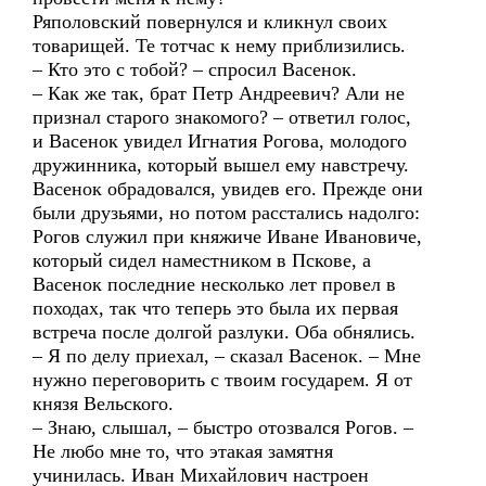
Ряполовский повернулся и кликнул своих
товарищей. Те тотчас к нему приблизились.
– Кто это с тобой? – спросил Васенок.
– Как же так, брат Петр Андреевич? Али не
признал старого знакомого? – ответил голос,
и Васенок увидел Игнатия Рогова, молодого
дружинника, который вышел ему навстречу.
Васенок обрадовался, увидев его. Прежде они
были друзьями, но потом расстались надолго:
Рогов служил при княжиче Иване Ивановиче,
который сидел наместником в Пскове, а
Васенок последние несколько лет провел в
походах, так что теперь это была их первая
встреча после долгой разлуки. Оба обнялись.
– Я по делу приехал, – сказал Васенок. – Мне
нужно переговорить с твоим государем. Я от
князя Вельского.
– Знаю, слышал, – быстро отозвался Рогов. –
Не любо мне то, что этакая замятня
учинилась. Иван Михайлович настроен