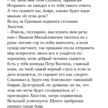
– Не любо мне тебя слушать, Афанасий
Игоревич: не ожидал я от тебя такого ответа.
А что скажите вы, бояре, каково будет ваше
мнение об этом деле?
Вслед за Одоевым поднялся стольник
Хвостов.
– Изволь, господине, выслушать мою речь:
нам с Иваном Михайловичем тягаться не с
руки: негоже сор из избы выносить, а коли
нужда настанет, так прикажи посла отправить
мир испросить: авось все и уладется по-
хорошему, коли добрый человек сыщется.
Есть у тебя воевода Петр Васенок, славный
воин, он твой самый верный слуга и если за
дело возьмется, то справит его как следует.
Слыхивал я, будто ему благоволит тамошний
боярин Долгорукий, не думаешь ли ты, что
этак им легче будет столковаться, а? –
проговорил Хвостов, хитро подмигивая.
Вельский усмехнулся. Шепот одобрения
прошел среди бояр.