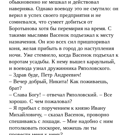
обыкновенно не мешкал и действовал
наверняка. Однако воеводу это не смутило: он
верил в успех своего предприятия и не
сомневался, что сумеет добиться от
Боротынова хотя бы перемирия на время. С
такими мыслями Васенок подъезжал к месту
назначения. Он изо всех сил пришпоривал
коня, желая прибыть в город до наступления
ночи. Уже стемнело, когда Васенок подъехал к
воротам усадьбы. К нему вышел караульный,
и воевода узнал дружинника Ряполовского.
– Здрав буде, Петр Андреевич!
– Вечер добрый, Никита! Как поживаешь,
брат?
– Слава Богу! – отвечал Ряполовский. – Все
хорошо. С чем пожаловал?
– Я прибыл с поручением к князю Ивану
Михайловичу, – сказал Васенок, проворно
спешиваясь с лошади. – Мне надобно с ним
потолковать поскорее, можешь ли ты
провести меня к нему?