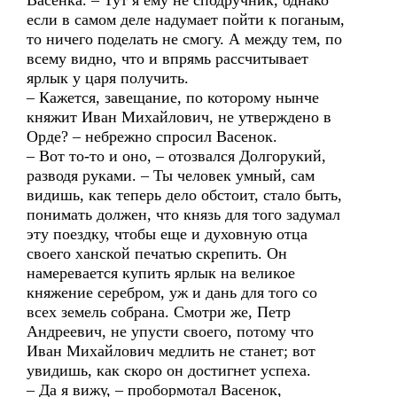
Васенка. – Тут я ему не сподручник, однако
если в самом деле надумает пойти к поганым,
то ничего поделать не смогу. А между тем, по
всему видно, что и впрямь рассчитывает
ярлык у царя получить.
– Кажется, завещание, по которому нынче
княжит Иван Михайлович, не утверждено в
Орде? – небрежно спросил Васенок.
– Вот то-то и оно, – отозвался Долгорукий,
разводя руками. – Ты человек умный, сам
видишь, как теперь дело обстоит, стало быть,
понимать должен, что князь для того задумал
эту поездку, чтобы еще и духовную отца
своего ханской печатью скрепить. Он
намеревается купить ярлык на великое
княжение серебром, уж и дань для того со
всех земель собрана. Смотри же, Петр
Андреевич, не упусти своего, потому что
Иван Михайлович медлить не станет; вот
увидишь, как скоро он достигнет успеха.
– Да я вижу, – пробормотал Васенок,