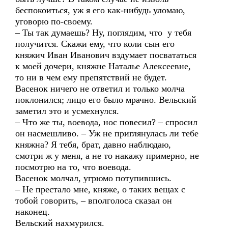
беспокоиться, уж я его как-нибудь уломаю,
уговорю по-своему.
– Ты так думаешь? Ну, поглядим, что у тебя
получится. Скажи ему, что коли сын его
княжич Иван Иванович вздумает посвататься
к моей дочери, княжне Наталье Алексеевне,
то ни в чем ему препятствий не будет.
Васенок ничего не ответил и только молча
поклонился; лицо его было мрачно. Вельский
заметил это и усмехнулся.
– Что же ты, воевода, нос повесил? – спросил
он насмешливо. – Уж не приглянулась ли тебе
княжна? Я тебя, брат, давно наблюдаю,
смотри ж у меня, а не то накажу примерно, не
посмотрю на то, что воевода.
Васенок молчал, угрюмо потупившись.
– Не престало мне, княже, о таких вещах с
тобой говорить, – вполголоса сказал он
наконец.
Вельский нахмурился.