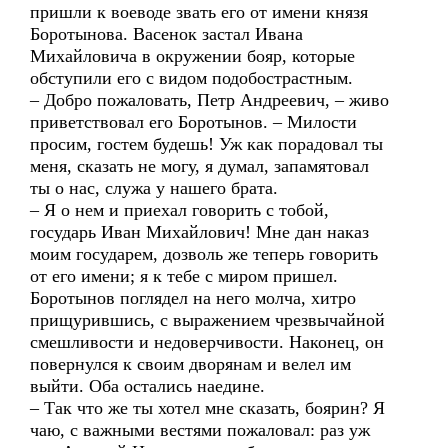
пришли к воеводе звать его от имени князя
Боротынова. Васенок застал Ивана
Михайловича в окружении бояр, которые
обступили его с видом подобострастным.
– Добро пожаловать, Петр Андреевич, – живо
приветствовал его Боротынов. – Милости
просим, гостем будешь! Уж как порадовал ты
меня, сказать не могу, я думал, запамятовал
ты о нас, служа у нашего брата.
– Я о нем и приехал говорить с тобой,
государь Иван Михайлович! Мне дан наказ
моим государем, дозволь же теперь говорить
от его имени; я к тебе с миром пришел.
Боротынов поглядел на него молча, хитро
прищурившись, с выражением чрезвычайной
смешливости и недоверчивости. Наконец, он
повернулся к своим дворянам и велел им
выйти. Оба остались наедине.
– Так что же ты хотел мне сказать, боярин? Я
чаю, с важными вестями пожаловал: раз уж