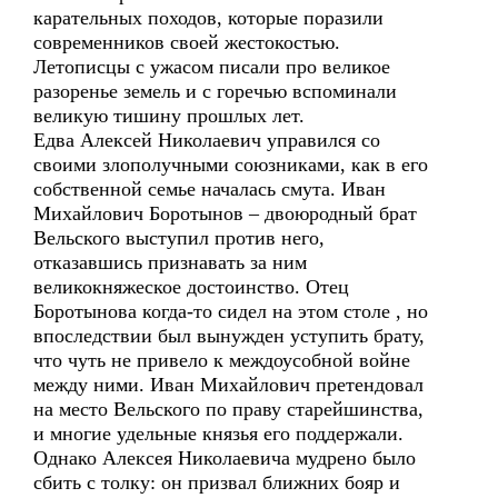
карательных походов, которые поразили
современников своей жестокостью.
Летописцы с ужасом писали про великое
разоренье земель и с горечью вспоминали
великую тишину прошлых лет.
Едва Алексей Николаевич управился со
своими злополучными союзниками, как в его
собственной семье началась смута. Иван
Михайлович Боротынов – двоюродный брат
Вельского выступил против него,
отказавшись признавать за ним
великокняжеское достоинство. Отец
Боротынова когда-то сидел на этом столе , но
впоследствии был вынужден уступить брату,
что чуть не привело к междоусобной войне
между ними. Иван Михайлович претендовал
на место Вельского по праву старейшинства,
и многие удельные князья его поддержали.
Однако Алексея Николаевича мудрено было
сбить с толку: он призвал ближних бояр и