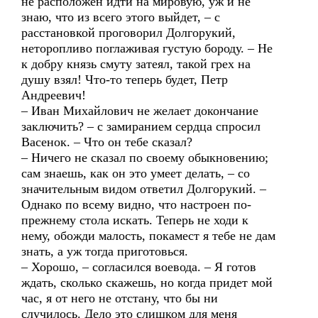
не расположен идти на мировую, уж и не
знаю, что из всего этого выйдет, – с
расстановкой проговорил Долгорукий,
неторопливо поглаживая густую бороду. – Не
к добру князь смуту затеял, такой грех на
душу взял! Что-то теперь будет, Петр
Андреевич!
– Иван Михайлович не желает докончание
заключить? – с замиранием сердца спросил
Васенок. – Что он тебе сказал?
– Ничего не сказал по своему обыкновению;
сам знаешь, как он это умеет делать, – со
значительным видом ответил Долгорукий. –
Однако по всему видно, что настроен по-
прежнему стола искать. Теперь не ходи к
нему, обожди малость, покамест я тебе не дам
знать, а уж тогда приготовься.
– Хорошо, – согласился воевода. – Я готов
ждать, сколько скажешь, но когда придет мой
час, я от него не отстану, что бы ни
случилось. Дело это слишком для меня