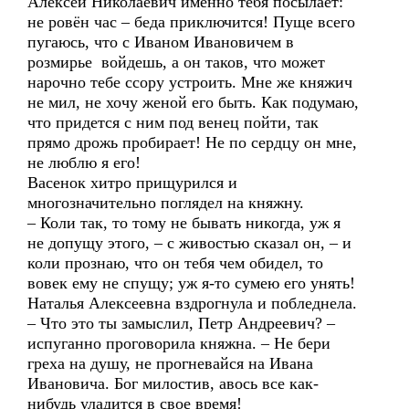
Алексей Николаевич именно тебя посылает:
не ровён час – беда приключится! Пуще всего
пугаюсь, что с Иваном Ивановичем в
розмирье войдешь, а он таков, что может
нарочно тебе ссору устроить. Мне же княжич
не мил, не хочу женой его быть. Как подумаю,
что придется с ним под венец пойти, так
прямо дрожь пробирает! Не по сердцу он мне,
не люблю я его!
Васенок хитро прищурился и
многозначительно поглядел на княжну.
– Коли так, то тому не бывать никогда, уж я
не допущу этого, – с живостью сказал он, – и
коли прознаю, что он тебя чем обидел, то
вовек ему не спущу; уж я-то сумею его унять!
Наталья Алексеевна вздрогнула и побледнела.
– Что это ты замыслил, Петр Андреевич? –
испуганно проговорила княжна. – Не бери
греха на душу, не прогневайся на Ивана
Ивановича. Бог милостив, авось все как-
нибудь уладится в свое время!