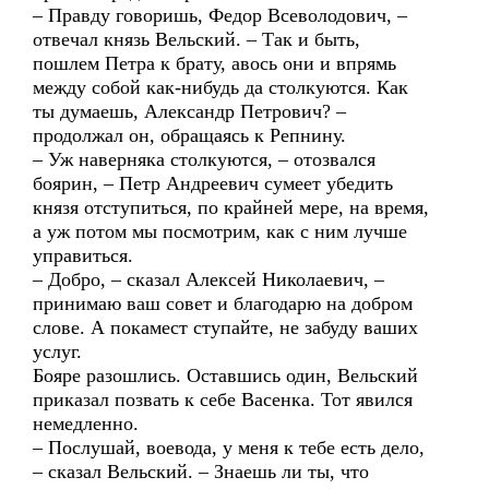
– Правду говоришь, Федор Всеволодович, –
отвечал князь Вельский. – Так и быть,
пошлем Петра к брату, авось они и впрямь
между собой как-нибудь да столкуются. Как
ты думаешь, Александр Петрович? –
продолжал он, обращаясь к Репнину.
– Уж наверняка столкуются, – отозвался
боярин, – Петр Андреевич сумеет убедить
князя отступиться, по крайней мере, на время,
а уж потом мы посмотрим, как с ним лучше
управиться.
– Добро, – сказал Алексей Николаевич, –
принимаю ваш совет и благодарю на добром
слове. А покамест ступайте, не забуду ваших
услуг.
Бояре разошлись. Оставшись один, Вельский
приказал позвать к себе Васенка. Тот явился
немедленно.
– Послушай, воевода, у меня к тебе есть дело,
– сказал Вельский. – Знаешь ли ты, что