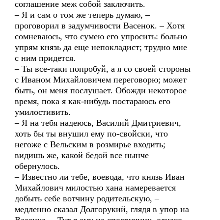
соглашение меж собой заключить.
– Я и сам о том же теперь думаю, –
проговорил в задумчивости Васенок. – Хотя
сомневаюсь, что сумею его упросить: больно
упрям князь да еще непокладист; трудно мне
с ним придется.
– Ты все-таки попробуй, а я со своей стороны
с Иваном Михайловичем переговорю; может
быть, он меня послушает. Обожди некоторое
время, пока я как-нибудь постараюсь его
умилостивить.
– Я на тебя надеюсь, Василий Дмитриевич,
хоть бы ты внушил ему по-свойски, что
негоже с Вельским в розмирье входить;
видишь же, какой бедой все нынче
обернулось.
– Известно ли тебе, воевода, что князь Иван
Михайлович милостью хана намеревается
добыть себе вотчину родительскую, –
медленно сказал Долгорукий, глядя в упор на