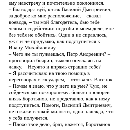
ему навстречу и почтительно поклонился.
– Благодарствуй, князь Василий Дмитриевич,
за доброе ко мне расположение, – сказал
воевода, – ты мой благодетель, бью тебе
челом о содействии: подсоби в моем деле, мне
без тебя не обойтись. Один я не справлюсь,
уж я и не придумаю, как подступиться к
Ивану Михайловичу.
– Чего же ты пужаешься, Петр Андреевич? –
проговорил боярин, тяжело опускаясь на
лавку. – Неужто и впрямь страшно тебе?
– Я рассчитываю на твою помощь в
переговорах с государем, – отозвался Васенок.
– Почем я знаю, что у него на уме? Чую, не
сойдемся мы по-хорошему: больно проворен
князь Боротынов, не представлю, как к нему
подступиться. Помоги, Василий Дмитриевич,
не откажи в такой милости, одна надежда, что
у тебя получится.
– Плохо твое дело, брат, кажется, Боротынов