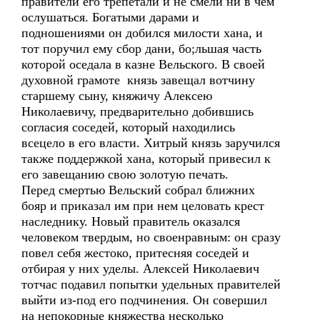
правители его трепетали и не смели ни в чем
ослушаться. Богатыми дарами и
подношениями он добился милости хана, и
тот поручил ему сбор дани, бо;льшая часть
которой оседала в казне Вельского. В своей
духовной грамоте князь завещал вотчину
старшему сыну, княжичу Алексею
Николаевичу, предварительно добившись
согласия соседей, который находились
всецело в его власти. Хитрый князь заручился
также поддержкой хана, который привесил к
его завещанию свою золотую печать.
Перед смертью Вельский собрал ближних
бояр и приказал им при нем целовать крест
наследнику. Новый правитель оказался
человеком твердым, но своенравным: он сразу
повел себя жестоко, притесняя соседей и
отбирая у них уделы. Алексей Николаевич
тотчас подавил попытки удельных правителей
выйти из-под его подчинения. Он совершил
на непокорные княжества несколько