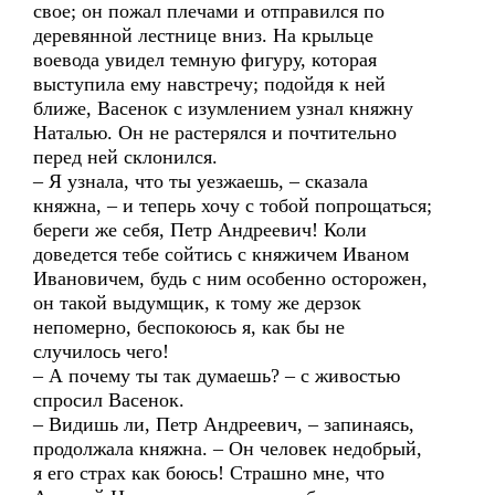
свое; он пожал плечами и отправился по
деревянной лестнице вниз. На крыльце
воевода увидел темную фигуру, которая
выступила ему навстречу; подойдя к ней
ближе, Васенок с изумлением узнал княжну
Наталью. Он не растерялся и почтительно
перед ней склонился.
– Я узнала, что ты уезжаешь, – сказала
княжна, – и теперь хочу с тобой попрощаться;
береги же себя, Петр Андреевич! Коли
доведется тебе сойтись с княжичем Иваном
Ивановичем, будь с ним особенно осторожен,
он такой выдумщик, к тому же дерзок
непомерно, беспокоюсь я, как бы не
случилось чего!
– А почему ты так думаешь? – с живостью
спросил Васенок.
– Видишь ли, Петр Андреевич, – запинаясь,
продолжала княжна. – Он человек недобрый,
я его страх как боюсь! Страшно мне, что