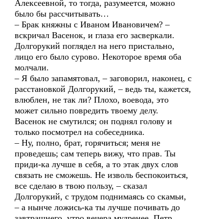
Алексеевной, то тогда, разумеется, можно
было бы рассчитывать…
– Брак княжны с Иваном Ивановичем? –
вскричал Васенок, и глаза его засверкали.
Долгорукий поглядел на него пристально,
лицо его было сурово. Некоторое время оба
молчали.
– Я было запамятовал, – заговорил, наконец, с
расстановкой Долгорукий, – ведь ты, кажется,
влюблен, не так ли? Плохо, воевода, это
может сильно повредить твоему делу.
Васенок не смутился; он поднял голову и
только посмотрел на собеседника.
– Ну, полно, брат, горячиться; меня не
проведешь; сам теперь вижу, что прав. Ты
приди-ка лучше в себя, а то этак двух слов
связать не сможешь. Не изволь беспокоиться,
все сделаю в твою пользу, – сказал
Долгорукий, с трудом поднимаясь со скамьи,
– а нынче ложись-ка ты лучше почивать до
завтрашнего, утро вечера мудренее, Петр