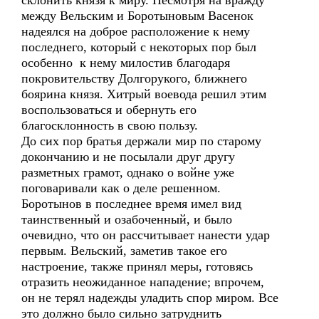
склонить князя к миру. Несмотря на вражду
между Вельским и Боротыновым Васенок
надеялся на доброе расположение к нему
последнего, который с некоторых пор был
особенно к нему милостив благодаря
покровительству Долгорукого, ближнего
боярина князя. Хитрый воевода решил этим
воспользоваться и обернуть его
благосклонность в свою пользу.
До сих пор братья держали мир по старому
докончанию и не посылали друг другу
разметных грамот, однако о войне уже
поговаривали как о деле решенном.
Боротынов в последнее время имел вид
таинственный и озабоченный, и было
очевидно, что он рассчитывает нанести удар
первым. Вельский, заметив такое его
настроение, также принял меры, готовясь
отразить неожиданное нападение; впрочем,
он не терял надежды уладить спор миром. Все
это должно было сильно затруднить