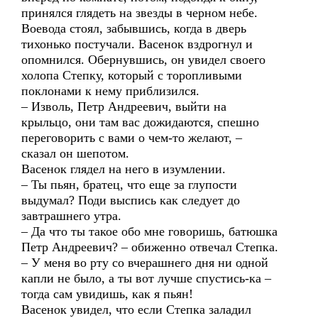
принялся глядеть на звезды в черном небе.
Воевода стоял, забывшись, когда в дверь
тихонько постучали. Васенок вздрогнул и
опомнился. Обернувшись, он увидел своего
холопа Степку, который с торопливыми
поклонами к нему приблизился.
– Изволь, Петр Андреевич, выйти на
крыльцо, они там вас дожидаются, спешно
переговорить с вами о чем-то желают, –
сказал он шепотом.
Васенок глядел на него в изумлении.
– Ты пьян, братец, что еще за глупости
выдумал? Поди выспись как следует до
завтрашнего утра.
– Да что ты такое обо мне говоришь, батюшка
Петр Андреевич? – обиженно отвечал Степка.
– У меня во рту со вчерашнего дня ни одной
капли не было, а ты вот лучше спустись-ка –
тогда сам увидишь, как я пьян!
Васенок увидел, что если Степка заладил