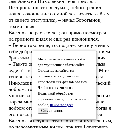
сам Алексей Николаевич тебя прислал.
Неспроста он это выдумал, небось решил
новое докончание со мной заключить, дабы я
от своего отступился, – начал Боротынов,
подмигивая.
Васенок не растерялся; он прямо посмотрел
на грозного князя и еще раз поклонился.
– Верно говоришь, господине: весть у меня к
тебе добрая: с миром добрым и приветствием
братским послал меня Алексей Николаевич.
Мы используем файлы cookie
– Так-то оно так, да мне в том какая польза
для улучшения работы сайта.
будет? – возразил, смеясь, Боротынов. – Мне
Оставаясь на сайте, вы
теперь не с руки уступать, и если Алексей
соглашаетесь с условиями
Николаевич не вернет мне стол родительский
использования файлов cookies.
Чтобы ознакомиться с
добром, то я силой свое возьму. Нынче
Политикой обработки
многие за меня стали, и преимущество до сих
персональных данных и файлов
пор за мной остается; право же, ему лучше
cookie,
нажмите здесь
.
добром отдать великое княжение, а уж тогда я
Соглашаюсь
его пожалую и дам ему за то держать удел.
Васенок выслушал эти слова с внимательным,
но невозмутимым видом, так что Боротынов