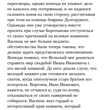
переговоры, однако воевода не унывал: дело
не казалось ему потерянным, и он надеялся
склонить князя на свою сторону, рассчитывая
при этом на помощь боярина Долгорукого.
Однажды они уже уговорились вместе
просить при случае Боротынова отступиться
от своих притязаний на великое княжение.
Васенок не мог больше медлить:
обстоятельства были теперь таковы, что
дольше ждать представлялось невозможным.
Воевода помнил, что Вельский мог решиться
справить мир свадьбой Ивана Ивановича с
его милой княжной. До него дошли слухи, что
молодой княжич уже готовился засылать
сватов, когда злополучная ссора братьев все
испортила. Впрочем, Иван Иванович,
кажется, не отчаялся и, судя по всему,
отказываться от своих намерений не
собирался. Васенок знал гордый и
нетерпеливый нрав княжича, который