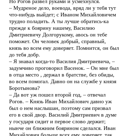
Но Рогов развел руками и усмехнулся.
– Мудреное дело, воевода, вряд ли у тебя тут
что-нибудь выйдет; с Иваном Михайловичем
трудно поладить. А ты лучше обратись-ка
прежде к боярину нашему, Василию
Дмитриевичу Долгорукому, авось он тебе
поможет. Он человек добрый, справный,
князь во всем ему доверяет. Помнится, он был
до тебя добр.
– Я знавал когда-то Василия Дмитриевича, –
задумчиво проговорил Васенок. – Он мне был
в отца место , держал в братстве, без обиды,
во всем помогал. Давно он на службе у князя
Боротынова?
– Да вот уж пошел второй год, – отвечал
Рогов. – Князь Иван Михайлович давно уж
был о нем наслышан, поэтому сам призвал
его в свой двор. Василий Дмитриевич в думе
у государя сидит и первое слово держит;
нынче он ближним боярином сделался. Иван
Михайлович больше всех ему доверяет, так