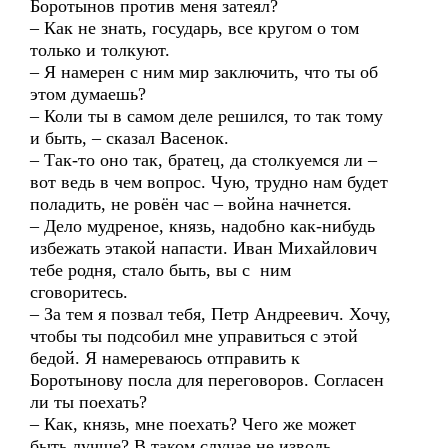
Боротынов против меня затеял?
– Как не знать, государь, все кругом о том
только и толкуют.
– Я намерен с ним мир заключить, что ты об
этом думаешь?
– Коли ты в самом деле решился, то так тому
и быть, – сказал Васенок.
– Так-то оно так, братец, да столкуемся ли –
вот ведь в чем вопрос. Чую, трудно нам будет
поладить, не ровён час – война начнется.
– Дело мудреное, князь, надобно как-нибудь
избежать этакой напасти. Иван Михайлович
тебе родня, стало быть, вы с ним
сговоритесь.
– За тем я позвал тебя, Петр Андреевич. Хочу,
чтобы ты подсобил мне управиться с этой
бедой. Я намереваюсь отправить к
Боротынову посла для переговоров. Согласен
ли ты поехать?
– Как, князь, мне поехать? Чего же может
быть лучше? В таком случае не изволь