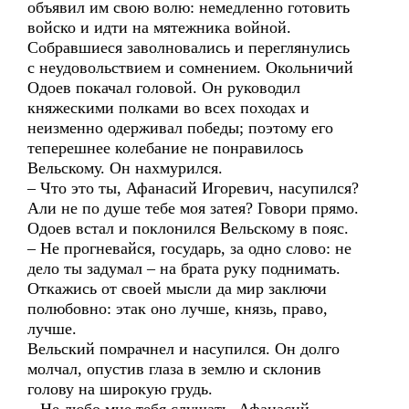
объявил им свою волю: немедленно готовить
войско и идти на мятежника войной.
Собравшиеся заволновались и переглянулись
с неудовольствием и сомнением. Окольничий
Одоев покачал головой. Он руководил
княжескими полками во всех походах и
неизменно одерживал победы; поэтому его
теперешнее колебание не понравилось
Вельскому. Он нахмурился.
– Что это ты, Афанасий Игоревич, насупился?
Али не по душе тебе моя затея? Говори прямо.
Одоев встал и поклонился Вельскому в пояс.
– Не прогневайся, государь, за одно слово: не
дело ты задумал – на брата руку поднимать.
Откажись от своей мысли да мир заключи
полюбовно: этак оно лучше, князь, право,
лучше.
Вельский помрачнел и насупился. Он долго
молчал, опустив глаза в землю и склонив
голову на широкую грудь.