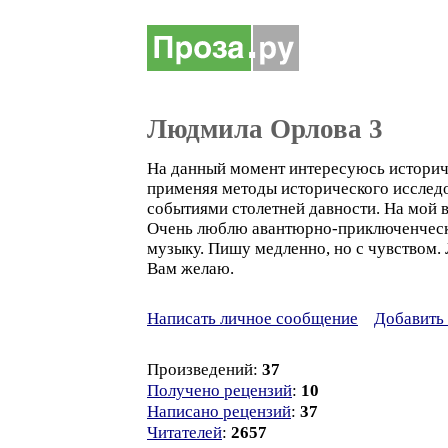
Людмила Орлова 3
На данный момент интересуюсь историче
применяя методы исторического исследов
событиями столетней давности. На мой в
Очень люблю авантюрно-приключенчески
музыку. Пишу медленно, но с чувством.
Вам желаю.
Написать личное сообщение
Добавить 
Произведений:
37
Получено рецензий
:
10
Написано рецензий
:
37
Читателей
:
2657