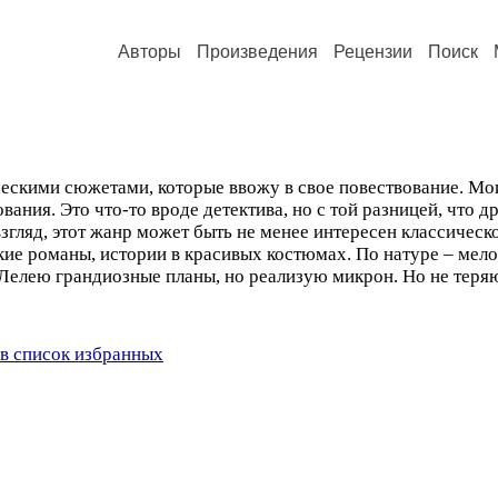
Авторы
Произведения
Рецензии
Поиск
скими сюжетами, которые ввожу в свое повествование. Мои
ания. Это что-то вроде детектива, но с той разницей, что д
згляд, этот жанр может быть не менее интересен классическо
е романы, истории в красивых костюмах. По натуре – мел
 Лелею грандиозные планы, но реализую микрон. Но не теряю
в список избранных