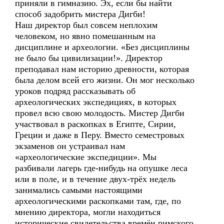
приняли в гимназию. Эх, если бы найти
способ задобрить мистера Дигби!
Наш директор был совсем неплохим
человеком, но явно помешанным на
дисциплине и археологии. «Без дисциплины
не было бы цивилизации!». Директор
преподавал нам историю древности, которая
была делом всей его жизни. Он мог несколько
уроков подряд рассказывать об
археологических экспедициях, в которых
провел всю свою молодость. Мистер Дигби
участвовал в раскопках в Египте, Сирии,
Греции и даже в Перу. Вместо семестровых
экзаменов он устраивал нам
«археологические экспедиции». Мы
разбивали лагерь где-нибудь на опушке леса
или в поле, и в течение двух-трёх недель
занимались самыми настоящими
археологическими раскопками там, где, по
мнению директора, могли находиться
исторические свидетельства времён римского