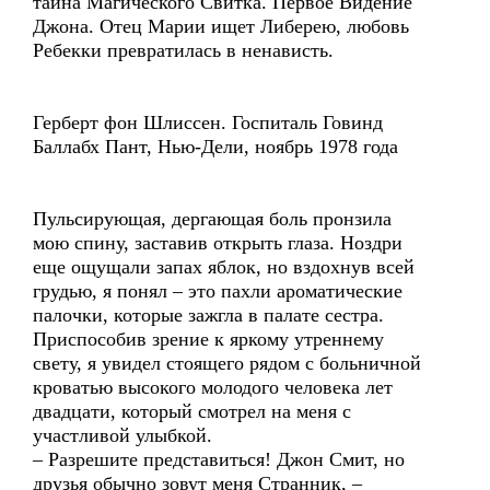
тайна Магического Свитка. Первое Видение
Джона. Отец Марии ищет Либерею, любовь
Ребекки превратилась в ненависть.
Герберт фон Шлиссен. Госпиталь Говинд
Баллабх Пант, Нью-Дели, ноябрь 1978 года
Пульсирующая, дергающая боль пронзила
мою спину, заставив открыть глаза. Ноздри
еще ощущали запах яблок, но вздохнув всей
грудью, я понял – это пахли ароматические
палочки, которые зажгла в палате сестра.
Приспособив зрение к яркому утреннему
свету, я увидел стоящего рядом с больничной
кроватью высокого молодого человека лет
двадцати, который смотрел на меня с
участливой улыбкой.
– Разрешите представиться! Джон Смит, но
друзья обычно зовут меня Странник, –