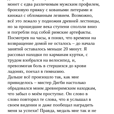
монет с едва различимым мужским профилем,
бронзовую пряжку с коваными литерами и
кинжал с обломанным лезвием. Возможно,
всё это лежало у подножия древней лестницы,
но за прошедшие века ступени сползли вниз
и погребли под собой римские артефакты.
Посмотрев на часы, я понял, что времени на
возвращение домой не осталось – до начала
занятий оставалось меньше 20 минут. Я
рассовал находки по карманам куртки, с
трудом взобрался на велосипед, и,
превозмогая боль в стершихся до крови
ладонях, поехал в гимназию.
Дальше всё произошло так, как мне
привиделось – мистер Дигби настолько
обрадовался моим древнеримским находкам,
что забыл о моём проступке. Он слово в
слово повторил те слова, что я услышал в
своем видении и даже пообещал наградить
меня за успехи! Правда, медаль мне так и не