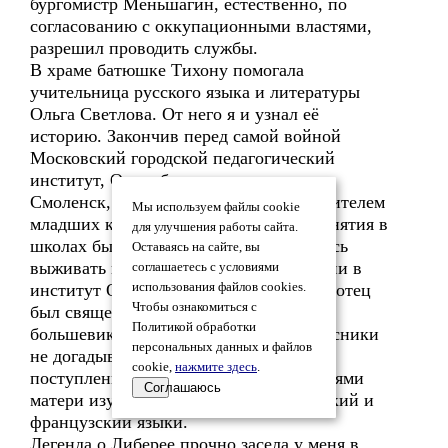
бургомистр Меньшагин, естественно, по
согласованию с оккупационными властями,
разрешил проводить службы.
В храме батюшке Тихону помогала
учительница русского языка и литературы
Ольга Светлова. От него я и узнал её
историю. Закончив перед самой войной
Московский городской педагогический
институт, Ольга была распределена в
Смоленск, где стала классным руководителем
Мы используем файлы cookie
младших классов. С началом войны занятия в
для улучшения работы сайта.
школах были запрещены, и ей пришлось
Оставаясь на сайте, вы
выживать при церкви. При поступлении в
соглашаетесь с условиями
институт Ольге удалось скрыть, что ее отец
использования файлов cookies.
Чтобы ознакомиться с
был священником, расстрелянным
Политикой обработки
большевиками в 1937 году. Ее однокурсники
персональных данных и файлов
не догадывались о том, что еще до
cookie,
нажмите здесь
.
поступления в институт Ольга стараниями
Соглашаюсь
матери изучила в совершенстве немецкий и
французский языки.
Легенда о Либерее прочно засела у меня в