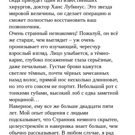
сюда прибудет один из известнейших
хирургов, доктор Ханс Лубинус. Это звезда
мировой величины, он сделает операцию и
сможет полностью восстановить ваш
позвоночник.
Очень странный незнакомец! Пожалуй, он всё
же старше, чем выглядит – уж очень
пронизывает его изучающий, чересчур
взрослый взгляд. Лицо улыбается, а тёмно-
карие, глубоко посаженные глаза серьёзные,
даже печальные. Густые брови кажутся
светлее тёмных, почти чёрных зачесанных
назад волос, прямой нос несколько длинноват,
но это его совсем не портит. Небольшой рот с
тонкими губами, высокий лоб с едва заметной
морщиной…
Наверное, ему все же больше двадцати пяти
лет. Мой опыт общения с людьми
подсказывает, что Странник немного скрытен,
целеустремлён и наверняка знает больше, чем
обычно рассказывает. В любом случае, я рад