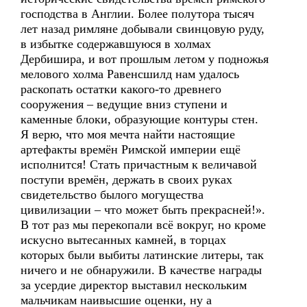
господства в Англии. Более полутора тысяч
лет назад римляне добывали свинцовую руду,
в избытке содержавшуюся в холмах
Дербишира, и вот прошлым летом у подножья
мелового холма Равенсшилд нам удалось
раскопать остатки какого-то древнего
сооружения – ведущие вниз ступени и
каменные блоки, образующие контуры стен.
Я верю, что моя мечта найти настоящие
артефакты времён Римской империи ещё
исполнится! Стать причастным к величавой
поступи времён, держать в своих руках
свидетельство былого могущества
цивилизации – что может быть прекрасней!».
В тот раз мы перекопали всё вокруг, но кроме
искусно вытесанных камней, в торцах
которых были выбиты латинские литеры, так
ничего и не обнаружили. В качестве награды
за усердие директор выставил нескольким
мальчикам наивысшие оценки, ну а