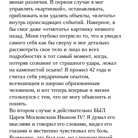
явные различия. В первом случае я мог
управлять «картинкой», останавливать,
приближать или удалять объекты, «влетать»
внутрь происходящих событий. Наверное, я
бы смог даже «отмотать» картинку немного
назад. Меня глубоко потрясло то, что я увидел
самого себя как бы сверху и мог детально
рассмотреть свое тело и лицо во всех
подробностях в тот самый момент, когда,
потеряв сознание от страшного удара, лежал
на каменистой осыпи! Я прожил 42 года и
считал себя умудренным опытом,
всезнающим и широко образованным
человеком, и вот теперь впервые в жизни
столкнулся с тем, что не могу объяснить и
понять.
Во втором случае я действительно БЫЛ
Царем Московским Иваном IV! Я думал его
мыслями и говорил его словами, видел его
глазами и явственно чувствовал его боль.
Возможно, это был сон, но слишком яркий,