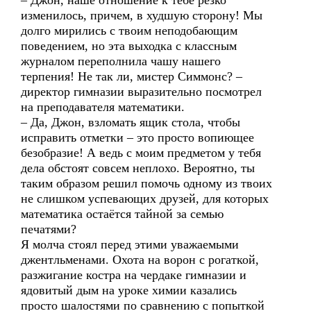
– Джон, наше отношение к тебе резко
изменилось, причем, в худшую сторону! Мы
долго мирились с твоим неподобающим
поведением, но эта выходка с классным
журналом переполнила чашу нашего
терпения! Не так ли, мистер Симмонс? –
директор гимназии выразительно посмотрел
на преподавателя математики.
– Да, Джон, взломать ящик стола, чтобы
исправить отметки – это просто вопиющее
безобразие! А ведь с моим предметом у тебя
дела обстоят совсем неплохо. Вероятно, ты
таким образом решил помочь одному из твоих
не слишком успевающих друзей, для которых
математика остаётся тайной за семью
печатями?
Я молча стоял перед этими уважаемыми
джентльменами. Охота на ворон с рогаткой,
разжигание костра на чердаке гимназии и
ядовитый дым на уроке химии казались
просто шалостями по сравнению с попыткой