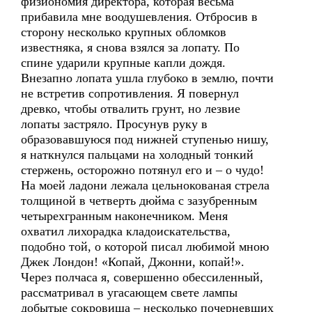
физиономия директора, которая весьма
прибавила мне воодушевления. Отбросив в
сторону несколько крупных обломков
известняка, я снова взялся за лопату. По
спине ударили крупные капли дождя.
Внезапно лопата ушла глубоко в землю, почти
не встретив сопротивления. Я повернул
древко, чтобы отвалить грунт, но лезвие
лопаты застряло. Просунув руку в
образовавшуюся под нижней ступенью нишу,
я наткнулся пальцами на холодный тонкий
стержень, осторожно потянул его и – о чудо!
На моей ладони лежала цельнокованая стрела
толщиной в четверть дюйма с зазубренным
четырехгранным наконечником. Меня
охватил лихорадка кладоискательства,
подобно той, о которой писал любимой мною
Джек Лондон! «Копай, Джонни, копай!».
Через полчаса я, совершенно обессиленный,
рассматривал в угасающем свете лампы
добытые сокровища – несколько почерневших