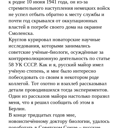
к родне 10 июня 1941 года, он из-за
стремительного наступления немецких войск
не успел отбыть обратно к месту службы и
почти год скрывался от оккупационных
властей в погребе своего дома на окраине
Смоленска.
Круглов курировал новаторские научные
исследования, которыми занимались
советские учёные-биологи, осуждённые за
контрреволюционную деятельность по статье
58 УК СССР. Как и я, русский майор имел
учёную степень, и мне было интересно
побеседовать со своим в некотором роде
коллегой. Тот охотно и взахлеб рассказывал
детали проводившихся тогда экспериментов.
Один из рассказов майора настолько поразил
меня, что я решил сообщить об этом в
Берлин.
В конце тридцатых годов мне,
новоиспечённому доктору биологии, удалось
поработать в Советском Союзе – русские