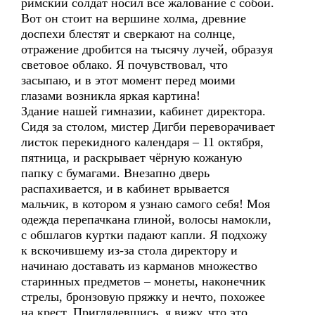
римский солдат носил все жалование с собой.
Вот он стоит на вершине холма, древние
доспехи блестят и сверкают на солнце,
отражение дробится на тысячу лучей, образуя
световое облако. Я почувствовал, что
засыпаю, и в этот момент перед моими
глазами возникла яркая картина!
Здание нашей гимназии, кабинет директора.
Сидя за столом, мистер Дигби переворачивает
листок перекидного календаря – 11 октября,
пятница, и раскрывает чёрную кожаную
папку с бумагами. Внезапно дверь
распахивается, и в кабинет врывается
мальчик, в котором я узнаю самого себя! Моя
одежда перепачкана глиной, волосы намокли,
с обшлагов куртки падают капли. Я подхожу
к вскочившему из-за стола директору и
начинаю доставать из карманов множество
старинных предметов – монеты, наконечник
стрелы, бронзовую пряжку и нечто, похожее
на крест. Приглядевшись, я вижу, что это