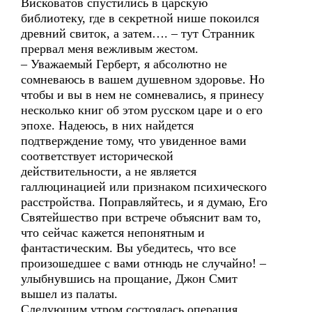
Висковатов спустились в царскую
библиотеку, где в секретной нише покоился
древний свиток, а затем…. – тут Странник
прервал меня вежливым жестом.
– Уважаемый Герберт, я абсолютно не
сомневаюсь в вашем душевном здоровье. Но
чтобы и вы в нем не сомневались, я принесу
несколько книг об этом русском царе и о его
эпохе. Надеюсь, в них найдется
подтверждение тому, что увиденное вами
соответствует исторической
действительности, а не является
галлюцинацией или признаком психического
расстройства. Поправляйтесь, и я думаю, Его
Святейшество при встрече объяснит вам то,
что сейчас кажется непонятным и
фантастическим. Вы убедитесь, что все
произошедшее с вами отнюдь не случайно! –
улыбнувшись на прощание, Джон Смит
вышел из палаты.
Следующим утром состоялась операция,