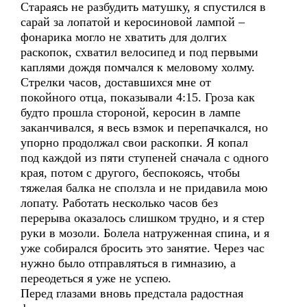
Стараясь не разбудить матушку, я спустился в
сарай за лопатой и керосиновой лампой –
фонарика могло не хватить для долгих
раскопок, схватил велосипед и под первыми
каплями дождя помчался к меловому холму.
Стрелки часов, доставшихся мне от
покойного отца, показывали 4:15. Гроза как
будто прошла стороной, керосин в лампе
заканчивался, я весь взмок и перепачкался, но
упорно продолжал свои раскопки. Я копал
под каждой из пяти ступеней сначала с одного
края, потом с другого, беспокоясь, чтобы
тяжелая балка не сползла и не придавила мою
лопату. Работать несколько часов без
перерыва оказалось слишком трудно, и я стер
руки в мозоли. Болела натруженная спина, и я
уже собирался бросить это занятие. Через час
нужно было отправляться в гимназию, а
переодеться я уже не успею.
Перед глазами вновь предстала радостная