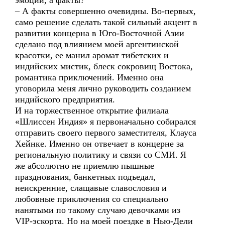
эмоции, а факты?
– А факты совершенно очевидны. Во-первых,
само решение сделать такой сильный акцент в
развитии концерна в Юго-Восточной Азии
сделано под влиянием моей аргентинской
красотки, ее манил аромат тибетских и
индийских мистик, блеск сокровищ Востока,
романтика приключений. Именно она
уговорила меня лично руководить созданием
индийского предприятия.
И на торжественное открытие филиала
«Шлиссен Индия» я первоначально собирался
отправить своего первого заместителя, Клауса
Хейнке. Именно он отвечает в концерне за
региональную политику и связи со СМИ. Я
же абсолютно не приемлю пышные
празднования, банкетных подъедал,
неискренние, слащавые славословия и
любовные приключения со специально
нанятыми по такому случаю девочками из
VIP-эскорта. Но на моей поездке в Нью-Дели