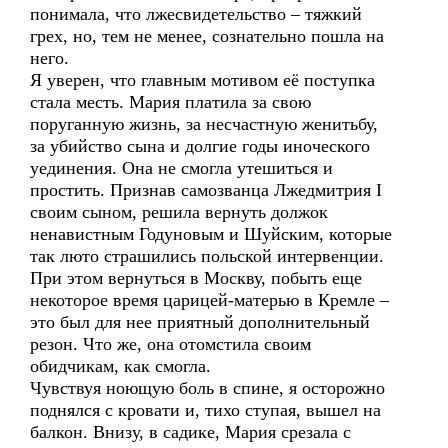
понимала, что лжесвидетельство – тяжкий
грех, но, тем не менее, сознательно пошла на
него.
Я уверен, что главным мотивом её поступка
стала месть. Мария платила за свою
поруганную жизнь, за несчастную женитьбу,
за убийство сына и долгие годы иноческого
уединения. Она не смогла утешиться и
простить. Признав самозванца Лжедмитрия I
своим сыном, решила вернуть должок
ненавистным Годуновым и Шуйским, которые
так люто страшились польской интервенции.
При этом вернуться в Москву, побыть еще
некоторое время царицей-матерью в Кремле –
это был для нее приятный дополнительный
резон. Что же, она отомстила своим
обидчикам, как смогла.
Чувствуя ноющую боль в спине, я осторожно
поднялся с кровати и, тихо ступая, вышел на
балкон. Внизу, в садике, Мария срезала с