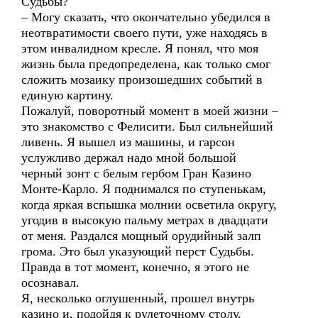
Судьбы?
– Могу сказать, что окончательно убедился в
неотвратимости своего пути, уже находясь в
этом инвалидном кресле. Я понял, что моя
жизнь была предопределена, как только смог
сложить мозаику произошедших событий в
единую картину.
Пожалуй, поворотный момент в моей жизни –
это знакомство с Фелисити. Был сильнейший
ливень. Я вышел из машины, и гарсон
услужливо держал надо мной большой
черный зонт с белым гербом Гран Казино
Монте-Карло. Я поднимался по ступенькам,
когда яркая вспышка молнии осветила округу,
угодив в высокую пальму метрах в двадцати
от меня. Раздался мощный орудийный залп
грома. Это был указующий перст Судьбы.
Правда в тот момент, конечно, я этого не
осознавал.
Я, несколько оглушенный, прошел внутрь
казино и, подойдя к рулеточному столу,