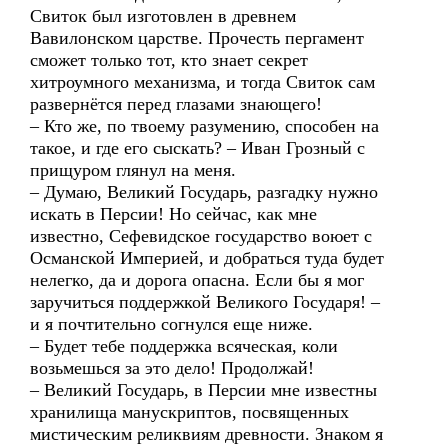
Свиток был изготовлен в древнем
Вавилонском царстве. Прочесть пергамент
сможет только тот, кто знает секрет
хитроумного механизма, и тогда Свиток сам
развернётся перед глазами знающего!
– Кто же, по твоему разумению, способен на
такое, и где его сыскать? – Иван Грозный с
прищуром глянул на меня.
– Думаю, Великий Государь, разгадку нужно
искать в Персии! Но сейчас, как мне
известно, Сефевидское государство воюет с
Османской Империей, и добраться туда будет
нелегко, да и дорога опасна. Если бы я мог
заручиться поддержкой Великого Государя! –
и я почтительно согнулся еще ниже.
– Будет тебе поддержка всяческая, коли
возьмешься за это дело! Продолжай!
– Великий Государь, в Персии мне известны
хранилища манускриптов, посвященных
мистическим реликвиям древности. Знаком я