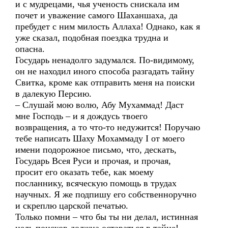
и с мудрецами, чья ученость снискала им
почет и уважение самого Шаханшаха, да
пребудет с ним милость Аллаха! Однако, как я
уже сказал, подобная поездка трудна и
опасна.
Государь ненадолго задумался. По-видимому,
он не находил иного способа разгадать тайну
Свитка, кроме как отправить меня на поиски
в далекую Персию.
– Слушай мою волю, Абу Мухаммад! Даст
мне Господь – и я дождусь твоего
возвращения, а то что-то недужится! Поручаю
тебе написать Шаху Мохаммаду I от моего
имени подорожное письмо, что, дескать,
Государь Всея Руси и прочая, и прочая,
просит его оказать тебе, как моему
посланнику, всяческую помощь в трудах
научных. Я же подпишу его собственноручно
и скреплю царской печатью.
Только помни – что бы ты ни делал, истинная