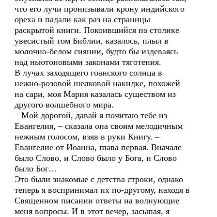
что его лучи пронизывали крону индийского
ореха и падали как раз на страницы
раскрытой книги. Покоившийся на столике
увесистый том Библии, казалось, плыл в
молочно-белом сиянии, будто бы издеваясь
над ньютоновыми законами тяготения.
В лучах заходящего гоанского солнца в
нежно-розовой шелковой накидке, похожей
на сари, моя Мария казалась существом из
другого волшебного мира.
– Мой дорогой, давай я почитаю тебе из
Евангелия, – сказала она своим мелодичным
нежным голосом, взяв в руки Книгу. –
Евангелие от Иоанна, глава первая. Вначале
было Слово, и Слово было у Бога, и Слово
было Бог…
Это были знакомые с детства строки, однако
теперь я воспринимал их по-другому, находя в
Священном писании ответы на волнующие
меня вопросы. И в этот вечер, засыпая, я