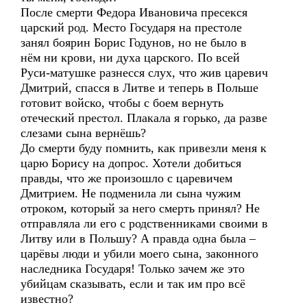
После смерти Федора Ивановича пресекся
царский род. Место Государя на престоле
занял боярин Борис Годунов, но не было в
нём ни крови, ни духа царского. По всей
Руси-матушке разнесся слух, что жив царевич
Дмитрий, спасся в Литве и теперь в Польше
готовит войско, чтобы с боем вернуть
отеческий престол. Плакала я горько, да разве
слезами сына вернёшь?
До смерти буду помнить, как привезли меня к
царю Борису на допрос. Хотели добиться
правды, что же произошло с царевичем
Дмитрием. Не подменила ли сына чужим
отроком, который за него смерть принял? Не
отправляла ли его с родственниками своими в
Литву или в Польшу? А правда одна была –
царёвы люди и убили моего сына, законного
наследника Государя! Только зачем же это
убийцам сказывать, если и так им про всё
известно?