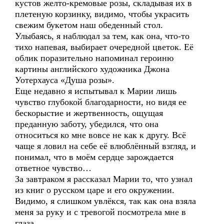
кустов желто-кремовые розы, складывая их в
плетеную корзинку, видимо, чтобы украсить
свежим букетом наш обеденный стол.
Улыбаясь, я наблюдал за тем, как она, что-то
тихо напевая, выбирает очередной цветок. Её
облик поразительно напоминал героиню
картины английского художника Джона
Уотерхауса «Душа розы».
Еще недавно я испытывал к Марии лишь
чувство глубокой благодарности, но видя ее
бескорыстие и жертвенность, ощущая
преданную заботу, убедился, что она
относиться ко мне вовсе не как к другу. Всё
чаще я ловил на себе её влюблённый взгляд, и
понимал, что в моём сердце зарождается
ответное чувство…
За завтраком я рассказал Марии то, что узнал
из книг о русском царе и его окружении.
Видимо, я слишком увлёкся, так как она взяла
меня за руку и с тревогой посмотрела мне в
глаза.