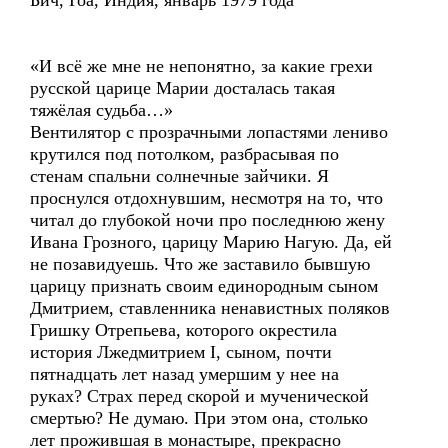
Бич, Гоа, Индия, январь 1979 года
«И всё же мне не непонятно, за какие грехи
русской царице Марии досталась такая
тяжёлая судьба…»
Вентилятор с прозрачными лопастями лениво
крутился под потолком, разбрасывая по
стенам спальни солнечные зайчики. Я
проснулся отдохнувшим, несмотря на то, что
читал до глубокой ночи про последнюю жену
Ивана Грозного, царицу Марию Нагую. Да, ей
не позавидуешь. Что же заставило бывшую
царицу признать своим единородным сыном
Дмитрием, ставленника ненавистных поляков
Гришку Отрепьева, которого окрестила
история Лжедмитрием I, сыном, почти
пятнадцать лет назад умершим у нее на
руках? Страх перед скорой и мученической
смертью? Не думаю. При этом она, столько
лет прожившая в монастыре, прекрасно