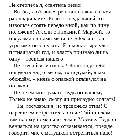
Не стерпела я, ответила резко:
– Вы бы, любезные, решили сначала, с кем
разговариваете! Если с государыней, то
извольте стоять передо мной, как по чину
положено! А если с инокиней Марфой, то
посулами вашими меня не соблазнить и
угрозами не запугать! Я в монастыре уже
пятнадцатый год, и власть признаю лишь
одну – Господа нашего!
– Не гневайся, матушка! Коли надо тебе
подумать над ответом, то подумай, а мы
обождём, – князь с опаской оглянулся на
поляков.
– Не о чём мне думать, будь по-вашему.
Только не знаю, смогу ли прилюдно солгать!
¬– Ты, государыня, не тревожься этим! С
царевичем встретитесь в селе Тайнинском,
там народу поменьше, чем в Москве. Ведь он
венчаться на царство отказывается, прежде,
говорит, мне с матушкой встретиться надо! –