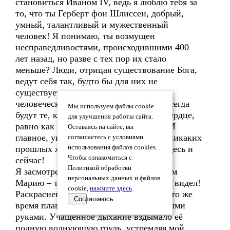
становиться Иваном IV, ведь я люблю тебя за
то, что ты Герберт фон Шлиссен, добрый,
умный, талантливый и мужественный
человек! Я понимаю, ты возмущен
несправедливостями, происходившими 400
лет назад, но разве с тех пор их стало
меньше? Люди, отрицая существование Бога,
ведут себя так, будто бы для них не
существует никаких норм и правил
человеческой морали. Всегда были и всегда
Мы используем файлы cookie
будут те, кто хранит Господа в своём сердце,
для улучшения работы сайта.
равно как и те, кто изгнал его оттуда! И
Оставаясь на сайте, вы
главное, уверяю тебя – не существует никаких
соглашаетесь с условиями
прошлых жизней, есть только одна – здесь и
использования файлов cookies.
Чтобы ознакомиться с
сейчас!
Политикой обработки
Я засмотрелся на разгоряченную спором
персональных данных и файлов
Марию – такой прекрасной я еще её не видел!
cookie,
нажмите здесь
.
Раскрасневшись, она возбужденно и в то же
Соглашаюсь
время плавно жестикулировала изящными
руками. Учащенное дыхание вздымало её
полную волнующую грудь, устремляя мой