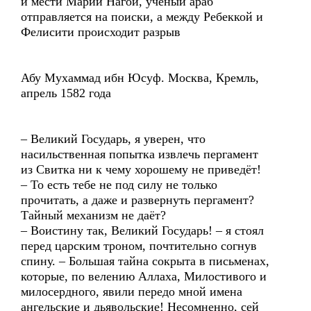
и мести Марии Нагой, учёный араб
отправляется на поиски, а между Ребеккой и
Фелисити происходит разрыв
Абу Мухаммад ибн Юсуф. Москва, Кремль,
апрель 1582 года
– Великий Государь, я уверен, что
насильственная попытка извлечь пергамент
из Свитка ни к чему хорошему не приведёт!
– То есть тебе не под силу не только
прочитать, а даже и развернуть пергамент?
Тайный механизм не даёт?
– Воистину так, Великий Государь! – я стоял
перед царским троном, почтительно согнув
спину. – Большая тайна сокрыта в письменах,
которые, по велению Аллаха, Милостивого и
милосердного, явили передо мной имена
ангельские и дьявольские! Несомненно, сей