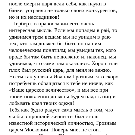
после смерти царя вели себя, как пауки в
банке, устраняя не только своих конкурентов,
но и их наследников!
– Герберт, в православии есть очень
интересная мысль. Если мы попадем в рай, то
удивимся трем вещам: мы не увидим в раю
тех, кто там должен бы быть по нашим
человеческим понятиям; мы увидим тех, кого
вроде бы там быть не должно; и, наконец, мы
удивимся, что сами там оказались. Хорош или
плох был русский царь, для меня не важно.
Но ты так увлекся Иваном Грозным, что скоро
потребуешь обращаться к тебе не иначе, как
«Ваше царское величество», и мы все при
твоём появлении должны будем падать ниц и
лобызать края твоих одежд!
Тебя как будто радует сама мысль о том, что
якобы в прошлой жизни ты был столь
известной исторической личностью, Грозным
царем Московии. Поверь мне, не стоит