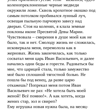
коленопреклоненные черные медведи
окружили ложе. Сквозь крохотное окошко под
самым потолком пробивался лунный луч,
освещая пыльную парчовую завесу над
дверью. Стоя на коленях, я клала земные
поклоны иконе Пресвятой Девы Марии.
Чувствовала – смирения в душе моей как не
было, так и нет. Смолоду жизнь не сложилась,
исковеркала меня, перемолола как в
жерновах. Жизнь закончилась, как только
сосватал меня царь Иван Васильевич, и далее
начались одни беды и горести. Радоваться бы
мне, что царицей стала, только замужество
моё было сплошной тягостной болью. Не
пошла бы под венец, да разве царю
откажешь? Попрекал меня потом Иван
Васильевич не раз: «Не хотела быть моей
женой! Всё помню!». А как хотеть, когда
жених стар, зол и свиреп?
Ему игрушка новая нужна была, на месяц-