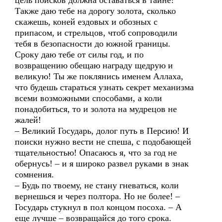
цель поисков должна оставаться в тайне!
Также даю тебе на дорогу золота, сколько
скажешь, коней ездовых и обозных с
припасом, и стрельцов, чтоб сопроводили
тебя в безопасности до южной границы.
Сроку даю тебе от силы год, и по
возвращению обещаю награду щедрую и
великую! Ты же поклянись именем Аллаха,
что будешь стараться узнать секрет механизма
всеми возможными способами, а коли
понадобиться, то и золота на мудрецов не
жалей!
– Великий Государь, долог путь в Персию! И
поиски нужно вести не спеша, с подобающей
тщательностью! Опасаюсь я, что за год не
обернусь! – и я широко развел руками в знак
сомнения.
– Будь по твоему, не стану гневаться, коли
вернешься и через полтора. Но не более! –
Государь стукнул в пол концом посоха. – А
еще лучше – возвращайся до того срока.