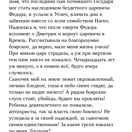
зная, что последний сын почившего Государя
мог стать наследником бездетного царевича
Федора, и услали в Углич, влачить дни в
забвении вместе со всем семейством Нагих.
Надеялась я, что после смерти Федора
вспомнят о Дмитрии и вернут царевича в
Кремль. Рассчитывала на благоразумие
боярское, да верно, мало меня жизнь учила!
При живом царе страдала, а уж при мертвом
тем паче никто не пожалел. Четырнадцать лет
уж минуло, а я помню всё, будто вчера
случилось.
Сыночек мой на земле лежит окровавленный,
личико бледное, глаза в небо синее глядят, да
только не видят ничего! А рядом боярские
слуги стоят, убийцы, будьте вы прокляты!
Ребенка девятилетнего не пожалели,
антихристы, так за власть свою боялись! Не
уследила я за своей надеждой, за сыночком
своим единственным! За какие грехи наказал
ты меня, Господи?