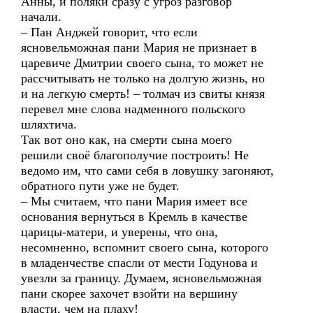
Анны, и поляки сразу с угроз разговор
начали.
– Пан Анджей говорит, что если
ясновельможная пани Мария не признает в
царевиче Дмитрии своего сына, то может не
рассчитывать не только на долгую жизнь, но
и на легкую смерть! – толмач из свиты князя
перевел мне слова надменного польского
шляхтича.
Так вот оно как, на смерти сына моего
решили своё благополучие построить! Не
ведомо им, что сами себя в ловушку загоняют,
обратного пути уже не будет.
– Мы считаем, что пани Мария имеет все
основания вернуться в Кремль в качестве
царицы-матери, и уверены, что она,
несомненно, вспомнит своего сына, которого
в младенчестве спасли от мести Годунова и
увезли за границу. Думаем, ясновельможная
пани скорее захочет взойти на вершину
власти, чем на плаху!