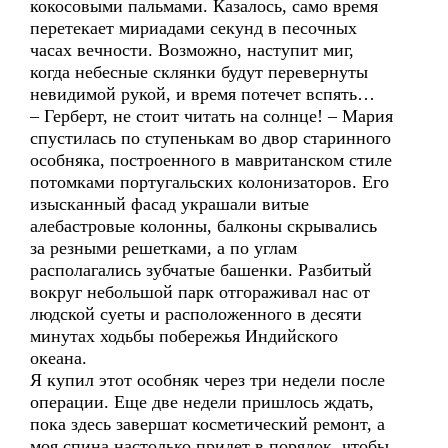
кокосовыми пальмами. Казалось, само время
перетекает мириадами секунд в песочных
часах вечности. Возможно, наступит миг,
когда небесные склянки будут перевернуты
невидимой рукой, и время потечет вспять…
– Герберт, не стоит читать на солнце! – Мария
спустилась по ступенькам во двор старинного
особняка, построенного в мавританском стиле
потомками португальских колонизаторов. Его
изысканный фасад украшали витые
алебастровые колонны, балконы скрывались
за резными решетками, а по углам
располагались зубчатые башенки. Разбитый
вокруг небольшой парк отгораживал нас от
людской суеты и расположенного в десяти
минутах ходьбы побережья Индийского
океана.
Я купил этот особняк через три недели после
операции. Еще две недели пришлось ждать,
пока здесь завершат косметический ремонт, а
моя спина настолько придет в порядок, чтобы