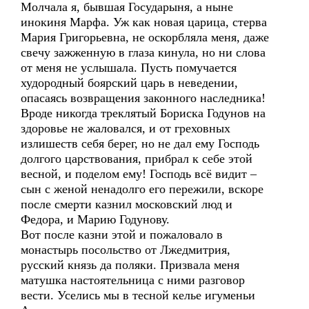
Молчала я, бывшая Государыня, а ныне
инокиня Марфа. Уж как новая царица, стерва
Мария Григорьевна, не оскорбляла меня, даже
свечу зажженную в глаза кинула, но ни слова
от меня не услышала. Пусть помучается
худородный боярский царь в неведении,
опасаясь возвращения законного наследника!
Вроде никогда треклятый Бориска Годунов на
здоровье не жаловался, и от греховных
излишеств себя берег, но не дал ему Господь
долгого царствования, прибрал к себе этой
весной, и поделом ему! Господь всё видит –
сын с женой ненадолго его пережили, вскоре
после смерти казнил московский люд и
Федора, и Марию Годунову.
Вот после казни этой и пожаловало в
монастырь посольство от Лжедмитрия,
русский князь да поляки. Призвала меня
матушка настоятельница с ними разговор
вести. Уселись мы в тесной келье игуменьи