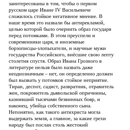
заинтересованы в том, чтобы о первом
русском царе Иване IV Васильевиче
сложилось стойкое негативное мнение. В
наше время это назвали бы антирекламой,
целью которой было очернить образ государя
перед потомками. В этом преуспели и
современники царя, и иноземные
борзописцы-злопыхатели, и научные мужи
государства Российского, внёсшие свою лепту
столетия спустя. Образ Ивана Грозного в
литературе нельзя было назвать даже
неоднозначным – нет, он определенно должен
был вызвать у потомков стойкое неприятие.
Тиран, деспот, садист, развратник, отравитель
жен, покровитель дьявольской опричнины,
казнивший тысячами безвинных бояр, и
наконец, убийца собственного сына.
Непонятно, как такого антихриста могла
выдержать земля, а главное, за какие грехи
народу был послан столь жестокий