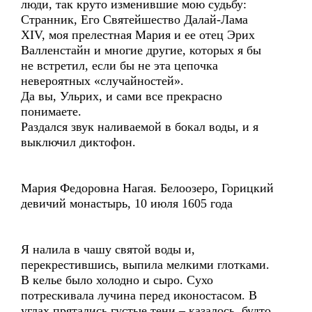
люди, так круто изменившие мою судьбу:
Странник, Его Святейшество Далай-Лама
XIV, моя прелестная Мария и ее отец Эрих
Валленстайн и многие другие, которых я бы
не встретил, если бы не эта цепочка
невероятных «случайностей».
Да вы, Ульрих, и сами все прекрасно
понимаете.
Раздался звук наливаемой в бокал воды, и я
выключил диктофон.
Мария Федоровна Нагая. Белоозеро, Горицкий
девичий монастырь, 10 июля 1605 года
Я налила в чашу святой воды и,
перекрестившись, выпила мелкими глотками.
В келье было холодно и сыро. Сухо
потрескивала лучина перед иконостасом. В
углах прятались густые тени – казалось, будто