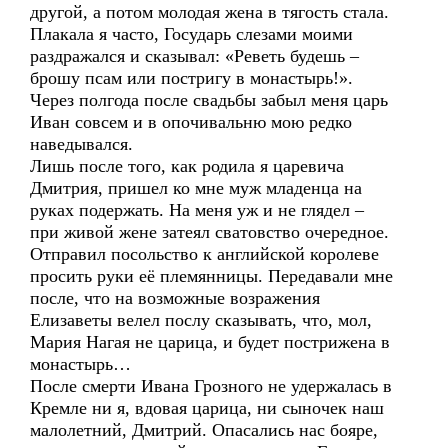
другой, а потом молодая жена в тягость стала.
Плакала я часто, Государь слезами моими
раздражался и сказывал: «Реветь будешь –
брошу псам или постригу в монастырь!».
Через полгода после свадьбы забыл меня царь
Иван совсем и в опочивальню мою редко
наведывался.
Лишь после того, как родила я царевича
Дмитрия, пришел ко мне муж младенца на
руках подержать. На меня уж и не глядел –
при живой жене затеял сватовство очередное.
Отправил посольство к английской королеве
просить руки её племянницы. Передавали мне
после, что на возможные возражения
Елизаветы велел послу сказывать, что, мол,
Мария Нагая не царица, и будет пострижена в
монастырь…
После смерти Ивана Грозного не удержалась в
Кремле ни я, вдовая царица, ни сыночек наш
малолетний, Дмитрий. Опасались нас бояре,