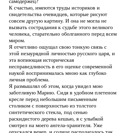
самодержец?
К счастью, имеются труды историков и
свидетельства очевидцев, которые рисуют
совсем другую картину. И она не могла не
вызвать сострадания к судьбе этого великого
человека, старательно оболганного перед всем
миром.
Я отчетливо ощущал свою тонкую связь с
этой незаурядной личностью русского царя, и
эта вопиющая историческая
несправедливость в его оценке современной
наукой воспринималась мною как глубоко
личная проблема.
Я размышлял об этом, когда увидел мою
заботливую Марию. Сидя в удобном плетеном
кресле перед небольшим письменным
столиком с поверхностью из толстого
синтетического стекла, под сенью
раскидистого дерева кешью, я с улыбкой
смотрел на моего ангела-хранителя. Уже
опускался вечер, и солнце располагалось так,