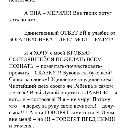
А ОНА – МЕРИЛО! Вне твоих потуг
хоть во что...
Единственный ОТВЕТ ЕЙ в улыбке от
БОГА-ЧЕЛОВЕКА – ДЕТИ МОИ! – БУДУТ!
И я ХОЧУ с моей КРОВЬЮ
СОСТОЯВШЕЙСЯ ПОЖЕЛАТЬ ВСЕМ
ПОЗНАТЬ! – помечтать-почувствовать-
прожить – СКАЗКУ!!! Буковка за буковкой!
Слово за словом! Удивление за удивлением!
Чистейший смех своего же Ребёнка в самом
же себе! Всей Душой ощутить ГЛАВНОЕ! – я
вот... и – состоялся! И я – не умру! Потому
что – я держу за руку свою вечность! – дочу-
сына!!!! А они ГОВОРЯТ сами и своё! И уже
вне меня! – но!!!! – ГОВОРЯТ ПРЕД НИМ!!!
и от меня...