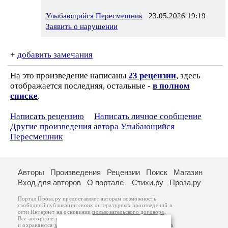
Улыбающийся Пересмешник
23.05.2026 19:19
Заявить о нарушении
+
добавить замечания
На это произведение написаны
23 рецензии
, здесь
отображается последняя, остальные -
в полном
списке
.
Написать рецензию
Написать личное сообщение
Другие произведения автора Улыбающийся
Пересмешник
Авторы
Произведения
Рецензии
Поиск
Магазин
Вход для авторов
О портале
Стихи.ру
Проза.ру
Портал Проза.ру предоставляет авторам возможность
свободной публикации своих литературных произведений в
сети Интернет на основании
пользовательского договора
.
Все авторские права на произведения принадлежат авторам
и охраняются
законом
. Перепечатка произведений возможна