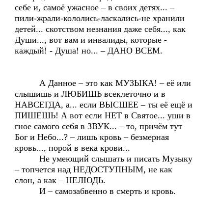
себе и, самоё ужасное – в своих детях... –
пили-жрали-кололись-ласкались-не хранили
детей... скотством незнания даже себя..., как
Души..., вот вам и инвалиды, которые -
каждый! - Душа! но... – ДАНО ВСЕМ.
А Данное – это как МУЗЫКА! – её или
слышишь и ЛЮБИШЬ всеклеточно и в
НАВСЕГДА, а... если ВЫСШЕЕ – ты её ещё и
ПИШЕШЬ! А вот если НЕТ в Святое... уши в
гное самого себя в ЗВУК... – то, причём тут
Бог и Небо...? – лишь кровь – безмерная
кровь..., порой в века крови...
Не умеющий слышать и писать Музыку
– топчется над НЕДОСТУПНЫМ, не как
слон, а как – НЕЛЮДЬ.
И – самозабвенно в смерть и кровь.