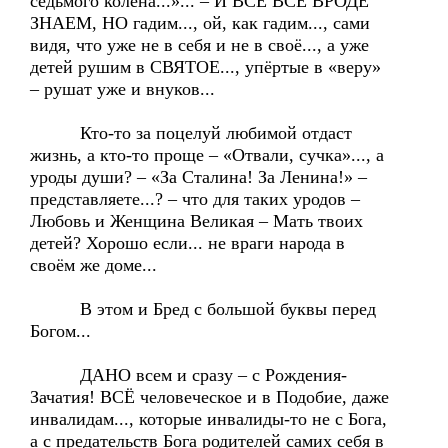
седьмого колена...»... – И ВСЕ ВСЁ ВРОДЕ
ЗНАЕМ, НО гадим..., ой, как гадим..., сами
видя, что уже не в себя и не в своё..., а уже
детей рушим в СВЯТОЕ..., упёртые в «веру»
– рушат уже и внуков...
Кто-то за поцелуй любимой отдаст
жизнь, а кто-то проще – «Отвали, сучка»..., а
уроды души? – «За Сталина! За Ленина!» –
представляете...? – что для таких уродов –
Любовь и Женщина Великая – Мать твоих
детей? Хорошо если... не враги народа в
своём же доме...
В этом и Бред с большой буквы перед
Богом...
ДАНО всем и сразу – с Рождения-
Зачатия! ВСЁ человеческое и в Подобие, даже
инвалидам..., которые инвалиды-то не с Бога,
а с предательств Бога родителей самих себя в