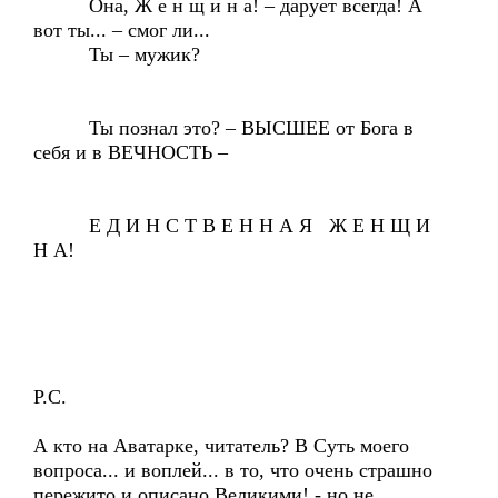
Она, Ж е н щ и н а! – дарует всегда! А
вот ты... – смог ли...
Ты – мужик?
Ты познал это? – ВЫСШЕЕ от Бога в
себя и в ВЕЧНОСТЬ –
Е Д И Н С Т В Е Н Н А Я Ж Е Н Щ И
Н А!
Р.С.
А кто на Аватарке, читатель? В Суть моего
вопроса... и воплей... в то, что очень страшно
пережито и описано Великими! - но не