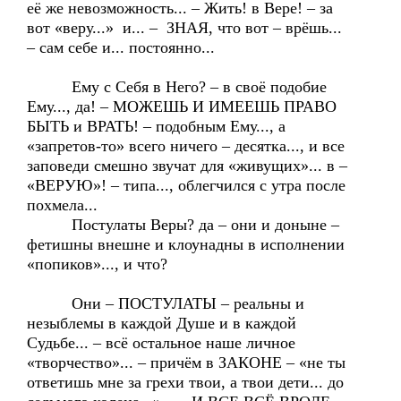
её же невозможность... – Жить! в Вере! – за
вот «веру...» и... – ЗНАЯ, что вот – врёшь...
– сам себе и... постоянно...
Ему с Себя в Него? – в своё подобие
Ему..., да! – МОЖЕШЬ И ИМЕЕШЬ ПРАВО
БЫТЬ и ВРАТЬ! – подобным Ему..., а
«запретов-то» всего ничего – десятка..., и все
заповеди смешно звучат для «живущих»... в –
«ВЕРУЮ»! – типа..., облегчился с утра после
похмела...
Постулаты Веры? да – они и доныне –
фетишны внешне и клоунадны в исполнении
«попиков»..., и что?
Они – ПОСТУЛАТЫ – реальны и
незыблемы в каждой Душе и в каждой
Судьбе... – всё остальное наше личное
«творчество»... – причём в ЗАКОНЕ – «не ты
ответишь мне за грехи твои, а твои дети... до