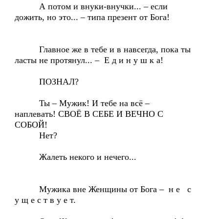
А потом и внуки-внучки... – если
дожить, но это... – типа презент от Бога!
Главное же в тебе и в навсегда, пока ты
ласты не протянул... – Е д и н у ш к а!
ПОЗНАЛ?
Ты – Мужик! И тебе на всё –
наплевать! СВОЁ В СЕБЕ И ВЕЧНО С
СОБОЙ!
Нет?
Жалеть некого и нечего...
Мужика вне Женщины от Бога – н е с
у щ е с т в у е т.