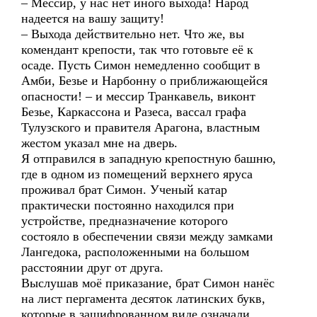
– Мессир, у нас нет иного выхода! Народ
надеется на вашу защиту!
– Выхода действительно нет. Что же, вы
комендант крепости, так что готовьте её к
осаде. Пусть Симон немедленно сообщит в
Амби, Безье и Нарбонну о приближающейся
опасности! – и мессир Транкавель, виконт
Безье, Каркассона и Разеса, вассал графа
Тулузского и правителя Арагона, властным
жестом указал мне на дверь.
Я отправился в западную крепостную башню,
где в одном из помещений верхнего яруса
проживал брат Симон. Ученый катар
практически постоянно находился при
устройстве, предназначение которого
состояло в обеспечении связи между замками
Лангедока, расположенными на большом
расстоянии друг от друга.
Выслушав моё приказание, брат Симон нанёс
на лист пергамента десяток латинских букв,
которые в зашифрованном виде означали