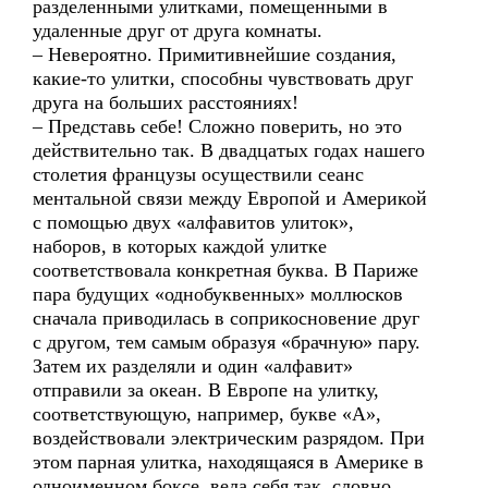
разделенными улитками, помещенными в
удаленные друг от друга комнаты.
– Невероятно. Примитивнейшие создания,
какие-то улитки, способны чувствовать друг
друга на больших расстояниях!
– Представь себе! Сложно поверить, но это
действительно так. В двадцатых годах нашего
столетия французы осуществили сеанс
ментальной связи между Европой и Америкой
с помощью двух «алфавитов улиток»,
наборов, в которых каждой улитке
соответствовала конкретная буква. В Париже
пара будущих «однобуквенных» моллюсков
сначала приводилась в соприкосновение друг
с другом, тем самым образуя «брачную» пару.
Затем их разделяли и один «алфавит»
отправили за океан. В Европе на улитку,
соответствующую, например, букве «А»,
воздействовали электрическим разрядом. При
этом парная улитка, находящаяся в Америке в
одноименном боксе, вела себя так, словно