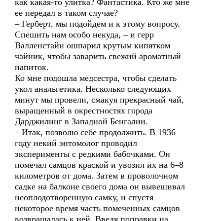
как какая-то улитка? Фантастика. Кто же мне
ее передал в таком случае?
– Герберт, мы подойдем и к этому вопросу.
Спешить нам особо некуда, – и герр
Валленстайн ошпарил крутым кипятком
чайник, чтобы заварить свежий ароматный
напиток.
Ко мне подошла медсестра, чтобы сделать
укол анальгетика. Несколько следующих
минут мы провели, смакуя прекрасный чай,
выращенный в окрестностях города
Дарджилинг в Западной Бенгалии.
– Итак, позволю себе продолжить. В 1936
году некий энтомолог проводил
эксперименты с редкими бабочками. Он
помечал самцов краской и увозил их на 6–8
километров от дома. Затем в проволочном
садке на балконе своего дома он вывешивал
неоплодотворенную самку, и спустя
некоторое время часть помеченных самцов
возвращалась к ней. Введя поправки на