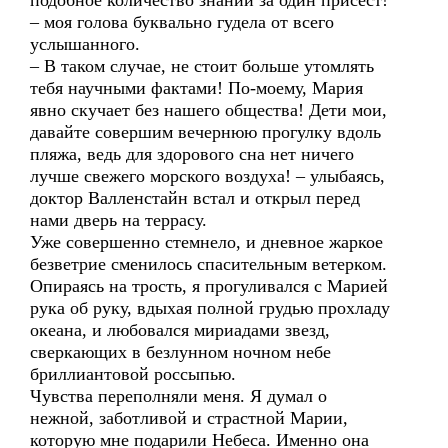
подобное количество знаний за один присест!
– моя голова буквально гудела от всего
услышанного.
– В таком случае, не стоит больше утомлять
тебя научными фактами! По-моему, Мария
явно скучает без нашего общества! Дети мои,
давайте совершим вечернюю прогулку вдоль
пляжа, ведь для здорового сна нет ничего
лучше свежего морского воздуха! – улыбаясь,
доктор Валленстайн встал и открыл перед
нами дверь на террасу.
Уже совершенно стемнело, и дневное жаркое
безветрие сменилось спасительным ветерком.
Опираясь на трость, я прогуливался с Марией
рука об руку, вдыхая полной грудью прохладу
океана, и любовался мириадами звезд,
сверкающих в безлунном ночном небе
бриллиантовой россыпью.
Чувства переполняли меня. Я думал о
нежной, заботливой и страстной Марии,
которую мне подарили Небеса. Именно она