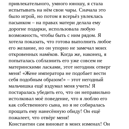
привлекательного, умного юношу, я стала
испытывать на нём свои чары. Сначала это
было игрой, но потом я всерьёз увлеклась
пасынком – на правах матери делала ему
дорогие подарки, использовала любую
возможность, чтобы быть с ним рядом. Я
хотела показать, что готова выполнить любое
его желание, но он упорно не замечал моих
откровенных намёков. Когда же, наконец, я
попыталась соблазнить его уже совсем не
материнскими ласками, этот негодник отверг
меня! «Жене императора не подобает вести
себя подобным образом!» – этот негодный
мальчишка ещё вздумал меня учить! Я
постаралась убедить его, что он неправильно
истолковал моё поведение, что я люблю его
как собственного сына, но я не собиралась
прощать ему нанесённую обиду! Он ещё
пожалеет, что отвёрг меня!
Константин сам виноват в моих изменах! Он