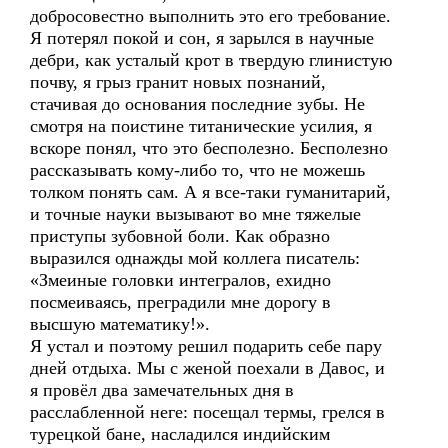
добросовестно выполнить это его требование.
Я потерял покой и сон, я зарылся в научные
дебри, как усталый крот в твердую глинистую
почву, я грыз гранит новых познаний,
стачивая до основания последние зубы. Не
смотря на поистине титанические усилия, я
вскоре понял, что это бесполезно. Бесполезно
рассказывать кому-либо то, что не можешь
толком понять сам. А я все-таки гуманитарий,
и точные науки вызывают во мне тяжелые
приступы зубовной боли. Как образно
выразился однажды мой коллега писатель:
«Змеиные головки интегралов, ехидно
посмеиваясь, преградили мне дорогу в
высшую математику!».
Я устал и поэтому решил подарить себе пару
дней отдыха. Мы с женой поехали в Давос, и
я провёл два замечательных дня в
расслабленной неге: посещал термы, грелся в
турецкой бане, насладился индийским