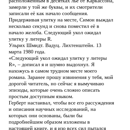
расположенным в десятках лье от Каркассона,
замерли у той же буквы, и их смотрители
записали её как начало сообщения.
Придерживая улитку на месте, Симон выждал
несколько секунд и снова поместил её в
начало желоба. Следующий укол ожидал
улитку у литеры R.
Ульрих Шмидт. Вадуц. Лихтенштейн. 13
марта 1980 года.
«Следующий укол ожидал улитку у литеры
R», – дописал я и шумно выдохнул. Я
нахожусь в самом трудном месте моего
романа. Заранее прошу извинения у тебя, мой
дорогой читатель, но сейчас я вымучиваю
эпизоды, которые очень сложно описать
простым доступным языком.
Герберт настаивал, чтобы все его рассуждения
и описания научных исследований, на
которых они основаны, были бы
подробнейшим образом изложены в
настоящей книге, и я изо всех сил пытался