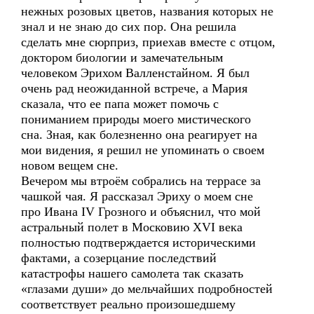
нежных розовых цветов, названия которых не
знал и не знаю до сих пор. Она решила
сделать мне сюрприз, приехав вместе с отцом,
доктором биологии и замечательным
человеком Эрихом Валленстайном. Я был
очень рад неожиданной встрече, а Мария
сказала, что ее папа может помочь с
пониманием природы моего мистического
сна. Зная, как болезненно она реагирует на
мои видения, я решил не упоминать о своем
новом вещем сне.
Вечером мы втроём собрались на террасе за
чашкой чая. Я рассказал Эриху о моем сне
про Ивана IV Грозного и объяснил, что мой
астральный полет в Московию XVI века
полностью подтверждается историческими
фактами, а созерцание последствий
катастрофы нашего самолета так сказать
«глазами души» до мельчайших подробностей
соответствует реально произошедшему