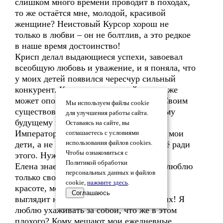
слишком много времени проводит в походах,
то же остаётся мне, молодой, красивой
женщине? Неистовый Курсор хорош не
только в любви – он не болтлив, а это редкое
в наше время достоинство!
Крисп делал выдающиеся успехи, завоевал
всеобщую любовь и уважение, и я поняла, что
у моих детей появился чересчур сильный
конкурент. Конкурент, который к тому же
может опозорить меня в глазах мужа! Своим
Мы используем файлы cookie
существованием Крисп нёс угрозу моему
для улучшения работы сайта.
будущему и будущему моих детей.
Оставаясь на сайте, вы
Императорский престол должен занять мои
соглашаетесь с условиями
дети, а не Крисп, и я готова сделать всё ради
использования файлов cookies.
Чтобы ознакомиться с
этого. Нужно было спешить!
Политикой обработки
Елена знает, что в действительности я люблю
персональных данных и файлов
только своих детей! Она завидует моей
cookie,
нажмите здесь
.
красоте, моему телу, которое в 36 лет
Соглашаюсь
выглядит не хуже, чем у двадцатилетних! Я
люблю ухаживать за собой, что же в этом
плохого? Кому мешают мои ежедневные