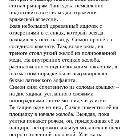
сигнал рыцарям Лангедока немедленно
подготовить все силы для отражения
вражеской агрессии.
Взяв небольшой деревянный ящичек с
отверстиями в стенках, который всегда
находился у него на виду, Симон прошёл в
соседнюю комнату. Там, возле окна, на
треноге стоял узкий желоб из полированной
меди. На внутренних стенках желоба,
расположенного под небольшим наклоном, в
шахматном порядке были выгравированы
буквы латинского алфавита.
Симон снял сплетенную из соломы крышку –
на дне ящика, устланного свежими
виноградными листьями, сидели улитки.
Вытащив одну из них, Симон поместил её на
площадку в начале желоба. Выждав, пока
улитка покажет рожки, он, придерживая её за
панцирь, осторожно кольнул моллюска в шею
остро отточенной палочкой. Улитка на