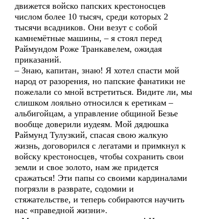
движется войско папских крестоносцев
числом более 10 тысяч, среди которых 2
тысячи всадников. Они везут с собой
камнемётные машины, – я стоял перед
Раймундом Роже Транкавелем, ожидая
приказаний.
– Знаю, капитан, знаю! Я хотел спасти мой
народ от разорения, но папские фанатики не
пожелали со мной встретиться. Видите ли, мы
слишком лояльно относился к еретикам –
альбигойцам, а управление общиной Безье
вообще доверили иудеям. Мой дядюшка
Раймунд Тулузкий, спасая свою жалкую
жизнь, договорился с легатами и примкнул к
войску крестоносцев, чтобы сохранить свои
земли и свое золото, нам же придется
сражаться! Эти папы со своими кардиналами
погрязли в разврате, содомии и
стяжательстве, и теперь собираются научить
нас «праведной жизни».