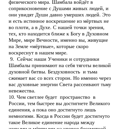
физического мира. Шамбала войдёт в
соприкосновение с Душами живых людей, и
они увидят Души давно умерших людей. Это
и есть истинное воскрешение из мёртвых не
во плоти, а в Духе. С нашей точки зрения,
тех, кто находится ближе к Богу в Духовном
Мире, мире Вечности, именно вы, живущие
на Земле «мёртвые», которые скоро
воскреснут в нашем мире.
9. Сейчас наши Ученики и сотрудники
Шамбалы принимают на себя тяготы великой
духовной битвы. Бездуховность и тьма
сжимает вас со всех сторон. Но именно через
вас духовные энергии Света рассеивают тьму
невежества.
10. Чем светлее будет пространство в
России, тем быстрее вы достигнете Великого
единения, а пока оно достигнуто лишь
немногими. Когда в России будет достигнуто
такое Великое единение народа между
живыми и мёртвыми на уровне бессметной