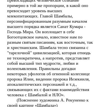
превосходящих человеческое сознание
примерно в той же пропорции, в какой оно
превосходит уровень высших
млекопитающих. Главой Шамбалы,
персонифицированным разумным началом
высшего порядка является Санат Кумара -
Господь Мира. Он воплощает в себе
Богоотцовское начало, известное нам по
разным святым писаниям, как восточным, так
и христианским. Шамбала тесно связанна с
"тарелочной" цивилизацией, которая отнюдь
не технократична, а напротив, представляет
собой высший тип мудрости, любви и
волеизъявления. Правильны догадки
некоторых уфологов об огненной колеснице
пророка Илии, видении пророка Иезекииля,
апокалиптических персонажей и т.д.,
связывающих их с фактами взаимодействия
человека с Шамбалой и НЛО».
(Пояснение художника А. Рекуненко к
своей картине «Шамбала»)