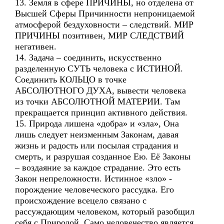
13. Земля в сфере ПРИЧИНЫ, но отделена от
Высшей Сферы Причинности непроницаемой
атмосферой бездуховности – следствий. МИР
ПРИЧИНЫ позитивен, МИР СЛЕДСТВИЙ
негативен.
14. Задача – соединить, искусственно
разделенную СУТЬ человека с ИСТИНОЙ.
Соединить КОЛЬЦО в точке
АБСОЛЮТНОГО ДУХА, вывести человека
из точки АБСОЛЮТНОЙ МАТЕРИИ. Там
прекращается принцип активного действия.
15. Природа лишена «добра» и «зла», Она
лишь следует неизменным Законам, давая
жизнь и радость или посылая страдания и
смерть, и разрушая созданное Ею. Её Законы
– воздаяние за каждое страдание. Это есть
Закон непреложности. Истинное «зло» -
порождение человеческого рассудка. Его
происхождение всецело связано с
рассуждающим человеком, который разобщил
себя с Природой. Само человечество является