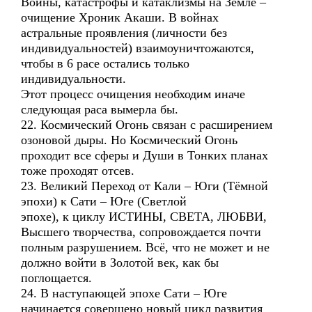
Войны, катастрофы и катаклизмы на Земле –
очищение Хроник Акаши. В войнах
астральные проявления (личности без
индивидуальностей) взаимоуничтожаются,
чтобы в 6 расе остались только
индивидуальности.
Этот процесс очищения необходим иначе
следующая раса вымерла бы.
22. Космический Огонь связан с расширением
озоновой дыры. Но Космический Огонь
проходит все сферы и Души в Тонких планах
тоже проходят отсев.
23. Великий Переход от Кали – Юги (Тёмной
эпохи) к Сати – Юге (Светлой
эпохе), к циклу ИСТИНЫ, СВЕТА, ЛЮБВИ,
Высшего творчества, сопровождается почти
полным разрушением. Всё, что не может и не
должно войти в Золотой век, как бы
поглощается.
24. В наступающей эпохе Сати – Юге
начинается совершено новый цикл развития