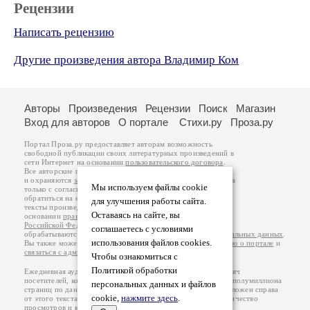
Рецензии
Написать рецензию
Другие произведения автора Владимир Ком
Авторы
Произведения
Рецензии
Поиск
Магазин
Вход для авторов
О портале
Стихи.ру
Проза.ру
Портал Проза.ру предоставляет авторам возможность
свободной публикации своих литературных произведений в
сети Интернет на основании
пользовательского договора
.
Все авторские права на произведения принадлежат авторам
и охраняются
законом
. Перепечатка произведений возможна
Мы используем файлы cookie
только с согласия его автора, к которому вы можете
обратиться на его авторской странице. Ответственность за
для улучшения работы сайта.
тексты произведений авторы несут самостоятельно на
Оставаясь на сайте, вы
основании
правил публикации
и
законодательства
Российской Федерации
. Данные пользователей
соглашаетесь с условиями
обрабатываются на основании
Политики обработки персональных данных
.
использования файлов cookies.
Вы также можете посмотреть более подробную
информацию о портале
и
связаться с администрацией
.
Чтобы ознакомиться с
Политикой обработки
Ежедневная аудитория портала Проза.ру – порядка 100 тысяч
посетителей, которые в общей сумме просматривают более полумиллиона
персональных данных и файлов
страниц по данным счетчика посещаемости, который расположен справа
cookie,
нажмите здесь
.
от этого текста. В каждой графе указано по две цифры: количество
просмотров и количество посетителей.