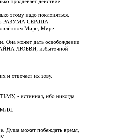
олько продлевает действие
 этому надо поклоняться.
было РАЗУМА СЕРДЦА.
бновлённом Мире, Мире
ти. Она может дать освобождение
 – ТАЙНА ЛЮБВИ, избыточной
х и отвечает их зову.
ЬМУ, - истинная, ибо никогда
ЕМЛЯ.
ие. Душа может побеждать время,
ОМ.