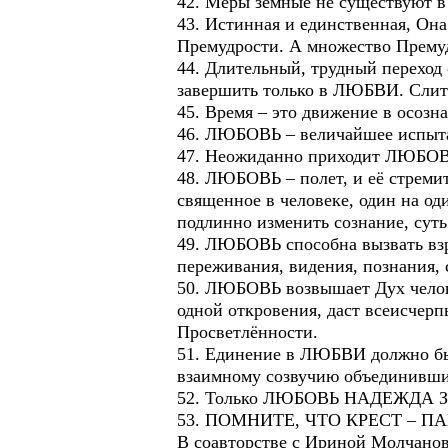
42. Меры земные не существую
43. Истинная и единственная, Он
Премудрости. А множество Премуд
44. Длительный, трудный переход
завершить только в ЛЮБВИ. Слить
45. Время – это движение в осоз
46. ЛЮБОВЬ – величайшее испыта
47. Неожиданно приходит ЛЮБОВ
48. ЛЮБОВЬ – полет, и её стреми
священное в человеке, один на о
подлинно изменить сознание, су
49. ЛЮБОВЬ способна вызвать взр
переживания, видения, познания, 
50. ЛЮБОВЬ возвышает Дух челове
одной откровения, даст всеисчер
Просветлённости.
51. Единение в ЛЮБВИ должно б
взаимному созвучию объединивш
52. Только ЛЮБОВЬ НАДЕЖДА З
53. ПОМНИТЕ, ЧТО КРЕСТ –
В соавторстве с Ириной Молчаново