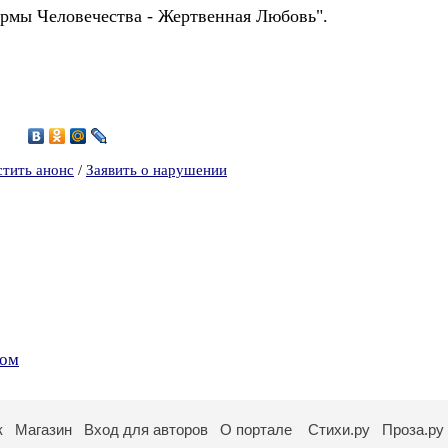
рмы Человечества - Жертвенная Любовь".
6
стить анонс
/
Заявить о нарушении
Ком
к
Магазин
Вход для авторов
О портале
Стихи.ру
Проза.ру