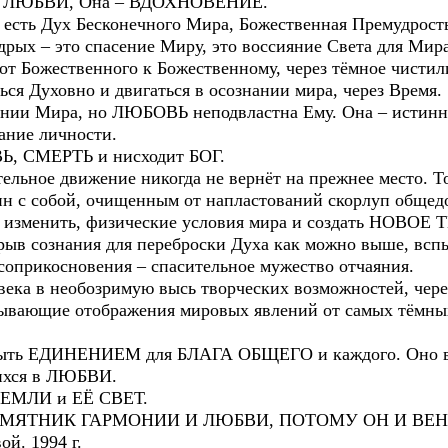
т в ЛЮБВИ, Она – ВДОХНОВЕНИЕ.
а есть Дух Бесконечного Мира, Божественная Премудрос
рых – это спасение Миру, это воссияние Света для Мира
 от Божественного к Божественному, через тёмное чист
ся Духовно и двигаться в осознании мира, через Время.
нании Мира, но ЛЮБОВЬ неподвластна Ему. Она – истинно
ние личности.
Ь, СМЕРТЬ и нисходит БОГ.
тельное движение никогда не вернёт на прежнее место. 
дин с собой, очищенным от напластований скорлуп обще
ть изменить, физические условия мира и создать НОВОЕ
ыв сознания для переброски Духа как можно выше, всп
соприкосновения – спасительное мужество отчаяния.
ка в необозримую высь творческих возможностей, чере
пывающие отображения мировых явлений от самых тёмны
ыть ЕДИНЕНИЕМ для БЛАГА ОБЩЕГО и каждого. Оно ве
ихся в ЛЮБВИ.
ЕМЛИ и ЕЁ СВЕТ.
 ПАМЯТНИК ГАРМОНИИ И ЛЮБВИ, ПОТОМУ ОН И ВЕ
й. 1994 г.