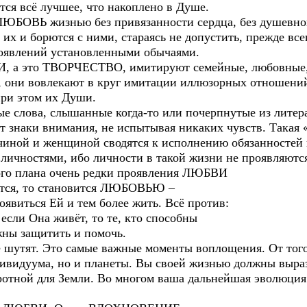
тся всё лучшее, что накоплено в Душе.
ЛЮБОВЬ жизнью без привязанности сердца, без душевног
 их и борются с ними, стараясь не допустить, прежде все
оявлений установленными обычаями.
И, а это ТВОРЧЕСТВО, имитируют семейные, любовные,
и, они вовлекают в круг имитации иллюзорных отношений
при этом их Души.
ые слова, слышанные когда-то или почерпнутые из литер
т знаки внимания, не испытывая никаких чувств. Такая 
ной и женщиной сводятся к исполнению обязанностей и
личностями, ибо личности в такой жизни не проявляютс
ого плана очень редки проявления ЛЮБВИ
тся, то становится ЛЮБОВЬЮ –
виться Ей и тем более жить. Всё против:
 если Она живёт, то те, кто способны
жны защитить и помочь.
ят. Это самые важные моменты воплощения. От того 
дивидуума, но и планеты. Вы своей жизнью должны выр
ротной для Земли. Во многом ваша дальнейшая эволюция