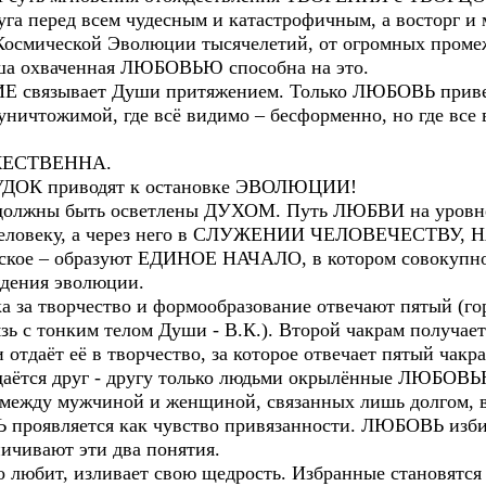
га перед всем чудесным и катастрофичным, а восторг и 
 Космической Эволюции тысячелетий, от огромных промеж
уша охваченная ЛЮБОВЬЮ способна на это.
вязывает Души притяжением. Только ЛЮБОВЬ приведё
ичтожимой, где всё видимо – бесформенно, но где все
ЖЕСТВЕННА.
ДОК приводят к остановке ЭВОЛЮЦИИ!
я должны быть осветлены ДУХОМ. Путь ЛЮБВИ на уровн
 человеку, а через него в СЛУЖЕНИИ ЧЕЛОВЕЧЕСТВУ
ское – образуют ЕДИНОЕ НАЧАЛО, в котором совокупнос
дения эволюции.
ка за творчество и формообразование отвечают пятый (го
вязь с тонким телом Души - В.К.). Второй чакрам получа
 отдаёт её в творчество, за которое отвечает пятый чакра
 даётся друг - другу только людьми окрылённые ЛЮБОВ
между мужчиной и женщиной, связанных лишь долгом, в
проявляется как чувство привязанности. ЛЮБОВЬ избира
ичивают эти два понятия.
кто любит, изливает свою щедрость. Избранные становят