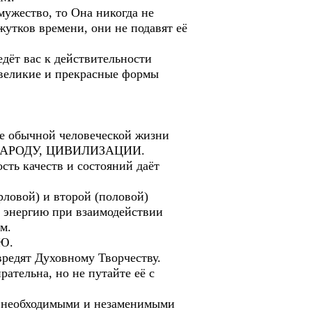
мужество, то Она никогда не
утков времени, они не подавят её
т вас к действительности
 великие и прекрасные формы
е обычной человеческой жизни
, НАРОДУ, ЦИВИЛИЗАЦИИ.
ть качеств и состояний даёт
рловой) и второй (половой)
ет энергию при взаимодействии
м.
ЬЮ.
редят Духовному Творчеству.
тельна, но не путайте её с
ся необходимыми и незаменимыми