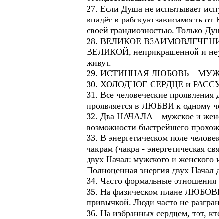
27. Если Душа не испытывает испу
впадёт в рабскую зависимость от
своей грандиозностью. Только Д
28. ВЕЛИКОЕ ВЗАИМОВЛЕЧЕНИЕ с
ВЕЛИКОЙ, неприкрашенной и неун
живут.
29. ИСТИННАЯ ЛЮБОВЬ – МУ
30. ХОЛОДНОЕ СЕРДЦЕ и РАССУ
31. Все человеческие проявлени
проявляется в ЛЮБВИ к одному
32. Два НАЧАЛА – мужское и жен
возможности быстрейшего прохож
33. В энергетическом поле челове
чакрам (чакра - энергетическая с
двух Начал: мужского и женского и
Полноценная энергия двух Начал
34. Часто формальные отношения 
35. На физическом плане ЛЮБОВЬ 
привычкой. Люди часто не разгран
36. На избранных сердцем, тот, 