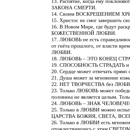
13. Распятие, когда ему поклоняют
ЗАКОНА СМЕРТИ.
14. Своим ВОСКРЕШЕНИЕМ ХРИСТ
15. Христос не смог завершить с
16. В Новом Мире, где будут рас
БОЖЕСТВЕННОЙ ЛЮБВИ.
17. ЛЮБОВЬ не есть справедливос
от гнёта прошлого, от власти вр
ЛЮБВИ.
18. ЛЮБОВЬ – ЭТО КОНЕЦ СТР
19. СПОСОБНОСТЬ СТРАДАТЬ и
20. Сердце может отвечать прямо 
21. Душа может за мгновение изж
22. НЕТ ТВОРЧЕСТВА без ЛЮБВ
23. Только ЛЮБОВЬ может победи
половина не является целым. Тол
24. ЛЮБОВЬ – ЗНАК ЧЕЛОВЕЧЕС
25. Только в ЛЮБВИ можно испыт
ЦАРСТВА БОЖИЯ, СВЕТА, В
26. Только в ЛЮБВИ есть мгновен
отождествившись с этим СВЕТО