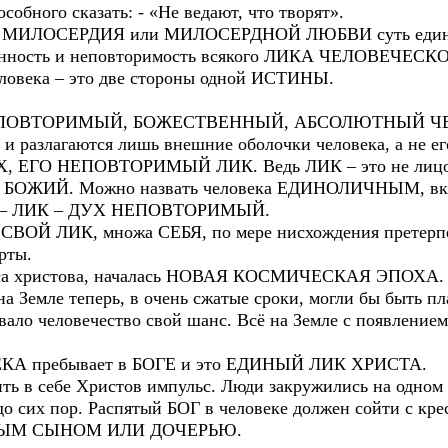
ного сказать: - «Не ведают, что творят».
О МИЛОСЕРДИЯ или МИЛОСЕРДНОЙ ЛЮБВИ суть едино.
венность и неповторимость всякого ЛИКА ЧЕЛОВЕЧЕСК
еловека – это две стороны одной ИСТИНЫ.
 НЕПОВТОРИМЫЙ, БОЖЕСТВЕННЫЙ, АБСОЛЮТНЫЙ Ч
ся и разлагаются лишь внешние оболочки человека, а
 ЕГО НЕПОВТОРИМЫЙ ЛИК. Ведь ЛИК – это не лицо
БОЖИЙ. Можно назвать человека ЕДИНОЛИЧНЫМ, вклад
 – ЛИК – ДУХ НЕПОВТОРИМЫЙ.
 СВОЙ ЛИК, множа СЕБЯ, по мере нисхождения претерпел
рты.
льса христова, началась НОВАЯ КОСМИЧЕСКАЯ ЭПОХА.
на Земле теперь, в очень сжатые сроки, могли бы быть п
вало человечество свой шанс. Всё на Земле с появление
КА пребывает в БОГЕ и это ЕДИНЫЙ ЛИК ХРИСТА.
ть в себе Христов импульс. Люди закружились на одном 
о сих пор. Распятый БОГ в человеке должен сойти с крес
ННЫМ СЫНОМ ИЛИ ДОЧЕРЬЮ.