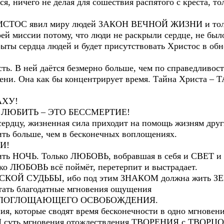
ся, ничего не делая для сошествия распятого с креста, т
ОС явил миру людей ЗАКОН ВЕЧНОЙ ЖИЗНИ и только
воей миссии потому, что люди не раскрыли сердце, не 
крыты сердца людей и будет присутствовать Христос в о
ть. В ней даётся безмерно больше, чем по справедливос
емени. Она как бы концентрирует время. Тайна Христа
АХУ!
 ЛЮБИТЬ – ЭТО БЕССМЕРТИЕ!
сердцу, жизненная сила приходит на помощь жизням други
ить больше, чем в бесконечных воплощениях.
И!
ть НОЧЬ. Только ЛЮБОВЬ, вобравшая в себя и СВЕТ и Т
ько ЛЮБОВЬ всё поймёт, перетерпит и выстрадает.
КОЙ СУДЬБЫ, ибо под этим ЗНАКОМ должна жить З
ать благодатные мгновения ощущения
СЕПОГЛОЩАЮЩЕГО ОСВОБОЖДЕНИЯ.
ия, которые сводят время бесконечности в одно мгновен
М суть мгновения отождествления ТВОРЕНИЯ с ТВОРЦ