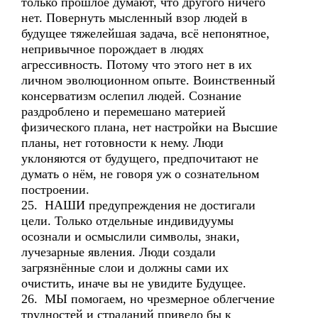
только прошлое думают, что другого ничего
нет. Повернуть мысленный взор людей в
будущее тяжелейшая задача, всё непонятное,
непривычное порождает в людях
агрессивность. Потому что этого нет в их
личном эволюционном опыте. Воинственный
консерватизм ослепил людей. Сознание
раздроблено и перемешано материей
физического плана, нет настройки на Высшие
планы, нет готовности к нему. Люди
уклоняются от будущего, предпочитают не
думать о нём, не говоря уж о сознательном
построении.
25. НАШИ предупреждения не достигали
цели. Только отдельные индивидуумы
осознали и осмыслили символы, знаки,
лучезарные явления. Люди создали
загрязнённые слои и должны сами их
очистить, иначе вы не увидите Будущее.
26. МЫ помогаем, но чрезмерное облегчение
трудностей и страданий привело бы к