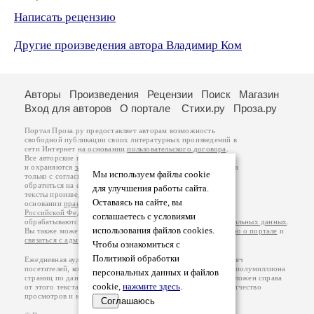
Написать рецензию
Другие произведения автора Владимир Ком
Авторы
Произведения
Рецензии
Поиск
Магазин
Вход для авторов
О портале
Стихи.ру
Проза.ру
Портал Проза.ру предоставляет авторам возможность
свободной публикации своих литературных произведений в
сети Интернет на основании
пользовательского договора
.
Все авторские права на произведения принадлежат авторам
и охраняются
законом
. Перепечатка произведений возможна
Мы используем файлы cookie
только с согласия его автора, к которому вы можете
обратиться на его авторской странице. Ответственность за
для улучшения работы сайта.
тексты произведений авторы несут самостоятельно на
Оставаясь на сайте, вы
основании
правил публикации
и
законодательства
Российской Федерации
. Данные пользователей
соглашаетесь с условиями
обрабатываются на основании
Политики обработки персональных данных
.
использования файлов cookies.
Вы также можете посмотреть более подробную
информацию о портале
и
связаться с администрацией
.
Чтобы ознакомиться с
Политикой обработки
Ежедневная аудитория портала Проза.ру – порядка 100 тысяч
посетителей, которые в общей сумме просматривают более полумиллиона
персональных данных и файлов
страниц по данным счетчика посещаемости, который расположен справа
cookie,
нажмите здесь
.
от этого текста. В каждой графе указано по две цифры: количество
просмотров и количество посетителей.
Соглашаюсь