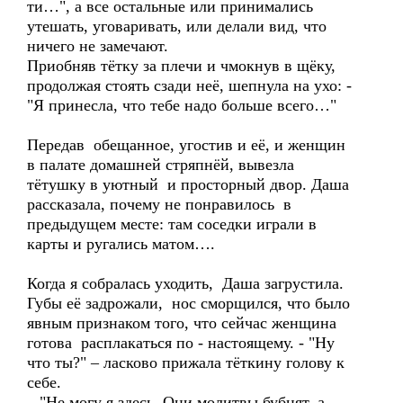
ти…", а все остальные или принимались
утешать, уговаривать, или делали вид, что
ничего не замечают.
Приобняв тётку за плечи и чмокнув в щёку,
продолжая стоять сзади неё, шепнула на ухо: -
"Я принесла, что тебе надо больше всего…"
Передав обещанное, угостив и её, и женщин
в палате домашней стряпнёй, вывезла
тётушку в уютный и просторный двор. Даша
рассказала, почему не понравилось в
предыдущем месте: там соседки играли в
карты и ругались матом….
Когда я собралась уходить, Даша загрустила.
Губы её задрожали, нос сморщился, что было
явным признаком того, что сейчас женщина
готова расплакаться по - настоящему. - "Ну
что ты?" – ласково прижала тёткину голову к
себе.
– "Не могу я здесь. Они молитвы бубнят, а