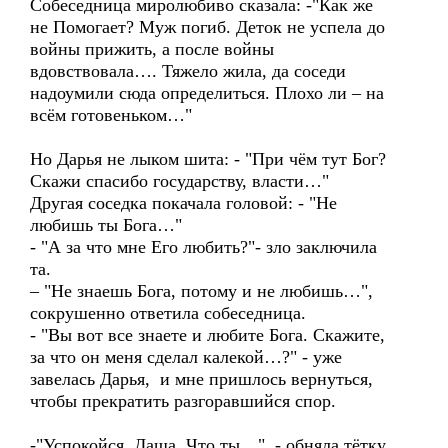
Собеседница миролюбиво сказала: -"Как же
не Помогает? Муж погиб. Деток не успела до
войны прижить, а после войны
вдовствовала…. Тяжело жила, да соседи
надоумили сюда определиться. Плохо ли – на
всём готовеньком…"
Но Дарья не лыком шита: - "При чём тут Бог?
Скажи спасибо государству, власти…"
Другая соседка покачала головой: - "Не
любишь ты Бога…"
- "А за что мне Его любить?"- зло заключила
та.
– "Не знаешь Бога, потому и не любишь…",
сокрушенно ответила собеседница.
- "Вы вот все знаете и любите Бога. Скажите,
за что он меня сделал калекой…?" - уже
завелась Дарья, и мне пришлось вернуться,
чтобы прекратить разгоравшийся спор.
-"Успокойся, Даша. Что ты…", - обняла тётку.