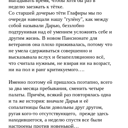
выгадывать время, чтобы хотя бы раз в
неделю заезжать к тётке.
Со старшей дочерью тёти Глафиры мы по
очереди навещали нашу "гулёну", как между
собой называли Дарью, беззлобно
подтрунивая над её умением усложнять себе и
другим жизнь. В новом Пансионате для
ветеранов она плохо приживалась, потому что
не умела сдерживаться совершенно и
высказывала вслух и безапелляционно всё,
что считала нужным, не взирая ни на возраст,
ни на пол и ранг критикуемого….
Именно поэтому ей пришлось поэтапно, всего
за два месяца пребывания, сменить четыре
палаты. Причём, всякий раз повторялась одна
и та же история: вначале Дарья и её
сопалатницы были довольны друг другом,
ругая кого-то отсутствующего, прежде здесь
находившегося, а неделю спустя все были
настроены против новенькой…