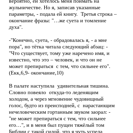
вероятно, ей хотелось меня поймать на
жульничестве. Но я, записав указанные
параметры, - подала ей книгу. Третья строка –
окончание фразы: "…же суета и томление
духа".
-"Конечно, суета, - обрадовалась я, - а мне
пора", но тётка читала следующий абзац: -
"Что существует, тому уже наречено имя, и
известно, что это – человек, и что он не
может препираться с тем, что сильнее его".
(Екк,6,9- окончание,10)
В палате наступила удивительная тишина.
Словно повеяло откуда-то леденящим
холодом, а через мгновение чудовищный
голос, будто из преисподней, с нарастающим
нечеловеческим гортанным звуком заорал: -
"не может препираться с тем, что сильнее
его…", и в меня был пущен тяжёлый том
Библии с такой силой, что я чуть успела