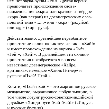
нём нет звука-буквы «ять». Другая версия
предполагает происхождения слова-
наименования «хъръ» или краткое и твёрдое
«хрр» (как всхрап) из древнегреческих слов-
понятий типа «;;;;;;» или «хе;рэ» (радуйся),
или «;;;;» (хир - рука).
Действительно, древнейшее первобытное
приветствие-оклик-окрик звучит так – «Хай!»
и имеет происхождение из окрика «Эй!»,
«Гэй!», «Хэй!». В дальнейшем эти оклики-
приветствия преобразуются во всем
известные: древнегреческое «Хайре,
критянка», немецкое «Хайль Гитлер» и
русское «Пхай! Пхай!».
Кстати, «Пхай-пхай!» - это жаргонное русское
междометие, выражающее любую эмоцию, в
том числе лозунг русско-советско-индийской
дружбы» «Хинди-руси бхай-бхай!» («Индусы
и русские братья»).