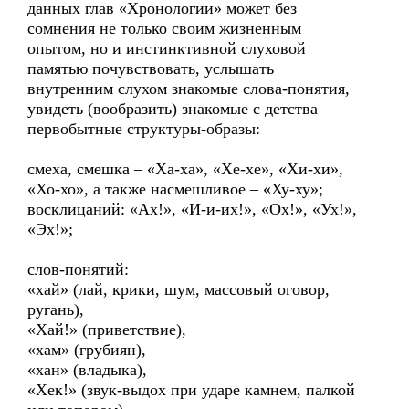
данных глав «Хронологии» может без
сомнения не только своим жизненным
опытом, но и инстинктивной слуховой
памятью почувствовать, услышать
внутренним слухом знакомые слова-понятия,
увидеть (вообразить) знакомые с детства
первобытные структуры-образы:
смеха, смешка – «Ха-ха», «Хе-хе», «Хи-хи»,
«Хо-хо», а также насмешливое – «Ху-ху»;
восклицаний: «Ах!», «И-и-их!», «Ох!», «Ух!»,
«Эх!»;
слов-понятий:
«хай» (лай, крики, шум, массовый оговор,
ругань),
«Хай!» (приветствие),
«хам» (грубиян),
«хан» (владыка),
«Хек!» (звук-выдох при ударе камнем, палкой