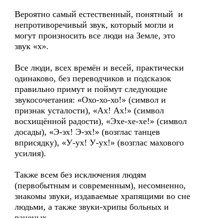
Вероятно самый естественный, понятный и
непротиворечивый звук, который могли и
могут произносить все люди на Земле, это
звук «х».
Все люди, всех времён и весей, практически
одинаково, без переводчиков и подсказок
правильно примут и поймут следующие
звукосочетания: «Охо-хо-хо!» (символ и
признак усталости), «Ах! Ах!» (символ
восхищённой радости), «Эхе-хе-хе!» (символ
досады), «Э-эх! Э-эх!» (возглас танцев
вприсядку), «У-ух! У-ух!» (возглас махового
усилия).
Также всем без исключения людям
(первобытным и современным), несомненно,
знакомы звуки, издаваемые храпящими во сне
людьми, а также звуки-хрипы больных и
раненых…