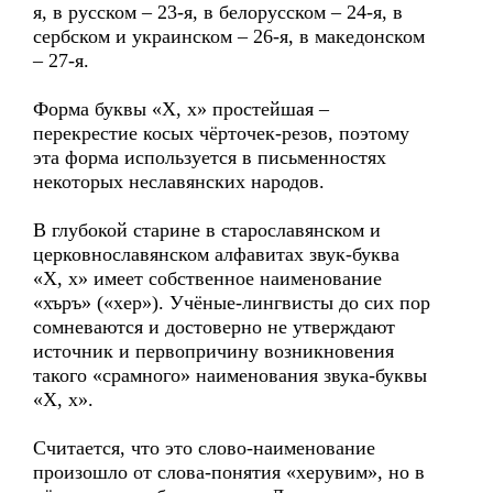
я, в русском – 23-я, в белорусском – 24-я, в
сербском и украинском – 26-я, в македонском
– 27-я.
Форма буквы «Х, х» простейшая –
перекрестие косых чёрточек-резов, поэтому
эта форма используется в письменностях
некоторых неславянских народов.
В глубокой старине в старославянском и
церковнославянском алфавитах звук-буква
«Х, х» имеет собственное наименование
«хъръ» («хер»). Учёные-лингвисты до сих пор
сомневаются и достоверно не утверждают
источник и первопричину возникновения
такого «срамного» наименования звука-буквы
«Х, х».
Считается, что это слово-наименование
произошло от слова-понятия «херувим», но в