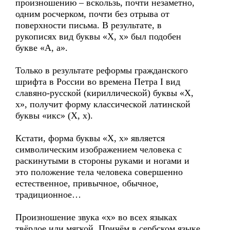
произношению – вскользь, почти незаметно,
одним росчерком, почти без отрыва от
поверхности письма. В результате, в
рукописях вид буквы «Х, х» был подобен
букве «А, а».
Только в результате реформы гражданского
шрифта в России во времена Петра I вид
славяно-русской (кириллической) буквы «Х,
х», получит форму классической латинской
буквы «икс» (Х, х).
Кстати, форма буквы «Х, х» является
символическим изображением человека с
раскинутыми в стороны руками и ногами и
это положение тела человека совершенно
естественное, привычное, обычное,
традиционное…
Произношение звука «х» во всех языках
твёрдое или мягкой. Причём в сербском языке