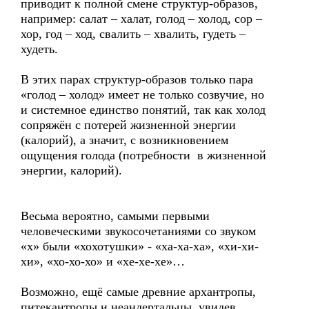
приводит к полной смене структур-образов,
например: салат – халат, голод – холод, сор –
хор, год – ход, свалить – хвалить, гудеть –
худеть.
В этих парах структур-образов только пара
«голод – холод» имеет не только созвучие, но
и системное единство понятий, так как холод
сопряжён с потерей жизненной энергии
(калорий), а значит, с возникновением
ощущения голода (потребности в жизненной
энергии, калорий).
Весьма вероятно, самыми первыми
человеческими звукосочетаниями со звуком
«х» были «хохотушки» - «ха-ха-ха», «хи-хи-
хи», «хо-хо-хо» и «хе-хе-хе»…
Возможно, ещё самые древние архантропы,
питекантропы и неандертальцы, увидев