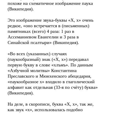
похоже на схематичное изображение паука
(Википедия).
Это изображение звука-буквы «Х, х» очень
редкое, «оно встречается в (письменных)
памятниках (всего) 4 раза: 1 раз в
Ассеманиевом Евангелии и 3 раза в
Синайской псалтыри» (Википедия).
«Во всех (указанных) случаях
(паукообразный) знак («Х, х») передавал
первую букву в слове «хлъмъ». По данным
«Азбучной молитвы» Константина
Преславского и Мюнхенского абецедария,
«паукообразное х» входило в глаголический
алфавит как отдельная (33-я по счёту) буква»
(Википедия).
На деле, в скорописи, буква «Х, х», так же,
как звук «х», использовалась подобно