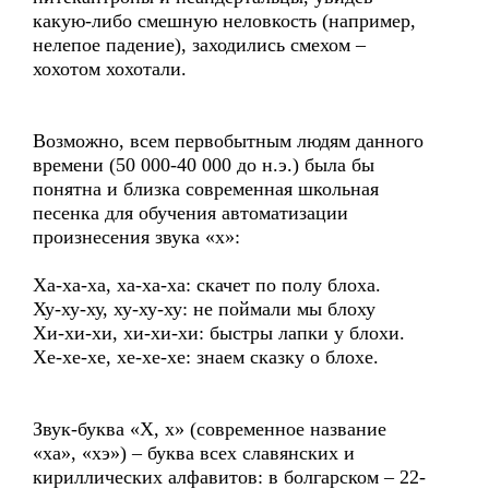
какую-либо смешную неловкость (например,
нелепое падение), заходились смехом –
хохотом хохотали.
Возможно, всем первобытным людям данного
времени (50 000-40 000 до н.э.) была бы
понятна и близка современная школьная
песенка для обучения автоматизации
произнесения звука «х»:
Ха-ха-ха, ха-ха-ха: скачет по полу блоха.
Ху-ху-ху, ху-ху-ху: не поймали мы блоху
Хи-хи-хи, хи-хи-хи: быстры лапки у блохи.
Хе-хе-хе, хе-хе-хе: знаем сказку о блохе.
Звук-буква «Х, х» (современное название
«ха», «хэ») – буква всех славянских и
кириллических алфавитов: в болгарском – 22-