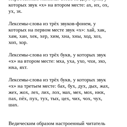
которых звук «х» на втором месте: ах, их, ох,
ух, эх.
Лексемы-слова из трёх звуков-фонем, у
которых на первом месте звук «х»: хай, хак,
хам, хан, хек, хер, хим, хна, хны, ход, хоз,
хоп, хор.
Лексемы-слова из трёх букв, у которых звук
«х» на втором месте: мха, уха, ухо, чхи, эхо,
юха, яхт.
Лексемы-слова из трёх букв, у которых звук
«х» на третьем месте: бах, бух, дух, дых, жах,
жех, жох, лех, лих, лох, мах, мех, мох, нюх,
пах, пёх, пух, тух, тых, цех, чих, чох, чух,
шах.
Ведическим образом настроенный читатель