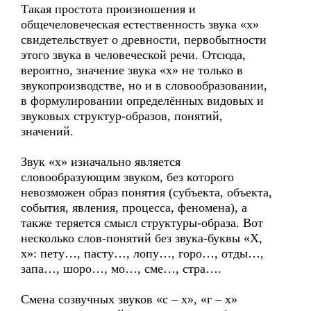
Такая простота произношения и
общечеловеческая естественность звука «х»
свидетельствует о древности, первобытности
этого звука в человеческой речи. Отсюда,
вероятно, значение звука «х» не только в
звукопроизводстве, но и в словообразовании,
в формулировании определённых видовых и
звуковых структур-образов, понятий,
значений.
Звук «х» изначально является
словообразующим звуком, без которого
невозможен образ понятия (субъекта, объекта,
события, явления, процесса, феномена), а
также теряется смысл структуры-образа. Вот
несколько слов-понятий без звука-буквы «Х,
х»: пету…, пасту…, лопу…, горо…, отды…,
запа…, шоро…, мо…, сме…, стра….
Смена созвучных звуков «с – х», «г – х»