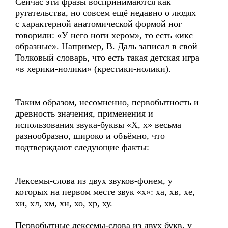
Сейчас эти фразы воспринимаются как
ругательства, но совсем ещё недавно о людях
с характерной анатомической формой ног
говорили: «У него ноги хером», то есть «икс
образные». Например, В. Даль записал в свой
Толковый словарь, что есть такая детская игра
«в херики-нолики» (крестики-нолики).
Таким образом, несомненно, первобытность и
древность значения, применения и
использования звука-буквы «Х, х» весьма
разнообразно, широко и объёмно, что
подтверждают следующие факты:
Лексемы-слова из двух звуков-фонем, у
которых на первом месте звук «х»: ха, хв, хе,
хи, хл, хм, хн, хо, хр, ху.
Первобытные лексемы-слова из двух букв, у