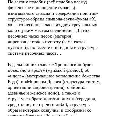
По закону подобия (всё подобно всему)
физическое воплощение (модель)
изначального смысла и содержания понятия-
структуры-образы символа-звука-буквы «Х,
х» - это песочные часы из двух треугольных
колб с узким местом соединения. В этих
песочных часах песок (материя)
«превращается» в пустоту (заменяется
пустотой), но вместе они едины в структуре-
системе песочных часов…
В дальнейших главах «Хронологии» будет
поведано о «роде» (мужской фаллос), об
«идоле» (материальное воплощение божества
Рода), о «Мировом Древе» (структура-система
ориентации мировоззрения), о «йони»
(девичье и женское лоно), а также о
структуре-образе-понятии «пуп» (середина,
средоточие, центр чего-либо), структуры-
образы которых созвучны и сообразны со
звуками-буквами «Ж, ж» и «Х, х»…