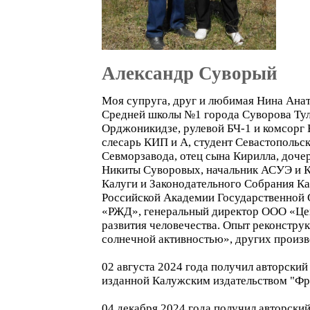
Александр Суворый
Моя супруга, друг и любимая Нина Анат
Средней школы №1 города Суворова Туль
Орджоникидзе, рулевой БЧ-1 и комсорг
слесарь КИП и А, студент Севастопольс
Севморзавода, отец сына Кирилла, доче
Никиты Суворовых, начальник АСУЭ и К
Калуги и Законодательного Собрания Ка
Российской Академии Государственной
«РЖД», генеральный директор ООО «Цен
развития человечества. Опыт реконстру
солнечной активностью», других произв
02 августа 2024 года получил авторски
изданной Калужским издательством "Фр
04 декабря 2024 года получил авторски