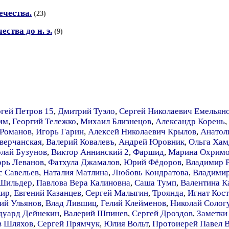
ечества.
(23)
ства до н. э.
(9)
гей Петров 15
,
Дмитрий Туэло
,
Сергей Николаевич Емельян
мм
,
Георгий Тележко
,
Михаил Близнецов
,
Александр Корень
,
 Романов
,
Игорь Гарин
,
Алексей Николаевич Крылов
,
Анатол
верчанская
,
Валерий Ковалевъ
,
Андрей Юровник
,
Ольга Хам
лай Бузунов
,
Виктор Аннинский 2
,
Фаршид
,
Марина Охримо
орь Леванов
,
Фатхула Джамалов
,
Юрий Фёдоров
,
Владимир 
с Савельев
,
Наталия Матлина
,
Любовь Кондратова
,
Владимир
 Шильдер
,
Павлова Вера Калиновна
,
Саша Тумп
,
Валентина К
кир
,
Евгений Казанцев
,
Сергей Малыгин
,
Троянда
,
Игнат Кос
й Ульянов
,
Влад Лившиц
,
Гелий Клейменов
,
Николай Солог
дуард Дейнекин
,
Валерий Шпинев
,
Сергей Дроздов
,
Заметки
в Шляхов
,
Сергей Прямчук
,
Юлия Вольт
,
Протоиерей Павел 