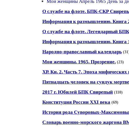
Мои женщины Апрель 1965 День за дн
О службе на флоте. БПК-СКР Свирепы
Информация к размышлению. Книга 
О службе на флоте. Легендарный БП
Информация к размышлению. Книга 1
Народно-православный календарь
(31
Мои женщины. 1965. Прозрение.
(23)
ХР. Кн. 2. Часть 7. Эпоха мифически
Пятнадцать человек на сундук мертв
2017 г. Юбилей БПК Свирепый
(110)
Конституция России XXI века
(69)
История рода Суворовых-Максимовы
Словарь военно-морского жаргона 