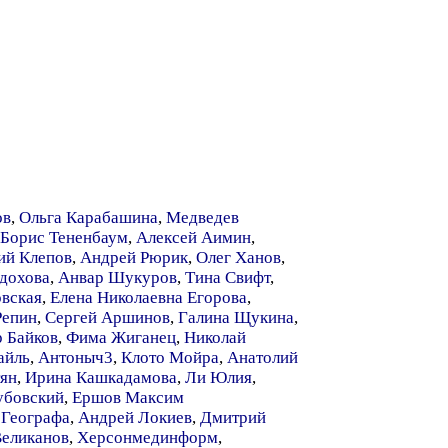
ов
,
Ольга Карабашина
,
Медведев
Борис Тененбаум
,
Алексей Аимин
,
ий Клепов
,
Андрей Рюрик
,
Олег Ханов
,
дохова
,
Анвар Шукуров
,
Тина Свифт
,
вская
,
Елена Николаевна Егорова
,
Репин
,
Сергей Аршинов
,
Галина Щукина
,
 Байков
,
Фима Жиганец
,
Николай
айль
,
Антоныч3
,
Клото Мойра
,
Анатолий
тян
,
Ирина Кашкадамова
,
Ли Юлия
,
убовский
,
Ершов Максим
 Географа
,
Андрей Локиев
,
Дмитрий
Великанов
,
Херсонмединформ
,