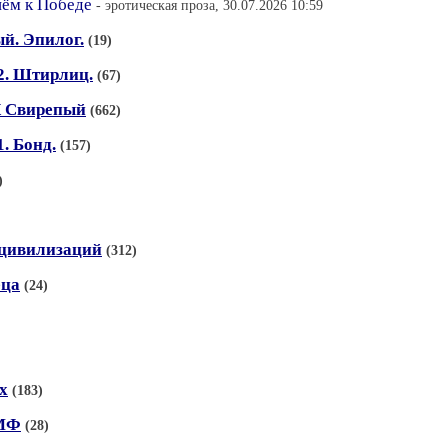
ём к Победе
- эротическая проза, 30.07.2026 10:59
й. Эпилог.
(19)
2. Штирлиц.
(67)
К Свирепый
(662)
. Бонд.
(157)
)
х цивилизаций
(312)
еца
(24)
х
(183)
ВМФ
(28)