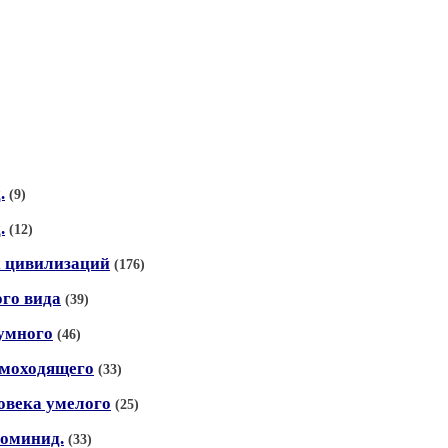
.
(9)
.
(12)
ых цивилизаций
(176)
ого вида
(39)
зумного
(46)
рямоходящего
(33)
ловека умелого
(25)
гоминид.
(33)