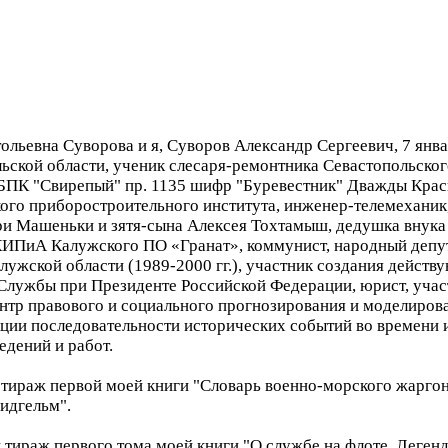
ольевна Суворова и я, Суворов Александр Сергеевич, 7 янва
ской области, ученик слесаря-ремонтника Севастопольског
 БПК "Свирепый" пр. 1135 шифр "Буревестник" Дважды Крас
кого приборостроительного института, инженер-телемеханик
ри Машеньки и зятя-сына Алексея Тохтамыш, дедушка внука
ИПиА Калужского ПО «Гранат», коммунист, народный депут
лужской области (1989-2000 гг.), участник создания дейст
 Службы при Президенте Российской Федерации, юрист, уч
тр правового и социального прогнозирования и моделирова
кции последовательности исторических событий во времени и
едений и работ.
й тираж первой моей книги "Словарь военно-морского жарг
идгельм".
й тираж первого тома моей книги "О службе на флоте. Леге