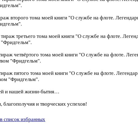
идгельм".
ираж второго тома моей книги "О службе на флоте. Легенд
идгельм".
й тираж третьего тома моей книги "О службе на флоте. Леге
 "Фридгельм".
 тираж четвёртого тома моей книги "О службе на флоте. Ле
твом "Фридгельм".
 тираж пятого тома моей книги "О службе на флоте. Легенд
вом "Фридгельм".
оей и нашей жизни-бытия…
, благополучия и творческих успехов!
в список избранных