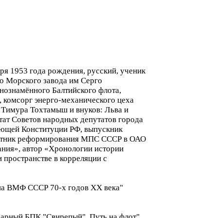
ря 1953 года рождения, русский, ученик
о Морского завода им Серго
нознамённого Балтийского флота,
, комсорг энерго-механического цеха
 Тимура Тохтамыш и внуков: Льва и
ат Советов народных депутатов города
вующей Конституции РФ, выпускник
астник реформирования МПС СССР в ОАО
ния», автор «Хронологии истории
 пространстве в корреляции с
она ВМФ СССР 70-х годов XX века"
ндарный БПК "Свирепый". Путь на флот"