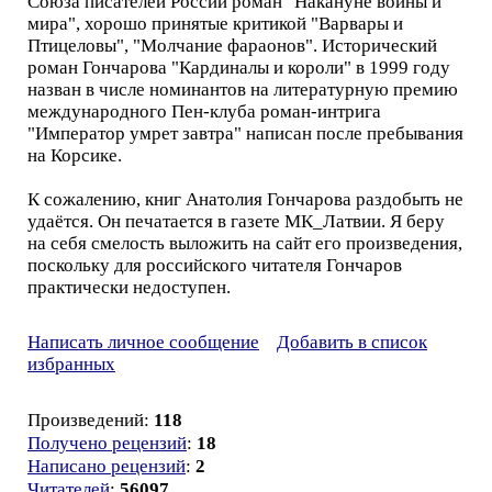
Союза писателей России роман "Накануне войны и
мира", хорошо принятые критикой "Варвары и
Птицеловы", "Молчание фараонов". Исторический
роман Гончарова "Кардиналы и короли" в 1999 году
назван в числе номинантов на литературную премию
международного Пен-клуба роман-интрига
"Император умрет завтра" написан после пребывания
на Корсике.
К сожалению, книг Анатолия Гончарова раздобыть не
удаётся. Он печатается в газете МК_Латвии. Я беру
на себя смелость выложить на сайт его произведения,
поскольку для российского читателя Гончаров
практически недоступен.
Написать личное сообщение
Добавить в список
избранных
Произведений:
118
Получено рецензий
:
18
Написано рецензий
:
2
Читателей
:
56097