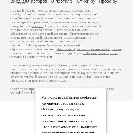
Вход для авторов
О портале
Стихи.ру
Проза.ру
Портал Проза.ру предоставляет авторам возможность
свободной публикации своих литературных произведений в
сети Интернет на основании
пользовательского договора
.
Все авторские права на произведения принадлежат авторам
и охраняются
законом
. Перепечатка произведений возможна
только с согласия его автора, к которому вы можете
обратиться на его авторской странице. Ответственность за
тексты произведений авторы несут самостоятельно на
основании
правил публикации
и
законодательства
Российской Федерации
. Данные пользователей
обрабатываются на основании
Политики обработки персональных данных
.
Вы также можете посмотреть более подробную
информацию о портале
и
связаться с администрацией
.
Ежедневная аудитория портала Проза.ру – порядка 100 тысяч
посетителей, которые в общей сумме просматривают более полумиллиона
страниц по данным счетчика посещаемости, который расположен справа
от этого текста. В каждой графе указано по две цифры: количество
просмотров и количество посетителей.
© Все права принадлежат авторам, 2000-2026. Портал работает под
эгидой
Российского союза писателей
.
18+
Мы используем файлы cookie для
улучшения работы сайта.
Оставаясь на сайте, вы
соглашаетесь с условиями
использования файлов cookies.
Чтобы ознакомиться с Политикой