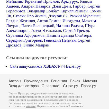
Мейдзин
,
Тереньтий Приснов
,
Арктурус
,
Равиль
Хадеев
,
Андрей Назаров
,
Дэви Дэви
,
Гарбер
,
Сергей
Герасимов
,
Владимир Болбат
,
Кирилл Райман
,
Сэмми
Ли
,
Сказки Про Жизнь
,
Джулай 82
,
Рыжий Мусёныш
,
Бездна Желания
,
Антон Ромин
,
Иногдаты
,
Максим
Лоуран
,
Павел Белорецкий
,
Наташа Радуга
,
Шура
Александров
,
Алекс Фельдман
,
Сергей Греков
,
Страница Афоризмов
,
Памяти Давида Слэйтера
,
Серафим Григорьев
,
Геннадий Нейман
,
Сергей
Дроздов
,
Зиппо Майран
Ссылки на другие ресурсы:
Сайт выпускников ХВВАУЛ-74 Взлёт.ру
Авторы
Произведения
Рецензии
Поиск
Магазин
Вход для авторов
О портале
Стихи.ру
Проза.ру
Портал Проза.ру предоставляет авторам возможность
свободной публикации своих литературных произведений в
сети Интернет на основании
пользовательского договора
.
Все авторские права на произведения принадлежат авторам
и охраняются
законом
. Перепечатка произведений возможна