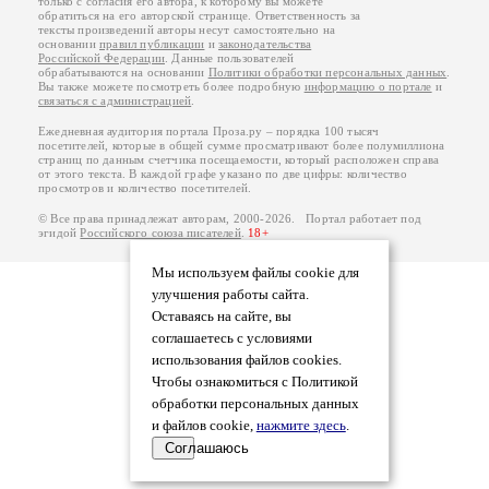
только с согласия его автора, к которому вы можете
обратиться на его авторской странице. Ответственность за
тексты произведений авторы несут самостоятельно на
основании
правил публикации
и
законодательства
Российской Федерации
. Данные пользователей
обрабатываются на основании
Политики обработки персональных данных
.
Вы также можете посмотреть более подробную
информацию о портале
и
связаться с администрацией
.
Ежедневная аудитория портала Проза.ру – порядка 100 тысяч
посетителей, которые в общей сумме просматривают более полумиллиона
страниц по данным счетчика посещаемости, который расположен справа
от этого текста. В каждой графе указано по две цифры: количество
просмотров и количество посетителей.
© Все права принадлежат авторам, 2000-2026. Портал работает под
эгидой
Российского союза писателей
.
18+
Мы используем файлы cookie для
улучшения работы сайта.
Оставаясь на сайте, вы
соглашаетесь с условиями
использования файлов cookies.
Чтобы ознакомиться с Политикой
обработки персональных данных
и файлов cookie,
нажмите здесь
.
Соглашаюсь