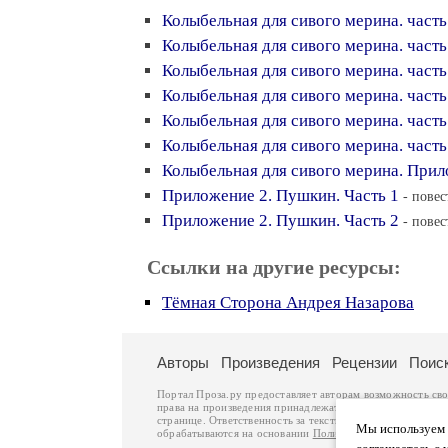
Колыбельная для сивого мерина. часть
Колыбельная для сивого мерина. часть
Колыбельная для сивого мерина. часть
Колыбельная для сивого мерина. часть
Колыбельная для сивого мерина. часть
Колыбельная для сивого мерина. часть
Колыбельная для сивого мерина. Прил
Приложение 2. Пушкин. Часть 1
- повес
Приложение 2. Пушкин. Часть 2
- повес
Ссылки на другие ресурсы:
Тёмная Сторона Андрея Назарова
Авторы
Произведения
Рецензии
Поис
Портал Проза.ру предоставляет авторам возможность св
права на произведения принадлежат авторам и охраняют
странице. Ответственность за тексты произведений авто
Мы используем ф
обрабатываются на основании
Политики обработки перс