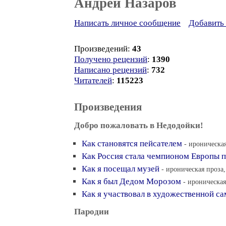
Андрей Назаров
Написать личное сообщение
Добавить 
Произведений:
43
Получено рецензий
:
1390
Написано рецензий
:
732
Читателей
:
115223
Произведения
Добро пожаловать в Недодойки!
Как становятся пейсателем
- ироническая
Как Россия стала чемпионом Европы 
Как я посещал музей
- ироническая проза,
Как я был Дедом Морозом
- ироническая
Как я участвовал в художественной с
Пародии