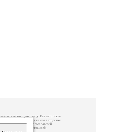
льзовательского договора
. Все авторские
у вы можете обратиться на его авторской
й Федерации
. Данные пользователей
е
и
связаться с администрацией
.