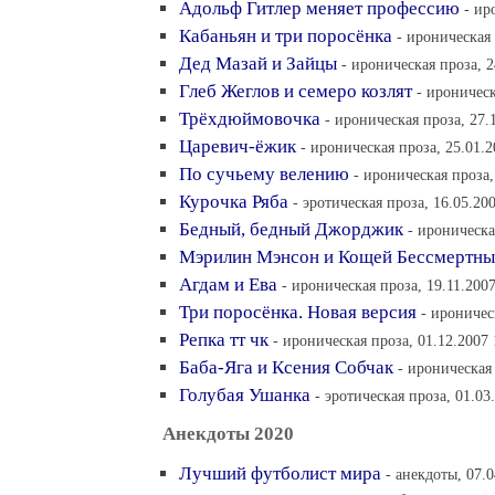
Адольф Гитлер меняет профессию
- ир
Кабаньян и три поросёнка
- ироническая 
Дед Мазай и Зайцы
- ироническая проза, 2
Глеб Жеглов и семеро козлят
- ироническ
Трёхдюймовочка
- ироническая проза, 27.
Царевич-ёжик
- ироническая проза, 25.01.2
По сучьему велению
- ироническая проза,
Курочка Ряба
- эротическая проза, 16.05.20
Бедный, бедный Джорджик
- ироническа
Мэрилин Мэнсон и Кощей Бессмертн
Агдам и Ева
- ироническая проза, 19.11.2007
Три поросёнка. Новая версия
- ироничес
Репка тт чк
- ироническая проза, 01.12.2007 
Баба-Яга и Ксения Собчак
- ироническая 
Голубая Ушанка
- эротическая проза, 01.03
Анекдоты 2020
Лучший футболист мира
- анекдоты, 07.0