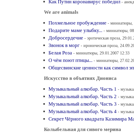
Как Путин коронавирус победил
- анек
We are animals
Похмельное пробуждение
- миниатюры, 
Подарите маме улыбку...
- миниатюры, 08
Добросердечие
- эротическая проза, 29.01.
Звонок в морг
- ироническая проза, 24.09.2
Белая Роза
- миниатюры, 29.01.2007 12:33
О чём поют птицы...
- миниатюры, 27.02.2
Общесвинские ценности как символ э
Искусство в объятиях Диониса
Музыкальный алкобар. Часть 1
- музыка
Музыкальный алкобар. Часть 2
- музыка
Музыкальный алкобар. Часть 3
- музыка
Музыкальный алкобар. Часть 4
- музыка
Секрет Чёрного квадрата Казимира М
Колыбельная для сивого мерина