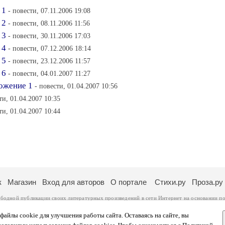
 1
- повести, 07.11.2006 19:08
 2
- повести, 08.11.2006 11:56
 3
- повести, 30.11.2006 17:03
 4
- повести, 07.12.2006 18:14
 5
- повести, 23.12.2006 11:57
 6
- повести, 04.01.2007 11:27
ожение 1
- повести, 01.04.2007 10:56
ти, 01.04.2007 10:35
ти, 01.04.2007 10:44
к
Магазин
Вход для авторов
О портале
Стихи.ру
Проза.ру
ободной публикации своих литературных произведений в сети Интернет на основании
по
ся
законом
. Перепечатка произведений возможна только с согласия его автора, к котором
ры несут самостоятельно на основании
правил публикации
и
законодательства Российско
айлы cookie для улучшения работы сайта. Оставаясь на сайте, вы
ональных данных
. Вы также можете посмотреть более подробную
информацию о портал