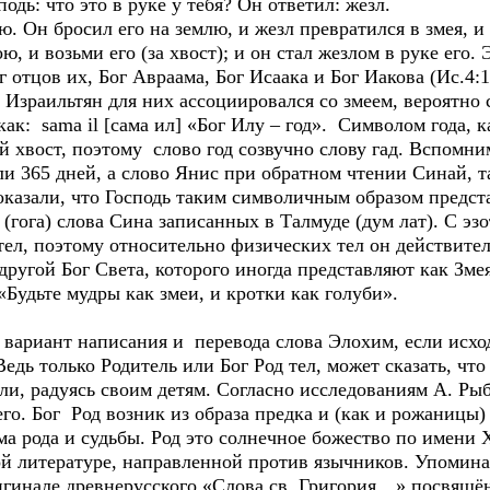
подь: что это в руке у тебя? Он ответил: жезл.
ю. Он бросил его на землю, и жезл превратился в змея, и
, и возьми его (за хвост); и он стал жезлом в руке его. 
ог отцов их, Бог Авраама, Бог Исаака и Бог Иакова (Ис.4:1
г Израильтян для них ассоциировался со змеем, вероятно 
как: sama il [сама ил] «Бог Илу – год». Символом года, к
 хвост, поэтому слово год созвучно слову гад. Вспомни
и 365 дней, а слово Янис при обратном чтении Синай, та
казали, что Господь таким символичным образом предста
т (гога) слова Сина записанных в Талмуде (дум лат). С эз
л, поэтому относительно физических тел он действитель
другой Бог Света, которого иногда представляют как Зм
Будьте мудры как змеи, и кротки как голуби».
вариант написания и перевода слова Элохим, если исход
Ведь только Родитель или Бог Род тел, может сказать, что
ели, радуясь своим детям. Согласно исследованиям А. Ры
щего. Бог Род возник из образа предка и (как и рожаницы
а рода и судьбы. Род это солнечное божество по имени 
й литературе, направленной против язычников. Упоминае
ригинале древнерусского «Слова св. Григория…» посвящ