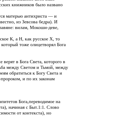
усских книжников было названо
тся матерью антихриста — и
естно, из Зевсова бедра). И
лавяне: вилам, Мокоши-деве,
кое К, а Н, как русское Х, то
, который тоже олицетворял Бога
е верят в Бога Света, которого в
ьба между Светом и Тьмой, между
еям обратиться к Богу Света и
-пророком, и по их законам
эпитетов Бога,переводимое на
а), начиная с Быт.1:1. Слово
имости от контекста), но