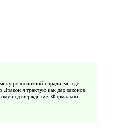
 смену религиозной парадигмы где
о Дракон я трактую как дар законов
е тому подтверждение. Формально