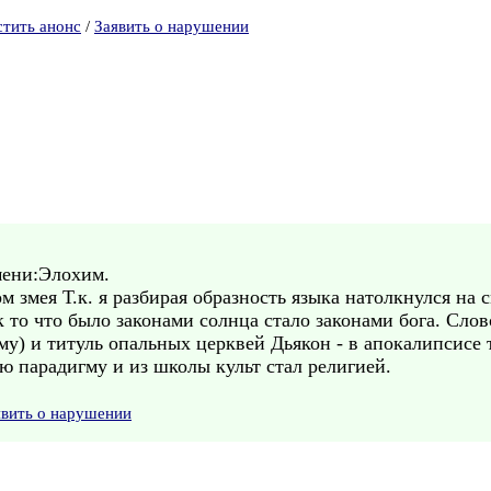
стить анонс
/
Заявить о нарушении
мени:Элохим.
м змея Т.к. я разбирая образность языка натолкнулся на
к то что было законами солнца стало законами бога. Слов
ему) и титуль опальных церквей Дьякон - в апокалипсис
ю парадигму и из школы культ стал религией.
явить о нарушении