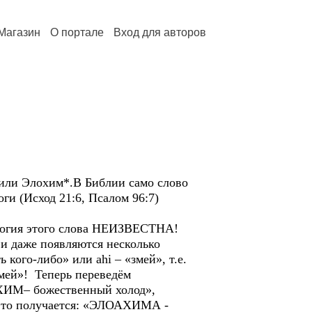
Магазин
О портале
Вход для авторов
 или Элохим*.В Библии само слово
ги (Исход 21:6, Псалом 96:7)
ология этого слова НЕИЗВЕСТНА!
о и даже появляются несколько
 кого-либо» или ahi – «змей», т.е.
мей»! Теперь переведём
ЛОХИМ– божественный холод»,
, то получается: «ЭЛОАХИМА -