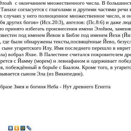
Элоаh с окончанием множественного числа. В большинств
 Танахе согласуется с глаголами и другими частями речи 
х случаях у него полноценное множественное число, и о
ебя других богов» (Исх.20:3), ангелов: (Пс.8:6) и даже 
но принято избегать произнесения имени Элоhим, заменя
естен под именем Йевои в Библе под именем Йехи (Йих
ут, где были обнаружены тексты,посвящённые Йево, безу
, сыне угаритского Илу. Имя последнего перешло в иврит
ла) вобрал Яхве. В Палестине считался покровителем др
рется с Йамму (морем) и левиафаном и одерживает побед
я, побеждённый в борьбе с Баалом. Кроме того, в угари
зывается сыном Эла (из Википедии).
бразе Змея и богиня Неба - Нут древнего Египта
4