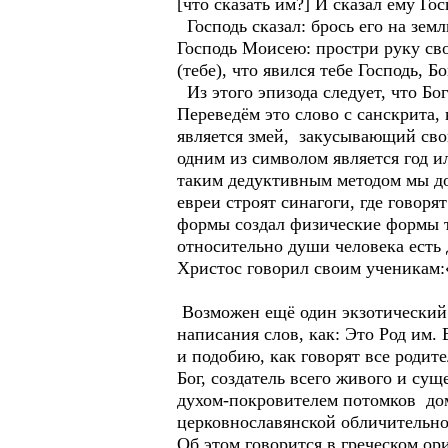
[что сказать им?] И сказал ему Гос
Господь сказал: брось его на земл
Господь Моисею: простри руку свою
(тебе), что явился тебе Господь, Б
Из этого эпизода следует, что Бо
Переведём это слово с санскрита, 
является змей, закусывающий свой
одним из символом является год ил
таким дедуктивным методом мы до
евреи строят синагоги, где говоря
формы создал физические формы те
относительно души человека есть 
Христос говорил своим ученикам:«
Возможен ещё один экзотический 
написания слов, как: Это Род им. 
и подобию, как говорят все родит
Бог, создатель всего живого и су
духом-покровителем потомков дом
церковнославянской обличительно
Об этом говорится в греческом о