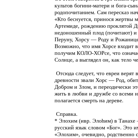
культов богини-матери и бога-сы
родопочитанием. Сам пересказ нач
«Кто беснуется, принося жертвы 
Артемиде, рождению проклятой Дио
недоношенный плод (почитают) и 
Перуну, Хорсу — Роду и Рожаниц
Возможно, что имя Хорсе входит в 
получим КОЛО-ХОРсе, что означает
Солнце, а выглядел он, как тело 
Отсюда следует, что евреи верят в
древности звали Хорс — Род, оби
Добром и Злом, и переодически эт
жить в любви и дружбе со всеми н
полагается смерть на дереве.
Справка.
* Элохим (ивр. Элоhим) в Танахе 
русский язык словом «Бог». Это им
«Элохим», очевидно, родственно с