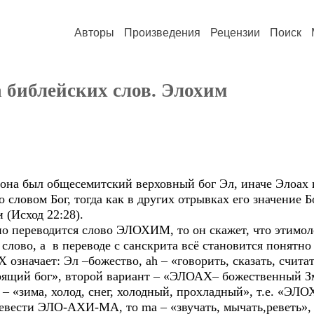
Авторы
Произведения
Рецензии
Поиск
 библейских слов. Элохим
она был общесемитский верховный бог Эл, иначе Элоах
словом Бог, тогда как в других отрывках его значение Бо
 (Исход 22:28).
но переводится слово ЭЛОХИМ, то он скажет, что этим
 слово, а в переводе с санскрита всё становится понятн
значает: Эл –божество, ah – «говорить, сказать, считать
рящий бог», второй вариант – «ЭЛОАХ– божественный З
– «зима, холод, снег, холодный, прохладный», т.е. «Э
ревести ЭЛО-АХИ-МА, то ma – «звучать, мычать,реветь»