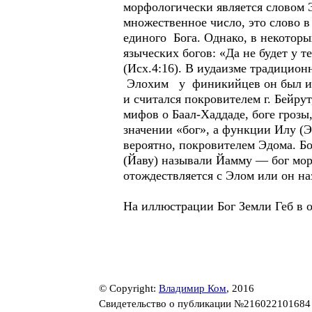
морфологически является словом 
множественное число, это слово в
единого Бога. Однако, в некоторы
языческих богов: «Да не будет у т
(Исх.4:16). В иудаизме традицион
Элохим у финикийцев он был изв
и считался покровителем г. Бейр
мифов о Баал-Хаддаде, боге грозы
значении «бог», а функции Илу (Э
вероятно, покровителем Эдома. Бо
(Йаву) называли Йамму — бог мор
отождествляется с Элом или он на
На иллюстрации Бог Земли Геб в о
© Copyright:
Владимир Ком
, 2016
Свидетельство о публикации №21602210168