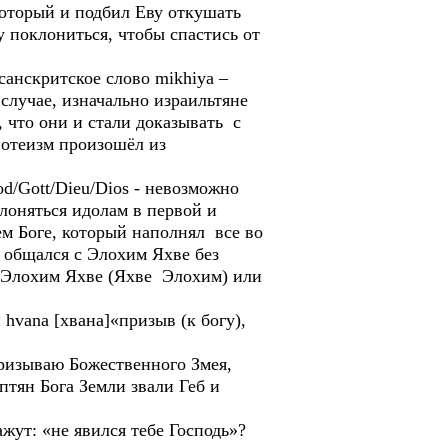
оторый и подбил Еву откушать
 поклониться, чтобы спастись от
анскритское слово mikhiya –
случае, изначально израильтяне
 что они и стали доказывать с
нотеизм произошёл из
d/Gott/Dieu/Dios - невозможно
лоняться идолам в первой и
м Боге, который наполнял все во
о общался с Элохим Яхве без
т Элохим Яхве (Яхве Элохим) или
 hvana [хвана]«призыв (к богу),
Призываю Божественного Змея,
птян Бога Земли звали Геб и
жут: «не явился тебе Господь»?