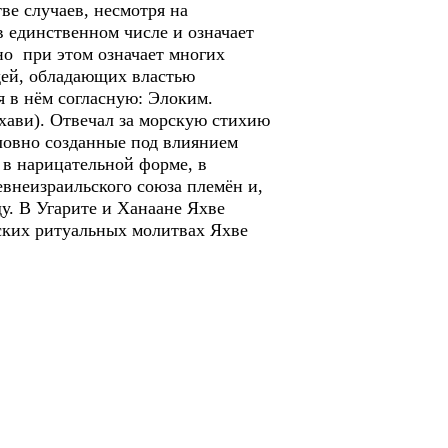
е случаев, несмотря на
в единственном числе и означает
но при этом означает многих
людей, обладающих властью
я в нём согласную: Элоким.
ави). Отвечал за морскую стихию
словно созданные под влиянием
 в нарицательной форме, в
евнеизраильского союза племён и,
у. В Угарите и Ханаане Яхве
тских ритуальных молитвах Яхве