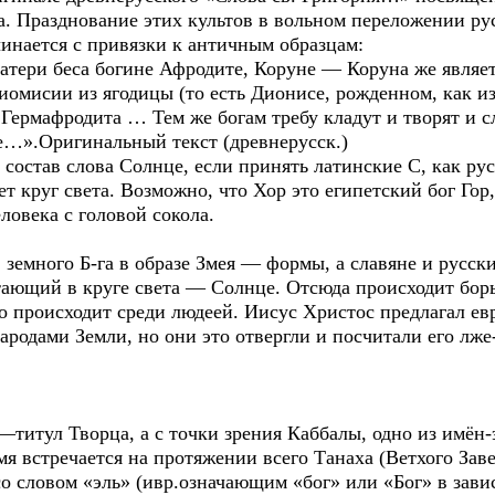
на. Празднование этих культов в вольном переложении р
инается с привязки к античным образцам:
матери беса богине Афродите, Коруне — Коруна же являе
мисии из ягодицы (то есть Дионисе, рожденном, как изв
Гермафродита … Тем же богам требу кладут и творят и с
е…».Оригинальный текст (древнерусск.)
состав слова Солнце, если принять латинские С, как русс
 круг света. Возможно, что Хор это египетский бог Гор
человека с головой сокола.
 земного Б-га в образе Змея — формы, а славяне и русски
тающий в круге света — Солнце. Отсюда происходит бор
о происходит среди людеей. Иисус Христос предлагал евр
ародами Земли, но они это отвергли и посчитали его лже
—титул Творца, а с точки зрения Каббалы, одно из имён-
я встречается на протяжении всего Танаха (Ветхого Завет
о словом «эль» (ивр.означающим «бог» или «Бог» в завис