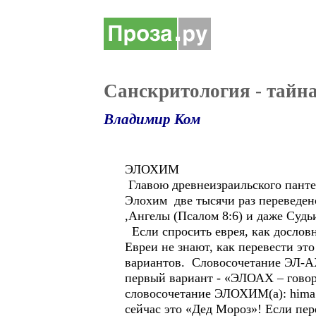
Санскритология - тайна
Владимир Ком
ЭЛОХИМ
Главою древнеизраильского панте
Элохим две тысячи раз переведено 
,Ангелы (Псалом 8:6) и даже Судьи
Если спросить еврея, как дослов
Евреи не знают, как перевести это
вариантов. Словосочетание ЭЛ-АХ о
первый вариант - «ЭЛОАХ – гово
словосочетание ЭЛОХИМ(а): hima 
сейчас это «Дед Мороз»! Если пе