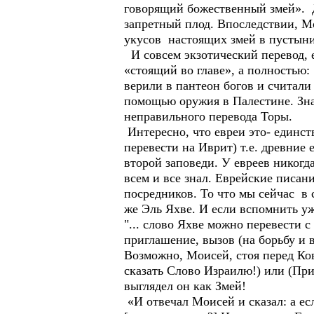
говорящий божественный змей». Д
запретный плод. Впоследствии, Мо
укусов настоящих змей в пустыни
И совсем экзотический перевод, 
«стоящий во главе», а полностью:
верили в пантеон богов и считал
помощью оружия в Палестине. Зна
неправильного перевода Торы.
Интересно, что евреи это- единст
перевести на Иврит) т.е. древние
второй заповеди. У евреев никог
всем и все знал. Еврейские писан
посредников. То что мы сейчас в 
же Эль Яхве. И если вспомнить у
"... слово Яхве можно перевести с
приглашение, вызов (на борьбу и в 
Возможно, Моисей, стоя перед Ко
сказать Слово Израилю!) или (При
выглядел он как Змей!
«И отвечал Моисей и сказал: а ес