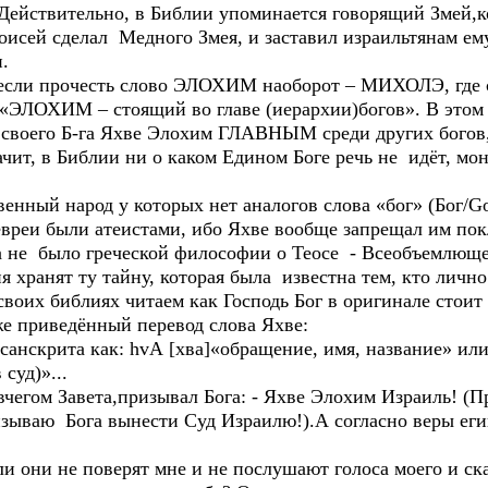
ействительно, в Библии упоминается говорящий Змей,к
исей сделал Медного Змея, и заставил израильтянам ему
.
если прочесть слово ЭЛОХИМ наоборот – МИХОЛЭ, где с
 «ЭЛОХИМ – стоящий во главе (иерархии)богов». В этом 
и своего Б-га Яхве Элохим ГЛАВНЫМ среди других богов,
чит, в Библии ни о каком Едином Боге речь не идёт, мо
венный народ у которых нет аналогов слова «бог» (Бог/Go
 евреи были атеистами, ибо Яхве вообще запрещал им пок
да не было греческой философии о Теосе - Всеобъемлюще
ия хранят ту тайну, которая была известна тем, кто личн
своих библиях читаем как Господь Бог в оригинале стои
же приведённый перевод слова Яхве:
 санскрита как: hvА [хва]«обращение, имя, название» или
суд)»...
вчегом Завета,призывал Бога: - Яхве Элохим Израиль! (
зываю Бога вынести Суд Израилю!).А согласно веры еги
ли они не поверят мне и не послушают голоса моего и ска