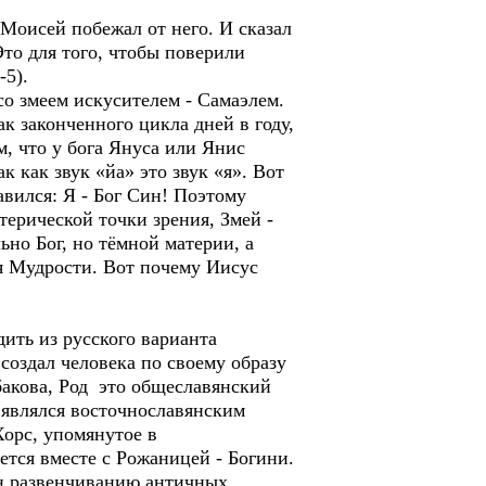
 Моисей побежал от него. И сказал
Это для того, чтобы поверили
-5).
со змеем искусителем - Самаэлем.
ак законченного цикла дней в году,
м, что у бога Януса или Янис
к как звук «йа» это звук «я». Вот
вился: Я - Бог Син! Поэтому
отерической точки зрения, Змей -
но Бог, но тёмной материи, а
ея Мудрости. Вот почему Иисус
ить из русского варианта
 создал человека по своему образу
бакова, Род это общеславянский
) являлся восточнославянским
Хорс, упомянутое в
тся вместе с Рожаницей - Богини.
ён развенчиванию античных