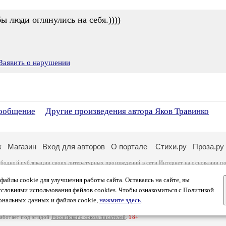
ы люди оглянулись на себя.))))
Заявить о нарушении
сообщение
Другие произведения автора Яков Травинко
к
Магазин
Вход для авторов
О портале
Стихи.ру
Проза.ру
ободной публикации своих литературных произведений в сети Интернет на основании
по
ся
законом
. Перепечатка произведений возможна только с согласия его автора, к котором
ры несут самостоятельно на основании
правил публикации
и
законодательства Российско
айлы cookie для улучшения работы сайта. Оставаясь на сайте, вы
ональных данных
. Вы также можете посмотреть более подробную
информацию о портал
условиями использования файлов cookies. Чтобы ознакомиться с Политикой
тысяч посетителей, которые в общей сумме просматривают более полумиллиона страниц 
ональных данных и файлов cookie,
нажмите здесь
.
афе указано по две цифры: количество просмотров и количество посетителей.
работает под эгидой
Российского союза писателей
.
18+