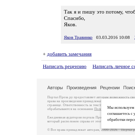
Так я и пишу это потому, чтоб
Спасибо,
Яков.
Яков Травинко
03.03.2016 10:08
+
добавить замечания
Написать рецензию
Написать личное 
Авторы
Произведения
Рецензии
Поис
Портал Проза.ру предоставляет авторам возможность св
права на произведения принадлежат авторам и охраняют
странице. Ответственность за тексты произведений авто
Мы используем ф
обрабатываются на основании
Политики обработки перс
соглашаетесь с 
Ежедневная аудитория портала Проза.ру – порядка 100 
обработки перс
который расположен справа от этого текста. В каждой гр
© Все права принадлежат авторам, 2000-2026. Портал 