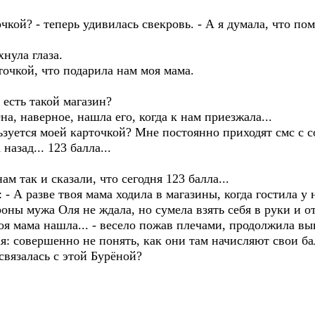
й? - теперь удивилась свекровь. - А я думала, что по
ула глаза.
кой, что подарила нам моя мама.
сть такой магазин?
 наверное, нашла его, когда к нам приезжала...
уется моей карточкой? Мне постоянно приходят смс с 
назад... 123 балла...
так и сказали, что сегодня 123 балла...
 - А разве твоя мама ходила в магазины, когда гостила у 
 мужа Оля не ждала, но сумела взять себя в руки и от
ама нашла... - весело пожав плечами, продолжила выним
я: совершенно не понять, как они там начисляют свои ба
е, связалась с этой Бурёной?