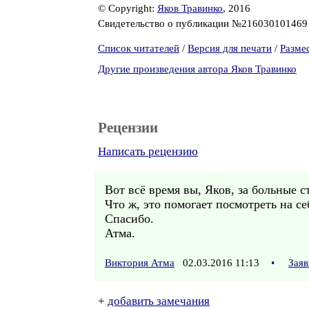
© Copyright:
Яков Травинко
, 2016
Свидетельство о публикации №21603010146
Список читателей
/
Версия для печати
/
Разме
Другие произведения автора Яков Травинко
Рецензии
Написать рецензию
Вот всё время вы, Яков, за больные с
Что ж, это помогает посмотреть на се
Спасибо.
Атма.
Виктория Атма
02.03.2016 11:13
•
Заяв
+
добавить замечания