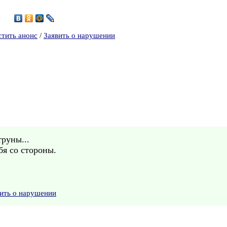
9
стить анонс
/
Заявить о нарушении
труны...
бя со стороны.
ить о нарушении