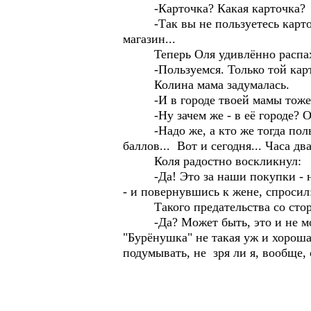
-Карточка? Какая карточка?
-Так вы не пользуетесь карточко
магазин...
Теперь Оля удивлённо распахн
-Пользуемся. Только той карточ
Колина мама задумалась.
-И в городе твоей мамы тоже е
-Ну зачем же - в её городе? Она,
-Надо же, а кто же тогда польз
баллов... Вот и сегодня... Часа два 
Коля радостно воскликнул:
-Да! Это за наши покупки - нам 
- и повернувшись к жене, спросил:
Такого предательства со стороны
-Да? Может быть, это и не моя м
"Бурёнушка" не такая уж и хороша
подумывать, не зря ли я, вообщ