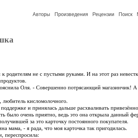
Авторы
Произведения
Рецензии
Поиск
шка
одителям не с пустыми руками. И на этот раз невестка
продуктов.
снила Оля. - Совершенно потрясающий магазинчик! А к
 любитель кисломолочного.
держке и принялась дальше расхваливать привезённо
ыло очень приятно, ведь это она открыла данный фер
получившей за это карточку постоянного покупателя.
мама, - я рада, что моя карточка так пригодилась.
 переспросила: