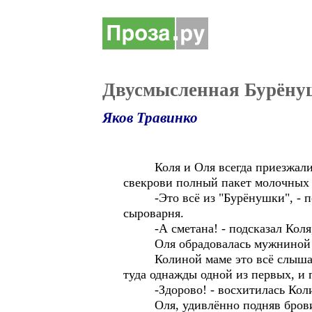
Двусмысленная Бурёну
Яков Травинко
Коля и Оля всегда приезжали к р
свекрови полный пакет молочных 
-Это всё из "Бурёнушки", - поя
сыроварня.
-А сметана! - подсказал Коля,
Оля обрадовалась мужниной под
Колиной маме это всё слышать б
туда однажды одной из первых, и 
-Здорово! - восхитилась Колина 
Оля, удивлённо подняв брови,