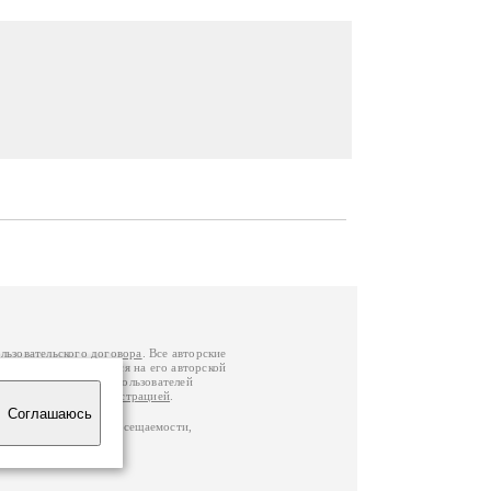
льзовательского договора
. Все авторские
у вы можете обратиться на его авторской
й Федерации
. Данные пользователей
е
и
связаться с администрацией
.
Соглашаюсь
по данным счетчика посещаемости,