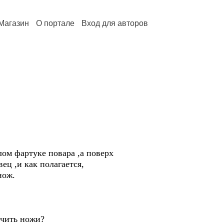
Магазин
О портале
Вход для авторов
лом фартуке повара ,а поверх
ец ,и как полагается,
нож.
очить ножи?