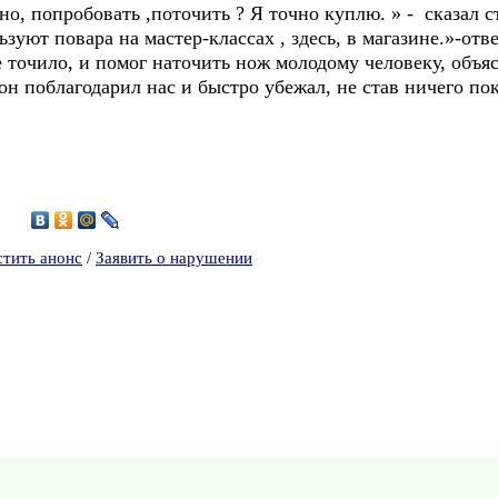
но, попробовать ,поточить ? Я точно куплю. » - сказал 
ьзуют повара на мастер-классах , здесь, в магазине.»-от
 точило, и помог наточить нож молодому человеку, объяс
он поблагодарил нас и быстро убежал, не став ничего по
7
стить анонс
/
Заявить о нарушении