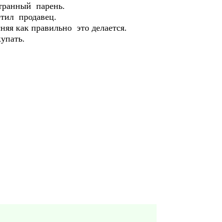
странный парень.
ветил продавец.
няя как правильно это делается.
купать.