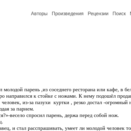
Авторы
Произведения
Рецензии
Поиск
.
л молодой парень ,из соседнего ресторана или кафе, в бе
ро направился к стойке с ножами. К нему подошёл продав
человек, из-за пазухи куртки , резко достал -огромный 
дая за парнем.
я?»-весело спросил парень, держа перед собой нож.
ц.
авец, и стал расспрашивать, умеет ли молодой человек т