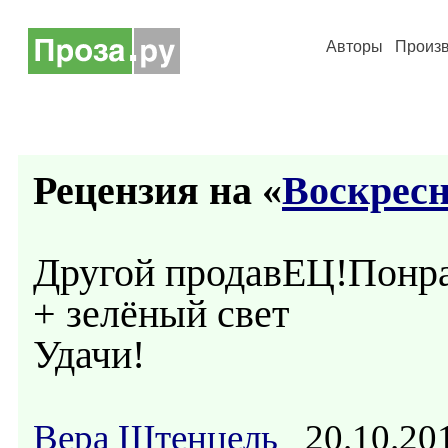
Авторы
Произ
Рецензия на «
Воскрес
Другой продавЕЦ!Понра
+ зелёный свет
Удачи!
Вера Штенцель
20.10.20