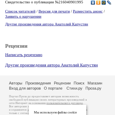
Свидетельство о публикации №216040901995
Список читателей
/
Версия для печати
/
Разместить анонс
/
Заявить о нарушении
Другие произведения автора Анатолий Капустян
Рецензии
Написать рецензию
Другие произведения автора Анатолий Капустян
Авторы
Произведения
Рецензии
Поиск
Магазин
Вход для авторов
О портале
Стихи.ру
Проза.ру
Портал Проза.ру предоставляет авторам возможность
свободной публикации своих литературных произведений в
сети Интернет на основании
пользовательского договора
.
Все авторские права на произведения принадлежат авторам
и охраняются
законом
. Перепечатка произведений возможна
Мы используем файлы cookie
только с согласия его автора, к которому вы можете