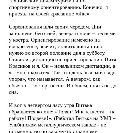
техническим видам туризма и по
спортивному ориентированию. Конечно, я
приехал на своей красавице «Яве».
Соревнования шли своим чередом. Дни
заполнены беготней, вечера и ночи – песнями
у костра. Ориентирование намечено на
воскресенье, значит, ставить дистанцию
нужно во второй половине дня в субботу.
Ставили дистанцию по ориентированию Витя
Красиков и я. Он – начальником дистанции, а
я – «на подхвате». Так что день был занят «до
упора», что называется. А вечером, как
обычно, - костер, песни. В общем, опять не до
сна.
И вот в четвертом часу утра Витька
обращается ко мне: «Толян! Мне к шести – на
работу! Подвези!». (Работал Витька на УМЗ –
Ульбинском металлургическом заводе - не
посменно, но по какому-то странному