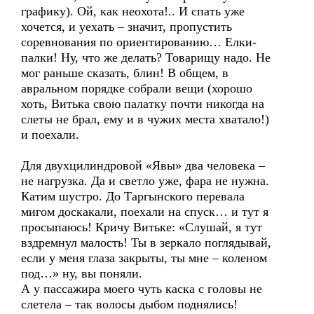
графику). Ой, как неохота!.. И спать уже
хочется, и уехать – значит, пропустить
соревнования по ориентированию… Елки-
палки! Ну, что же делать? Товарищу надо. Не
мог раньше сказать, блин! В общем, в
авральном порядке собрали вещи (хорошо
хоть, Витька свою палатку почти никогда на
слеты не брал, ему и в чужих места хватало!)
и поехали.
Для двухцилиндровой «Явы» два человека –
не нагрузка. Да и светло уже, фара не нужна.
Катим шустро. До Таргынского перевала
мигом доскакали, поехали на спуск… и тут я
просыпаюсь! Кричу Витьке: «Слушай, я тут
вздремнул малость! Ты в зеркало поглядывай,
если у меня глаза закрыты, ты мне – коленом
под…» ну, вы поняли.
А у пассажира моего чуть каска с головы не
слетела – так волосы дыбом поднялись!