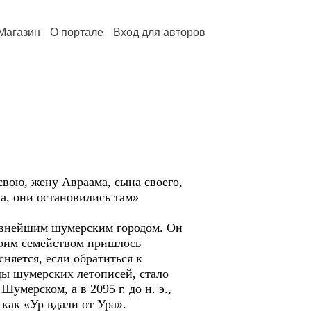
Магазин
О портале
Вход для авторов
 свою, жену Авраама, сына своего,
а, они остановились там»
ревнейшим шумерским городом. Он
воим семейством пришлось
сняется, если обратиться к
ды шумерских летописей, стало
мерском, а в 2095 г. до н. э.,
 как «Ур вдали от Ура».