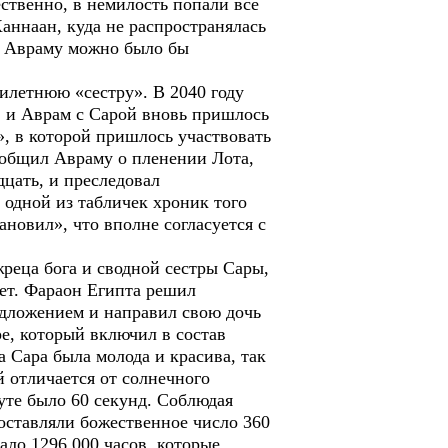
ственно, в немилость попали все
аннаан, куда не распространялась
 и Авраму можно было бы
илетнюю «сестру». В 2040 году
 и Аврам с Сарой вновь пришлось
», в которой пришлось участвовать
сообщил Авраму о пленении Лота,
дцать, и преследовал
 одной из табличек хроник того
ановил», что вполне согласуется с
реца бога и сводной сестры Сары,
ет. Фараон Египта решил
едложением и направил свою дочь
е, который включил в состав
 Сара была молода и красива, так
й отличается от солнечного
уте было 60 секунд. Соблюдая
составляли божественное число 360
гало 1296 000 часов, которые