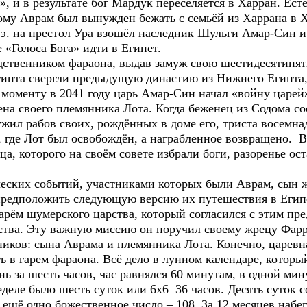
 и в результате бог Мардук переселяется в Харран. Есте
ому Аврам был вынужден бежать с семьёй из Харрана в Х
н. э. на престол Ура взошёл наследник Шульги Амар-Син
 «Голоса Бога» идти в Египет.
одственником фараона, выдав замуж свою шестидесятипят
гипта свергли предыдущую династию из Нижнего Египта,
 моменту в 2041 году царь Амар-Син начал «войну царей
ена своего племянника Лота. Когда беженец из Содома 
ужил рабов своих, рождённых в доме его, триста восемна
, где Лот был освобождён, а награбленное возвращено. В
а, которого на своём совете избрали боги, разоренье ост
еских событий, участниками которых были Аврам, сын ж
предположить следующую версию их путешествия в Егип
рём шумерского царства, который согласился с этим пр
ства. Эту важную миссию он поручил своему жрецу Фарр
ников: сына Аврама и племянника Лота. Конечно, царевна
ть в гарем фараона. Всё дело в лунном календаре, которы
 за шесть часов, час равнялся 60 минутам, в одной мин
деле было шесть суток или 6х6=36 часов. Десять суток 
, ещё одно божественное число – 108. За 12 месяцев набе