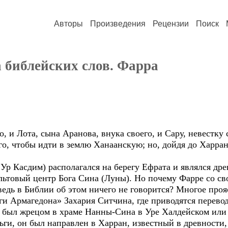
Авторы
Произведения
Рецензии
Поиск
 библейских слов. Фарра
, и Лота, сына Аранова, внука своего, и Сару, невестку
о, чтобы идти в землю Ханаанскую; но, дойдя до Харран
 Ур Касдим) располагался на берегу Ефрата и являлся д
ультовый центр Бога Сина (Луны). Но почему Фарре со с
ведь в Библии об этом ничего не говорится? Многое проя
ги Армагедона» Захария Ситчина, где приводятся перево
 был жрецом в храме Нанны-Сина в Уре Халдейском или Шу
ьги, он был направлен в Харран, известный в древности,