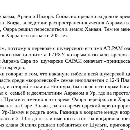
Авраама, Арана и Нахора. Согласно преданиям долгое врем
олов. Когда, вследствие распространения учения Авраама 
, Фарра решил переселиться в землю Ханаан. Тем не мене
в Харране в возрасте 205 лет.
, поэтому в переводе с шумерского его имя АВ.РАМ озн
рского имени-эпитета ТИРХУ, которым называли жрецов 
Аврама Сара по шумерски САРАИ означает «принцесса»,
й и жрецов.
говорят о том, что накануне гибели всей шумерской цив
ласть среди «королевской» семьи инопланетян с 12-й Пла
да, из старой столицы Ниппура, был перенесён храм бог
ал с семьёй и десятилетним Аврамом в Ур, где на прест
вал Шульги и именно в это время Фарра перебрался в Хар
 женат на Саре. Значит, за это время царский жрец-прор
я Ур-Намму и родить дочь. Разница в возрасте между возр
илась в 2113 г. до н. э. и именно в этот год воцарился но
и из клана Энлиля решили избавиться от Шульги, приговор