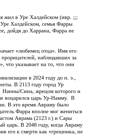
я жил в Уре Халдейском (ивр. ;;;
в Уре Халдейском, семья Фарры
е, дойдя до Харрана, Фарра не
ачает «любимец отца». Имя его
- прорицателей, наблюдавших за
 что указывает на то, что они
илизации в 2024 году до н. э.,
неты. В 2113 году город Ур
а Нанны/Сина, жрецом которого и
оле воцарился царь Ур-Намму. В
ран. В это время Авраму было
ицатель Фарра вполне мог жениться
астом Аврама (2123 г.) и Сары
вый царь. В 2048 году, когда Авраму
ив его к смерти как «грешника, не