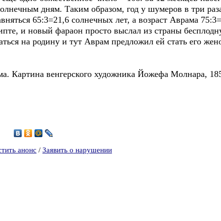
солнечным дням. Таким образом, год у шумеров в три раз
авняться 65:3=21,6 солнечных лет, а возраст Аврама 75:
ипте, и новый фараон просто выслал из страны бесплод
ться на родину и тут Аврам предложил ей стать его жено
ма. Картина венгерского художника Йожефа Молнара, 1
6
стить анонс
/
Заявить о нарушении