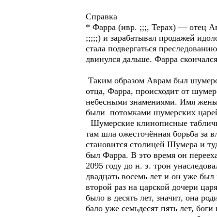
Справка
* Фарра (ивр. ;;;, Терах) — отец 
;;;;;) и зарабатывал продажей ид
стала подвергаться преследованию
двинулся дальше. Фарра скончался 
Таким образом Аврам был шумером
отца, Фарра, происходит от шуме
небесными знамениями. Имя жены 
были потомками шумерских царе
Шумерские клинописные таблички 
там шла ожесточённая борьба за в
становится столицей Шумера и ту
был Фарра. В это время он переех
2095 году до н. э. трон унаследо
двадцать восемь лет и он уже был
второй раз на царской дочери цар
было в десять лет, значит, она род
бало уже семьдесят пять лет, бог