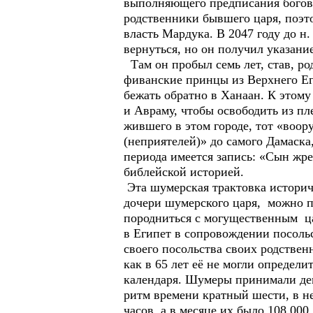
выполняющего предписания богов»,
родственники бывшего царя, поэт
власть Мардука. В 2047 году до 
вернуться, но он получил указание
Там он пробыл семь лет, став, р
фиванские принцы из Верхнего Е
бежать обратно в Ханаан. К этому
и Авраму, чтобы освободить из пл
жившего в этом городе, тот «воор
(неприятелей)» до самого Дамаска
периода имеется запись: «Сын жрец
библейской историей.
Эта шумерская трактовка историч
дочери шумерского царя, можно 
породниться с могущественным ца
в Египет в сопровождении посоль
своего посольства своих родствен
как в 65 лет её не могли определи
календаря. Шумеры принимали день
ритм времени кратный шести, в не
часов, а в месяце их было 108 000