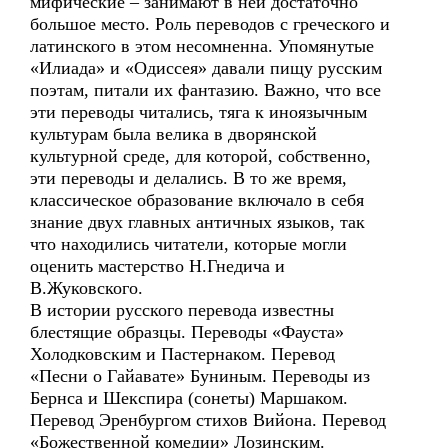
мифические – занимают в ней достаточно
большое место. Роль переводов с греческого и
латинского в этом несомненна. Упомянутые
«Илиада» и «Одиссея» давали пищу русским
поэтам, питали их фантазию. Важно, что все
эти переводы читались, тяга к иноязычным
культурам была велика в дворянской
культурной среде, для которой, собственно,
эти переводы и делались. В то же время,
классическое образование включало в себя
знание двух главных античных языков, так
что находились читатели, которые могли
оценить мастерство Н.Гнедича и
В.Жуковского.
В истории русского перевода известны
блестящие образцы. Переводы «Фауста»
Холодковским и Пастернаком. Перевод
«Песни о Гайавате» Буниным. Переводы из
Бернса и Шекспира (сонеты) Маршаком.
Перевод Эренбургом стихов Вийона. Перевод
«Божественной комедии» Лозинским.