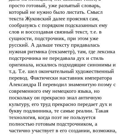
просто готовый, уже разъятый словарь,
который не нужно было листать. Смысл
текста Жуковский далее прояснял сам,
сообразуясь с порядком подсказанных ему
слов и воссоздавая связный текст, т.е. в
сущности, подстрочник, при этом уже
русский. А дальше тексту придавалась
нужная ритмика (гекзаметр), там, где лексика
подстрочника не передавала дух и стиль
оригинала, искались подходящие синонимы и
т.д. Т.е. шел окончательный художественный
перевод. Фактически наставник императора
Александра II переводил знаменитую поэму с
современного ему немецкого языка, но
поскольку он прекрасно знал античную
культуру, его труд прекрасно передает дух и
букву подлинника, те самые реалии. Такая
технология, когда поэт не пользуется
полностью готовым подстрочником, а
частично участвует в его создании, возможна,