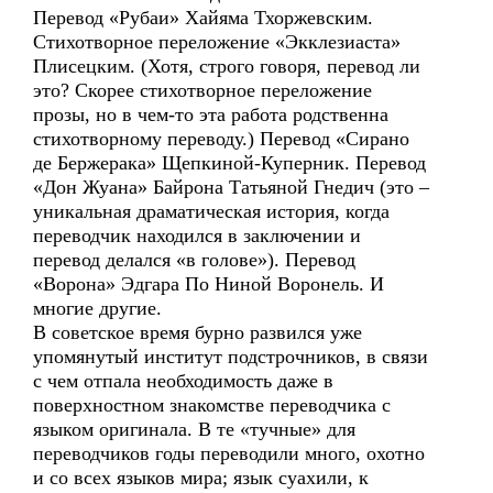
Перевод «Рубаи» Хайяма Тхоржевским.
Стихотворное переложение «Экклезиаста»
Плисецким. (Хотя, строго говоря, перевод ли
это? Скорее стихотворное переложение
прозы, но в чем-то эта работа родственна
стихотворному переводу.) Перевод «Сирано
де Бержерака» Щепкиной-Куперник. Перевод
«Дон Жуана» Байрона Татьяной Гнедич (это –
уникальная драматическая история, когда
переводчик находился в заключении и
перевод делался «в голове»). Перевод
«Ворона» Эдгара По Ниной Воронель. И
многие другие.
В советское время бурно развился уже
упомянутый институт подстрочников, в связи
с чем отпала необходимость даже в
поверхностном знакомстве переводчика с
языком оригинала. В те «тучные» для
переводчиков годы переводили много, охотно
и со всех языков мира; язык суахили, к