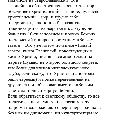
том числе на старославянский. Эта
главнейшая общественная скрепа с тех пор
объединяет христианский – и шире: иудейско-
христианский – мир, и трудно себе
представить, как пошло бы развитие
цивилизации от варварства к культуре, не
будь этих 10-ти заповедей и прочих Божьих
наставлений в широко доступном «Ветхом
завете». Это уже потом появился «Новый
завет», книга Евангелий, повествующих о
жизни Христа, писавшаяся апостолами на
иврите (думаю, не открою большого секрета,
тем более для членов интеллектуального
клуба, если скажу, что Христос и апостолы
были евреями) и позже переведенный на
другие языки, образовав вместе с «Ветхим
заветом» полный корпус Библии..
Если обратиться к светскому обществу, то все
политические и культурные связи между
нациями поддерживаются через переводчиков:
без них ни дипломаты, ни культуртрегеры не