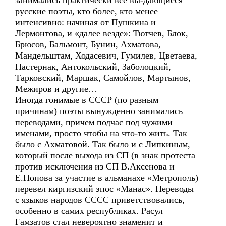
занимались практически все вы-дающиеся
русские поэты, кто более, кто менее
интенсивно: начиная от Пушкина и
Лермонтова, и «далее везде»: Тютчев, Блок,
Брюсов, Бальмонт, Бунин, Ахматова,
Мандельштам, Ходасевич, Гумилев, Цветаева,
Пастернак, Антокольский, Заболоцкий,
Тарковский, Маршак, Самойлов, Мартынов,
Межиров и другие…
Иногда гонимые в СССР (по разным
причинам) поэты вынужденно занимались
переводами, причем подчас под чужими
именами, просто чтобы на что-то жить. Так
было с Ахматовой. Так было и с Липкиным,
который после выхода из СП (в знак протеста
против исключения из СП В.Аксенова и
Е.Попова за участие в альманахе «Метрополь)
перевел киргизский эпос «Манас». Переводы
с языков народов СССС приветствовались,
особенно в самих республиках. Расул
Гамзатов стал невероятно знаменит и