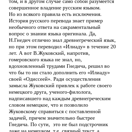
том, и в другом случае само собой разумеется
совершенное владение русским языком.
Но из всякого правила есть исключения.
История русского перевода знает пример
необычного ответа на сакраментальный
вопрос о знании языка оригинала. Да,
Н.Гнедич отлично знал древнегреческий язык,
но при этом переводил «Илиаду» в течение 20
лет. А вот В.Жуковский, напротив,
гомеровского языка не знал, но,
вдохновленный трудами Гнедича, решил во
что бы то ни стало дополнить его «Илиаду»
своей «Одиссеей». Ради осуществления
замысла Жуковский привлек к работе своего
немецкого друга, ученого-филолога,
надписавшего над каждым древнегреческим
словом немецкое, что и позволило
Жуковскому справиться с поставленной
задачей, причем значительно быстрее
Гнедича. По сути, это не был подстрочник
даже на немецком, т.е. связный текст, а