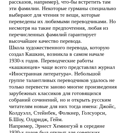
рассказов, например), что-бы встретить там
эти фамилии. Некоторые гурманы специально
выбирают для чтения те вещи, которые
переведены их любимыми переводчиками. Но
несмотря на такие предпочтения, любая из
перечисленных фамилий гарантирует
высочайшее качество перевода.
Школа художественного перевода, которую
создал Кашкин, возникла в самом начале
1930-х годов. Переводческие работы
«кашкинцев» чаще всего представлял журнал
«Иностранная литература». Небольшой
группе талантливых переводчиков удалось не
только перевести заново многие произведения
зарубежных классиков для готовящихся
собраний сочинений, но и открыть русским
читателям новые для них тогда имена: Джойс,
Колдуэлл, Стейнбек, Фолкнер, Голсуорси,
Б.Шоу, Олдридж, Гейм.
Например, Эрнест Хемингуэй в середине
1930-х годов был открыт для советских