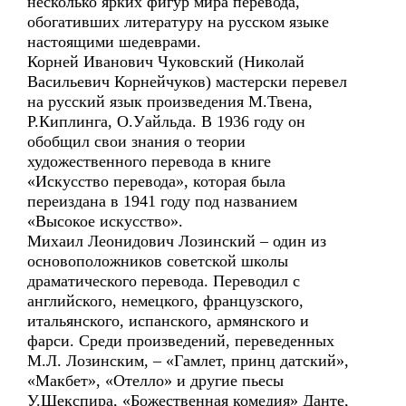
несколько ярких фигур мира перевода,
обогативших литературу на русском языке
настоящими шедеврами.
Корней Иванович Чуковский (Николай
Васильевич Корнейчуков) мастерски перевел
на русский язык произведения М.Твена,
Р.Киплинга, О.Уайльда. В 1936 году он
обобщил свои знания о теории
художественного перевода в книге
«Искусство перевода», которая была
переиздана в 1941 году под названием
«Высокое искусство».
Михаил Леонидович Лозинский – один из
основоположников советской школы
драматического перевода. Переводил с
английского, немецкого, французского,
итальянского, испанского, армянского и
фарси. Среди произведений, переведенных
М.Л. Лозинским, – «Гамлет, принц датский»,
«Макбет», «Отелло» и другие пьесы
У.Шекспира, «Божественная комедия» Данте,