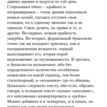
давних времен и ведутся по сей день.
Сторонники обеих – крайних и
непримиримых – точек зрения переломали
немало копий, пытаясь отстоять свои
позиции, но к единому мнению так и не
пришли. Смею думать, не правы и те, и
другие. Во-первых, всякая крайность
ущербна. Во-вторых, формальный буквализм
точно так же искажает оригинал, как и
неограниченная вольность: первый
выхолащивает его, вторая порой
видоизменяет до неузнаваемости. В третьих,
и буквалисты вольничают, ибо без
определенного количества отсебятины
немыслим ни-какой перевод, тем более
стихотворный; и «вольники» где-то обязаны
буквально следовать тексту, ибо если, образно
говоря, в исходном тексте сказано «шиллинг»,
его невозможно конвертировать в «рубль».
Можно добавить и в четвертых, и в пятых, но
истина так или иначе располагается