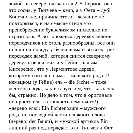
зимой на севере, названа ель! У Лермонтова –
это сосна, у Тютчева – кедр, а у Фета – дуб!
Конечно же, причина этого – желание не
повторяться, и на смысле стиха это
пренебрежение буквализмом нисколько не
отразилось. А вот о южных деревьях знания
переводчиков не столь разнообразны, все они
пошли на поводу у буквализма и во всех трех
переводах дамой, которая снится северному
дереву, названа, как и у Гейне, пальма.
Интересно, что у Лермонтова дерево,
которому снится пальма – женского рода. В
немецком (у Гейне) ель – die Fichte – тоже
женского рода, как и в русском, что, казалось
бы, странно. Но дело в том, что в оригинале
не просто ель, а (тонкость немецкого!)
«дерево ель»: Ein Fichtenbaum – мужского
рода, по последней части сложного слова
(дерево: der Baum), и мужской артикль Ein
лишний раз подтверждает это. Тютчев и Фет