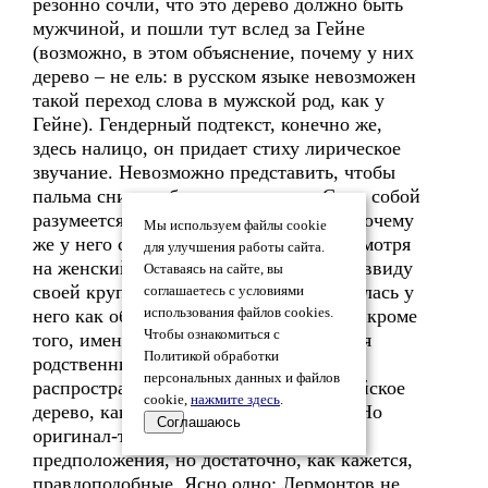
резонно сочли, что это дерево должно быть
мужчиной, и пошли тут вслед за Гейне
(возможно, в этом объяснение, почему у них
дерево – не ель: в русском языке невозможен
такой переход слова в мужской род, как у
Гейне). Гендерный подтекст, конечно же,
здесь налицо, он придает стиху лирическое
звучание. Невозможно представить, чтобы
пальма снилась березе или ольхе. Само собой
разумеется, Лермонтов понимал это. Почему
Мы используем файлы cookie
же у него сосна? Возможно, сосна, несмотря
для улучшения работы сайта.
на женский род слова по орфографии, ввиду
Оставаясь на сайте, вы
своей крупности и мощи, ассоциировалась у
соглашаетесь с условиями
него как образ с деревом-мужчиной. И кроме
использования файлов cookies.
Чтобы ознакомиться с
того, именно сосна – все же ближайшая
Политикой обработки
родственница ели и по ареалу
персональных данных и файлов
распространения тоже: сосна – европейское
cookie,
нажмите здесь
.
дерево, как и ель, а кедр – сибирское. Но
Соглашаюсь
оригинал-то рожден в Европе. Всё это
предположения, но достаточно, как кажется,
правдоподобные. Ясно одно: Лермонтов не