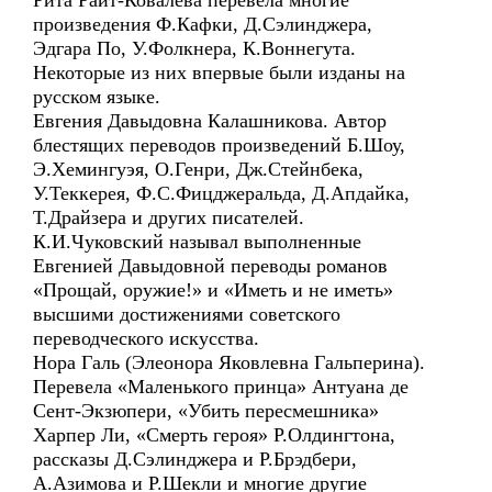
Рита Райт-Ковалева перевела многие
произведения Ф.Кафки, Д.Сэлинджера,
Эдгара По, У.Фолкнера, К.Воннегута.
Некоторые из них впервые были изданы на
русском языке.
Евгения Давыдовна Калашникова. Автор
блестящих переводов произведений Б.Шоу,
Э.Хемингуэя, О.Генри, Дж.Стейнбека,
У.Теккерея, Ф.С.Фицджеральда, Д.Апдайка,
Т.Драйзера и других писателей.
К.И.Чуковский называл выполненные
Евгенией Давыдовной переводы романов
«Прощай, оружие!» и «Иметь и не иметь»
высшими достижениями советского
переводческого искусства.
Нора Галь (Элеонора Яковлевна Гальперина).
Перевела «Маленького принца» Антуана де
Сент-Экзюпери, «Убить пересмешника»
Харпер Ли, «Смерть героя» Р.Олдингтона,
рассказы Д.Сэлинджера и Р.Брэдбери,
А.Азимова и Р.Шекли и многие другие