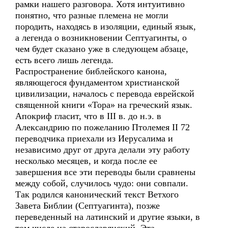
рамки нашего разговора. Хотя интуитивно
понятно, что разные племена не могли
породить, находясь в изоляции, единый язык,
а легенда о возникновении Септуагинты, о
чем будет сказано уже в следующем абзаце,
есть всего лишь легенда.
Распространение библейского канона,
являющегося фундаментом христианской
цивилизации, началось с перевода еврейской
священной книги «Тора» на греческий язык.
Апокриф гласит, что в III в. до н.э. в
Александрию по пожеланию Птолемея II 72
переводчика приехали из Иерусалима и
независимо друг от друга делали эту работу
несколько месяцев, и когда после ее
завершения все эти переводы были сравнены
между собой, случилось чудо: они совпали.
Так родился канонический текст Ветхого
Завета Библии (Септуагинта), позже
переведенный на латинский и другие языки, в