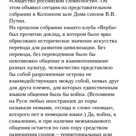
«Общество российской словесности». Об
этом объявил сегодня на представительном
собрании в Колонном зале Дома союзов В.В.
Путин.
На прошлом собрании нашего клуба «Верба»
был прочитан доклад, в котором было ярко
обрисовано историческое значение искусства
перевода для развития цивилизации. Без
перевода, без переводчиков было бы
невозможно общение и взаимопонимание
разных культур, человечество представляло
бы собой разрозненные острова не
взаимодействующих между собой, немых друг
для друга племен, для которых единственным
языком общения была бы война. (Вспомним:
на Руси любых иностранцев до поры
называли немыми, отсюда и слово «немцы»,
которого нет в немецком языке.) Да, война, к
сожалению, и при наличии межъязыкового
общения остается по сию пору средством
разрешения споров – территориальных или