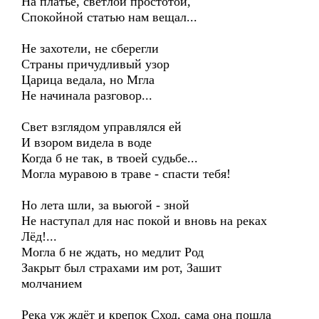
На платье, светлой простотой,
Спокойной статью нам вещал...
Не захотели, не сберегли
Страны причудливый узор
Царица ведала, но Мгла
Не начинала разговор...
Свет взглядом управлялся ей
И взором видела в воде
Когда б не так, в твоей судьбе...
Могла муравою в траве - спасти тебя!
Но лета шли, за вьюгой - зной
Не наступал для нас покой и вновь на реках
Лёд!...
Могла б не ждать, но медлит Род
Закрыт был страхами им рот, Зашит
молчанием
Река уж ждёт и крепок Сход, сама она пошла