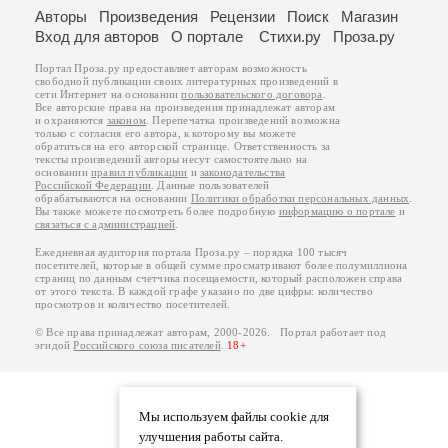
Авторы
Произведения
Рецензии
Поиск
Магазин
Вход для авторов
О портале
Стихи.ру
Проза.ру
Портал Проза.ру предоставляет авторам возможность
свободной публикации своих литературных произведений в
сети Интернет на основании
пользовательского договора
.
Все авторские права на произведения принадлежат авторам
и охраняются
законом
. Перепечатка произведений возможна
только с согласия его автора, к которому вы можете
обратиться на его авторской странице. Ответственность за
тексты произведений авторы несут самостоятельно на
основании
правил публикации
и
законодательства
Российской Федерации
. Данные пользователей
обрабатываются на основании
Политики обработки персональных данных
.
Вы также можете посмотреть более подробную
информацию о портале
и
связаться с администрацией
.
Ежедневная аудитория портала Проза.ру – порядка 100 тысяч
посетителей, которые в общей сумме просматривают более полумиллиона
страниц по данным счетчика посещаемости, который расположен справа
от этого текста. В каждой графе указано по две цифры: количество
просмотров и количество посетителей.
© Все права принадлежат авторам, 2000-2026. Портал работает под
эгидой
Российского союза писателей
.
18+
Мы используем файлы cookie для
улучшения работы сайта.