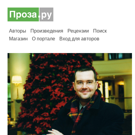
Авторы
Произведения
Рецензии
Поиск
Магазин
О портале
Вход для авторов