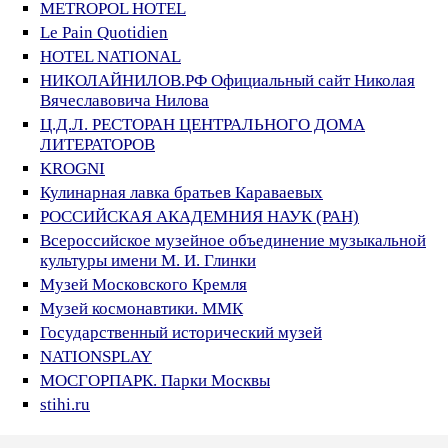
METROPOL HOTEL
Le Pain Quotidien
HOTEL NATIONAL
НИКОЛАЙНИЛОВ.РФ Официальный сайт Николая
Вячеславовича Нилова
Ц.Д.Л. РЕСТОРАН ЦЕНТРАЛЬНОГО ДОМА
ЛИТЕРАТОРОВ
KROGNI
Кулинарная лавка братьев Караваевых
РОССИЙСКАЯ АКАДЕМНИЯ НАУК (РАН)
Всероссийское музейное объединение музыкальной
культуры имени М. И. Глинки
Музей Московского Кремля
Музей космонавтики. ММК
Государственный исторический музей
NATIONSPLAY
МОСГОРПАРК. Парки Москвы
stihi.ru