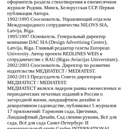
оформитель раздела стихотворения в ежемесячном
журнале Родник. Минск, Белорусская ССР. Первая
публикация Автора.
1992/1995 Сооснователь. Управляющий отделом
Международного сотрудничества NILOVS SIA,
Latvija, Riga.
1995/1997 Основатель. Генеральный директор
компании DAC SIA (Design Advertising Centre),
Latvija, Riga. Главный редактор газеты European
University. Автор проекта REDLINES WEIS в
сотрудничестве с RAU (Rigas Aviacijas Universitate).
2002/2003 Сооснователь. Директор по развитию
издательства МЕДИАТЕСТ / MEDIATEST.
2002/2013 Председатель Совета директоров
МЕДИАТЕСТ / MEDIATEST.
МЕДИАТЕСТ являлся лидером рынка ежемесячных и
периодических печатных изданий в России о
загородной жизни, ландшафтном дизайне и
декоративном садоводстве, публиковал 5 журналов
17 приложений: Гармония сада, Цветники,
Ландшафтный Дизайн, Сад своими руками, Всё для
сада, Всё для сада Санкт-Петербург. И
ежеквартальный отчёт Garden INTERNATIONAL.