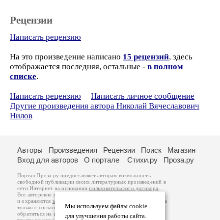
Рецензии
Написать рецензию
На это произведение написано
15 рецензий
, здесь
отображается последняя, остальные -
в полном
списке
.
Написать рецензию
Написать личное сообщение
Другие произведения автора Николай Вячеславович
Нилов
Авторы
Произведения
Рецензии
Поиск
Магазин
Вход для авторов
О портале
Стихи.ру
Проза.ру
Портал Проза.ру предоставляет авторам возможность
свободной публикации своих литературных произведений в
сети Интернет на основании
пользовательского договора
.
Все авторские права на произведения принадлежат авторам
и охраняются
законом
. Перепечатка произведений возможна
Мы используем файлы cookie
только с согласия его автора, к которому вы можете
обратиться на его авторской странице. Ответственность за
для улучшения работы сайта.