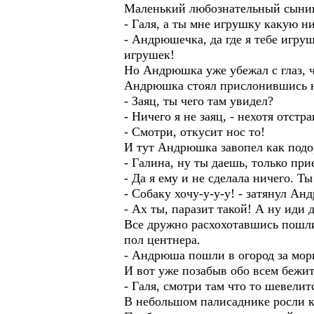
Маленький любознательный сыниш
- Галя, а ты мне игрушку какую н
- Андрюшечка, да где я тебе игру
игрушек!
Но Андрюшка уже убежал с глаз, ч
Андрюшка стоял прислонившись нос
- Заяц, ты чего там увидел?
- Ничего я не заяц, - нехотя отстр
- Смотри, откусит нос то!
И тут Андрюшка завопел как подор
- Галина, ну ты даешь, только при
- Да я ему и не сделала ничего. Т
- Собаку хочу-у-у-у! - затянул Ан
- Ах ты, паразит такой! А ну иди 
Все дружно расхохотавшись пошли
пол центнера.
- Андрюша пошли в огород за мор
И вот уже позабыв обо всем бежит 
- Галя, смотри там что то шевелитс
В небольшом палисаднике росли к