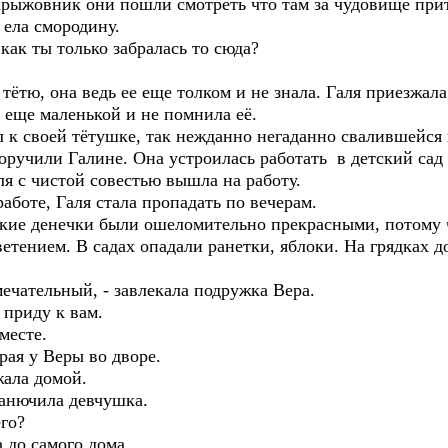
рыжовник они пошли смотреть что там за чудовище прит
 ела смородину.
 как ты только забралась то сюда?
ётю, она ведь ее еще толком и не знала. Галя приезжала 
 еще маленькой и не помнила её.
к своей тётушке, так нежданно негаданно свалившейся н
оручили Галине. Она устроилась работать в детский сад
ля с чистой совестью вышла на работу.
боте, Галя стала пропадать по вечерам.
ские денечки были ошеломительно прекрасными, потому ч
етением. В садах опадали ранетки, яблоки. На грядках 
амечательный, - завлекала подружка Вера.
 приду к вам.
месте.
рая у Веры во дворе.
жала домой.
 канючила девчушка.
его?
а до самого дома.