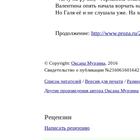
Валентина опять начала ворчать на
Но Галя её и не слушала уже. На х
Продолжение:
http://www.proza.ru/
© Copyright:
Оксана Мурзина
, 2016
Свидетельство о публикации №21606160164
Список читателей
/
Версия для печати
/
Разме
Другие произведения автора Оксана Мурзина
Рецензии
Написать рецензию