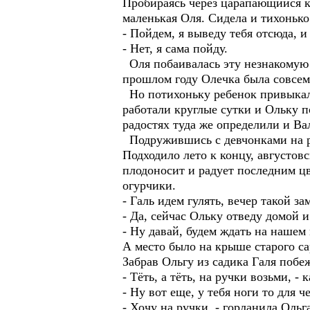
Пробираясь через царапающийся к
маленькая Оля. Сидела и тихонько
- Пойдем, я выведу тебя отсюда, и
- Нет, я сама пойду.
Оля побаивалась эту незнакомую т
прошлом году Олечка была совсем
Но потихоньку ребенок привыкал 
работали круглые сутки и Ольку п
радостях туда же определили и Ва
Подружившись с девчонками на ра
Подходило лето к концу, августов
плодоносит и радует последним цв
огурчики.
- Галь идем гулять, вечер такой з
- Да, сейчас Ольку отведу домой и
- Ну давай, будем ждать на нашем 
А место было на крыше старого са
Забрав Ольгу из садика Галя побе
- Тёть, а тёть, на ручки возьми, -
- Ну вот еще, у тебя ноги то для ч
- Хочу на ручки, - горланила Ольг