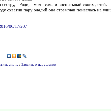
 сестру, - Роди, - мол - сама и воспитывай своих детей.
оду схватив пару оладий она стремглав понеслась на улиц
2016/06/17/207
2
стить анонс
/
Заявить о нарушении