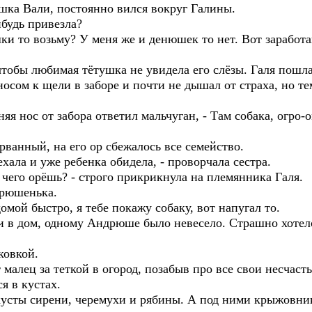
ка Вали, постоянно вился вокруг Галины.
ибудь привезла?
шки то возьму? У меня же и денюшек то нет. Вот заработ
тобы любимая тётушка не увидела его слёзы. Галя пошла 
ом к щели в заборе и почти не дышал от страха, но тем
аняя нос от забора ответил мальчуган, - Там собака, огро-
ванный, на его ор сбежалось все семейство.
ехала и уже ребенка обидела, - проворчала сестра.
ы чего орёшь? - строго прикрикнула на племянника Галя.
дрюшенька.
домой быстро, я тебе покажу собаку, вот напугал то.
 в дом, одному Андрюше было невесело. Страшно хотелос
ковкой.
малец за теткой в огород, позабыв про все свои несчасть
я в кустах.
усты сирени, черемухи и рябины. А под ними крыжовник