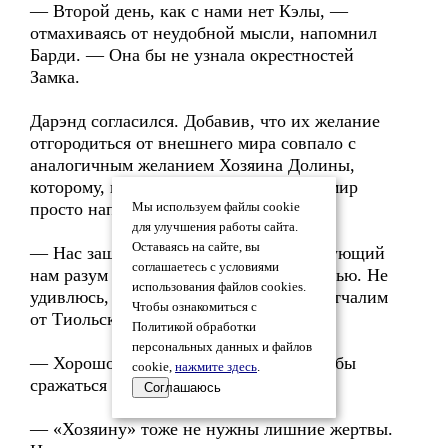
— Второй день, как с нами нет Кэлы, —
отмахиваясь от неудобной мысли, напомнил
Барди. — Она бы не узнала окрестностей
Замка.
Дарэнд согласился. Добавив, что их желание
отгородиться от внешнего мира совпало с
аналогичным желанием Хозяина Долины,
которому, по большому счету, на этот мир
просто наплевать.
Мы используем файлы cookie
для улучшения работы сайта.
Оставаясь на сайте, вы
— Нас защищают, Барди. Симпатизирующий
соглашаетесь с условиями
нам разум озабочен нашей безопасностью. Не
использования файлов cookies.
удивлюсь, что уже завтра мы вообще отчалим
Чтобы ознакомиться с
от Тиольских гор.
Политикой обработки
персональных данных и файлов
— Хорошо бы, тогда нам не пришлось бы
cookie,
нажмите здесь
.
сражаться с армией Керга.
Соглашаюсь
— «Хозяину» тоже не нужны лишние жертвы.