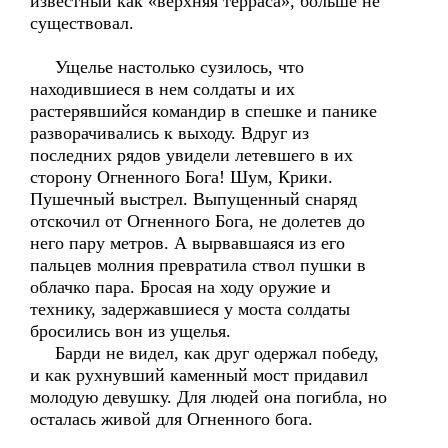
известный как «верхняя терраса», больше не
существовал.
Ущелье настолько сузилось, что
находившиеся в нем солдаты и их
растерявшийся командир в спешке и панике
разворачивались к выходу. Вдруг из
последних рядов увидели летевшего в их
сторону Огненного Бога! Шум, Крики.
Пушечный выстрел. Выпущенный снаряд
отскочил от Огненного Бога, не долетев до
него пару метров. А вырвавшаяся из его
пальцев молния превратила ствол пушки в
облачко пара. Бросая на ходу оружие и
технику, задержавшиеся у моста солдаты
бросились вон из ущелья.
Барди не видел, как друг одержал победу,
и как рухнувший каменный мост придавил
молодую девушку. Для людей она погибла, но
осталась живой для Огненного бога.