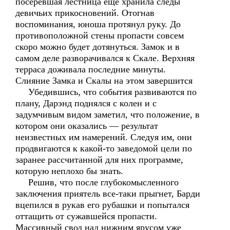
посеревшая лестница ещё хранила следы
девичьих прикосновений. Отогнав
воспоминания, юноша протянул руку. До
противоположной стены пропасти совсем
скоро можно будет дотянуться. Замок и в
самом деле разворачивался к Скале. Верхняя
терраса доживала последние минуты.
Слияние Замка и Скалы на этом завершится
Убедившись, что события развиваются по
плану, Дарэнд поднялся с колен и с
задумчивым видом заметил, что положение, в
котором они оказались — результат
неизвестных им намерений. Следуя им, они
продвигаются к какой-то заведомой цели по
заранее рассчитанной для них программе,
которую неплохо бы знать.
Решив, что после глубокомысленного
заключения приятель все-таки прыгнет, Барди
вцепился в рукав его рубашки и попытался
оттащить от сужавшейся пропасти.
Массивный свод над нижним ярусом уже