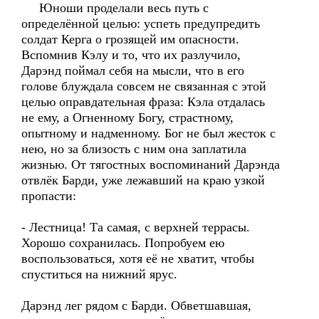
Юноши проделали весь путь с
определённой целью: успеть предупредить
солдат Керга о грозящей им опасности.
Вспомнив Кэлу и то, что их разлучило,
Дарэнд поймал себя на мысли, что в его
голове блуждала совсем не связанная с этой
целью оправдательная фраза: Кэла отдалась
не ему, а Огненному Богу, страстному,
опытному и надменному. Бог не был жесток с
нею, но за близость с ним она заплатила
жизнью. От тягостных воспоминаний Дарэнда
отвлёк Барди, уже лежавший на краю узкой
пропасти:
- Лестница! Та самая, с верхней террасы.
Хорошо сохранилась. Попробуем ею
воспользоваться, хотя её не хватит, чтобы
спуститься на нижний ярус.
Дарэнд лег рядом с Барди. Обветшавшая,