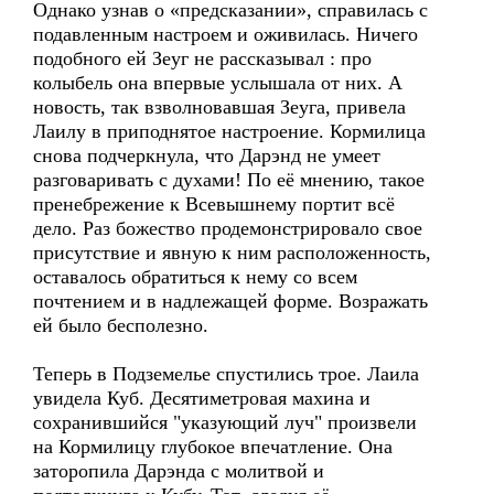
Однако узнав о «предсказании», справилась с
подавленным настроем и оживилась. Ничего
подобного ей Зеуг не рассказывал : про
колыбель она впервые услышала от них. А
новость, так взволновавшая Зеуга, привела
Лаилу в приподнятое настроение. Кормилица
снова подчеркнула, что Дарэнд не умеет
разговаривать с духами! По её мнению, такое
пренебрежение к Всевышнему портит всё
дело. Раз божество продемонстрировало свое
присутствие и явную к ним расположенность,
оставалось обратиться к нему со всем
почтением и в надлежащей форме. Возражать
ей было бесполезно.
Теперь в Подземелье спустились трое. Лаила
увидела Куб. Десятиметровая махина и
сохранившийся "указующий луч" произвели
на Кормилицу глубокое впечатление. Она
заторопила Дарэнда с молитвой и