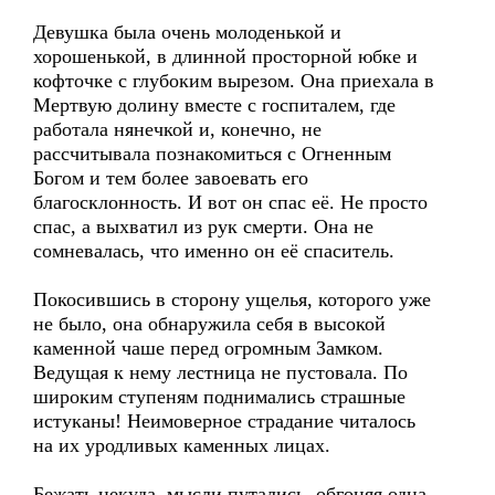
Девушка была очень молоденькой и
хорошенькой, в длинной просторной юбке и
кофточке с глубоким вырезом. Она приехала в
Мертвую долину вместе с госпиталем, где
работала нянечкой и, конечно, не
рассчитывала познакомиться с Огненным
Богом и тем более завоевать его
благосклонность. И вот он спас её. Не просто
спас, а выхватил из рук смерти. Она не
сомневалась, что именно он её спаситель.
Покосившись в сторону ущелья, которого уже
не было, она обнаружила себя в высокой
каменной чаше перед огромным Замком.
Ведущая к нему лестница не пустовала. По
широким ступеням поднимались страшные
истуканы! Неимоверное страдание читалось
на их уродливых каменных лицах.
Бежать некуда, мысли путались, обгоняя одна