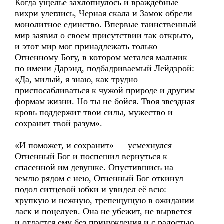
Когда ущелье захлопнулось и враждебные
вихри улеглись, Черная скала и Замок обрели
монолитное единство. Впервые таинственный
мир заявил о своем присутствии так открыто,
и этот мир мог принадлежать только
Огненному Богу, в котором метался мальчик
по имени Дарэнд, подбадриваемый Лейдэрой:
«Да, милый, я знаю, как трудно
приспосабливаться к чужой природе и другим
формам жизни. Но ты не бойся. Твоя звездная
кровь поддержит твои силы, мужество и
сохранит твой разум».
«И поможет, и сохранит» — усмехнулся
Огненный Бог и поспешил вернуться к
спасенной им девушке. Опустившись на
землю рядом с нею, Огненный Бог откинул
подол ситцевой юбки и увидел её всю:
хрупкую и нежную, трепещущую в ожидании
ласк и поцелуев. Она не убежит, не вырвется
и отдастся ему без принуждения и с радостью,