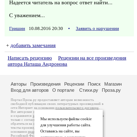
Надеется читатель на вопрос ответ найти...
С уважением...
Гришин
10.08.2016 20:30
•
Заявить о нарушении
+
добавить замечания
Написать рецензию
Рецензии на все произведения
автора Наташа Андронова
Авторы
Произведения
Рецензии
Поиск
Магазин
Вход для авторов
О портале
Стихи.ру
Проза.ру
Портал Проза.ру предоставляет авторам возможность
свободной публикации своих литературных произведений в
сети Интернет на основании
пользовательского договора
.
Все авторские права на произведения принадлежат авторам
и охраняются
законом
. Перепечатка произведений возможна
Мы используем файлы cookie
только с согласия его автора, к которому вы можете
обратиться на его авторской странице. Ответственность за
для улучшения работы сайта.
тексты произведений авторы несут самостоятельно на
Оставаясь на сайте, вы
основании
правил публикации
и
законодательства
Российской Федерации
. Данные пользователей