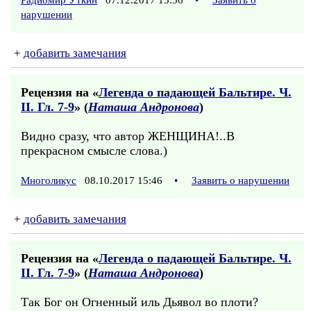
Радиомир Уткин
07.12.2017 15:56
•
Заявить о
нарушении
+
добавить замечания
Рецензия на «
Легенда о падающей Бальтире. Ч.
II. Гл. 7-9
» (
Наташа Андронова
)
Видно сразу, что автор ЖЕНЩИНА!..В
прекрасном смысле слова.)
Многоликус
08.10.2017 15:46
•
Заявить о нарушении
+
добавить замечания
Рецензия на «
Легенда о падающей Бальтире. Ч.
II. Гл. 7-9
» (
Наташа Андронова
)
Так Бог он Огненный иль Дьявол во плоти?