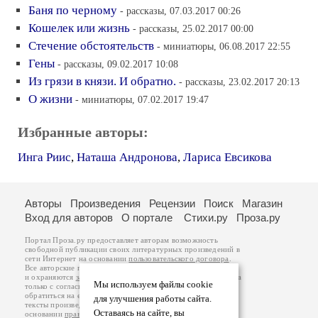
Баня по черному
- рассказы, 07.03.2017 00:26
Кошелек или жизнь
- рассказы, 25.02.2017 00:00
Стечение обстоятельств
- миниатюры, 06.08.2017 22:55
Гены
- рассказы, 09.02.2017 10:08
Из грязи в князи. И обратно.
- рассказы, 23.02.2017 20:13
О жизни
- миниатюры, 07.02.2017 19:47
Избранные авторы:
Инга Риис
,
Наташа Андронова
,
Лариса Евсикова
Авторы
Произведения
Рецензии
Поиск
Магазин
Вход для авторов
О портале
Стихи.ру
Проза.ру
Портал Проза.ру предоставляет авторам возможность
свободной публикации своих литературных произведений в
сети Интернет на основании
пользовательского договора
.
Все авторские права на произведения принадлежат авторам
и охраняются
законом
. Перепечатка произведений возможна
Мы используем файлы cookie
только с согласия его автора, к которому вы можете
обратиться на его авторской странице. Ответственность за
для улучшения работы сайта.
тексты произведений авторы несут самостоятельно на
Оставаясь на сайте, вы
основании
правил публикации
и
законодательства