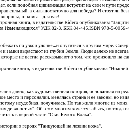
т, если подобная цивилизация встретит на своем пути пред
прав сильный, а силы достаточно для победы? И стоят ли б
опросы, то книга - для вас!
тронная книга, в издательстве Ridero опубликованы "Защит
ета Изменяющихся" УДК 82-3, ББК 84-445,ISBN 978-5-0059-
бежать по узкой улочке...и очутиться в другом мире. Сове
и замки вырастают из глубин Земли. Люди далеко не всегда т
которые не всегда рассказывают о том, что произошло на са
тронная книга, в издательстве Ridero опубликована "Нижний
исана давно, как художественная история, основанная на р
ое место и персоналии, менялась страна и ее законы, но изда
 потому неудобная, получилась. Но так жили многие из моих
их девяностых". Об этом многим хочется забыть, но тогда ис
итать в первой части "Стая Белого Волка".
 истории о героях "Танцующей на лезвии ножа".