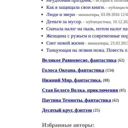
Неудобный праздник.
- история и политик
Как я защищала свои книги.
- публицисти
Люди и звери
- миниатюры, 03.09.2016 12:0
Деньги за мусор.
- публицистика, 10.12.20
Сначала налог на пыль, потом налог на
Женщина с ружьем и современные но
Снег новой жизни
- миниатюры, 23.03.201
Танцующая на лезвии ножа. Повесть о
Великое Равновесие. фантастика
(62)
Голоса Океана. фантастика
(134)
Нижний Мир. фантастика.
(88)
Стая Белого Волка. приключения
(85)
Паутина Темноты. фантастика
(62)
Десятый круг. фэнтэзи
(25)
Избранные авторы: