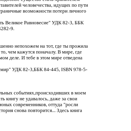
ставителей человечества, идущих по пути
езграничные возможности потери личного
ить Великое Равновесие" УДК 82-3, ББК
4282-9.
ршенно непохожем на тот, где ты прожила
о, чем кажутся поначалу. В мире, где
мом деле. И тебе в этом мире отведена
 мир" УДК 82-3,ББК 84-445, ISBN 978-5-
еальных событиях,происходивших в моем
ть книгу не удавалось, даже за свои
 юных современников, оттуда "росли
тория снова повторится... Здесь книга