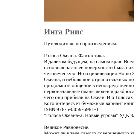
Инга Риис
Путеводитель по произведениям.
Голоса Океана. Фантастика.
В далеком будущем, на самом краю Вселе
основная часть ее поверхности была пок
человеческую. Но и цивилизация Homo Sa
Океана, и небольшой отряд отважных по
продолжить общение в непосредственном
первоначальные планы людей и разбросал
чего они прибыли на Океан. И о Голосах
Кого интересует бумажный вариант книги
ISBN 978-5-0059-6981-1
"Голоса Океана-2. Новые угрозы" УДК 8
Великое Равновесие.
Может ли в теле самого совершенного х