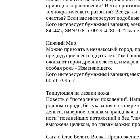
природного равновесия? И что произойде
технократического развития? Всегда ли 
счастья? Если вас интересуют подобные в
Кого интересует бумажный вариант, элек
84-445,ISBN 978-5-0059-4286-9. "План
Нижний Мир.
Можно приехать в незнакомый город, про
предыдущие шестнадцать лет. Там башни 
оживают герои древних легенд и мифов, 
особая роль - Изменяющего.
Кого интересует бумажный вариант,элек
0059-7995-7
Танцующая на лезвии ножа.
Повесть о "потерянном поколении". Нап
родном городе, без указания на конкретн
деньги, наверное, слишком правдивая, а
ноги" позднейших потрясений и бед "лих
выложена целиком, по главам можно проч
Сага о Стае Белого Волка. Продолжение