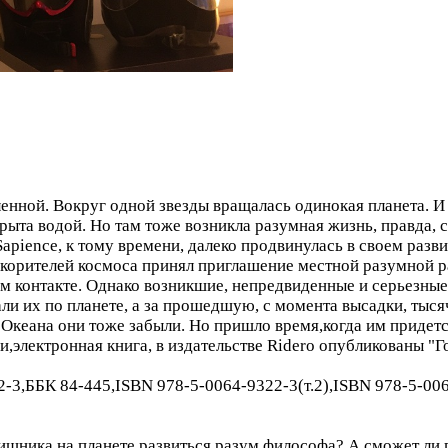
нной. Вокруг одной звезды вращалась одинокая планета. И 
рыта водой. Но там тоже возникла разумная жизнь, правда,
pience, к тому времени, далеко продвинулась в своем развит
корителей космоса принял приглашение местной разумной ра
 контакте. Однако возникшие, непредвиденные и серьезные
и их по планете, а за прошедшую, с момента высадки, тысячу
 Океана они тоже забыли. Но пришло время,когда им придетс
,электронная книга, в издательстве Ridero опубликованы "
2-3,ББК 84-445,ISBN 978-5-0064-9322-3(т.2),ISBN 978-5-00
ищника на планете развиться разум философа? А сможет ли 