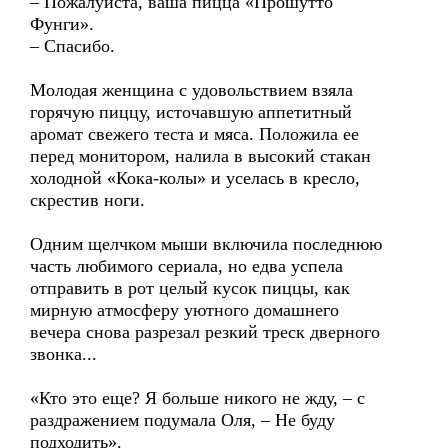
– Пожалуйста, ваша пицца «Прошутто
Фунги».
– Спасибо.
Молодая женщина с удовольствием взяла
горячую пиццу, источавшую аппетитный
аромат свежего теста и мяса. Положила ее
перед монитором, налила в высокий стакан
холодной «Кока-колы» и уселась в кресло,
скрестив ноги.
Одним щелчком мыши включила последнюю
часть любимого сериала, но едва успела
отправить в рот целый кусок пиццы, как
мирную атмосферу уютного домашнего
вечера снова разрезал резкий треск дверного
звонка...
«Кто это еще? Я больше никого не жду, – с
раздражением подумала Оля, – Не буду
подходить».