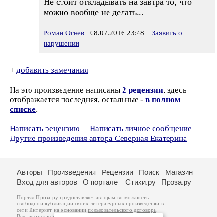
Не стоит откладывать на завтра то, что
можно вообще не делать...
Роман Огнев
08.07.2016 23:48
Заявить о
нарушении
+
добавить замечания
На это произведение написаны
2 рецензии
, здесь
отображается последняя, остальные -
в полном
списке
.
Написать рецензию
Написать личное сообщение
Другие произведения автора Северная Екатерина
Авторы
Произведения
Рецензии
Поиск
Магазин
Вход для авторов
О портале
Стихи.ру
Проза.ру
Портал Проза.ру предоставляет авторам возможность
свободной публикации своих литературных произведений в
сети Интернет на основании
пользовательского договора
.
Все авторские права на произведения принадлежат авторам