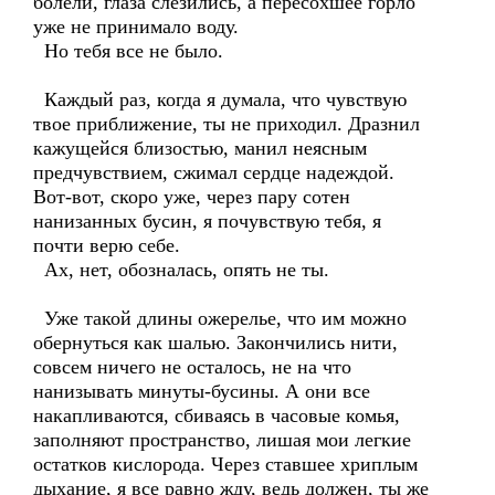
болели, глаза слезились, а пересохшее горло
уже не принимало воду.
Но тебя все не было.
Каждый раз, когда я думала, что чувствую
твое приближение, ты не приходил. Дразнил
кажущейся близостью, манил неясным
предчувствием, сжимал сердце надеждой.
Вот-вот, скоро уже, через пару сотен
нанизанных бусин, я почувствую тебя, я
почти верю себе.
Ах, нет, обозналась, опять не ты.
Уже такой длины ожерелье, что им можно
обернуться как шалью. Закончились нити,
совсем ничего не осталось, не на что
нанизывать минуты-бусины. А они все
накапливаются, сбиваясь в часовые комья,
заполняют пространство, лишая мои легкие
остатков кислорода. Через ставшее хриплым
дыхание, я все равно жду, ведь должен, ты же