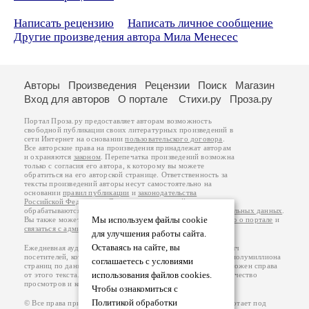
Написать рецензию
Написать личное сообщение
Другие произведения автора Мила Менесес
Авторы
Произведения
Рецензии
Поиск
Магазин
Вход для авторов
О портале
Стихи.ру
Проза.ру
Портал Проза.ру предоставляет авторам возможность
свободной публикации своих литературных произведений в
сети Интернет на основании
пользовательского договора
.
Все авторские права на произведения принадлежат авторам
и охраняются
законом
. Перепечатка произведений возможна
только с согласия его автора, к которому вы можете
обратиться на его авторской странице. Ответственность за
тексты произведений авторы несут самостоятельно на
основании
правил публикации
и
законодательства
Российской Федерации
. Данные пользователей
обрабатываются на основании
Политики обработки персональных данных
.
Мы используем файлы cookie
Вы также можете посмотреть более подробную
информацию о портале
и
связаться с администрацией
.
для улучшения работы сайта.
Оставаясь на сайте, вы
Ежедневная аудитория портала Проза.ру – порядка 100 тысяч
посетителей, которые в общей сумме просматривают более полумиллиона
соглашаетесь с условиями
страниц по данным счетчика посещаемости, который расположен справа
использования файлов cookies.
от этого текста. В каждой графе указано по две цифры: количество
просмотров и количество посетителей.
Чтобы ознакомиться с
Политикой обработки
© Все права принадлежат авторам, 2000-2026. Портал работает под