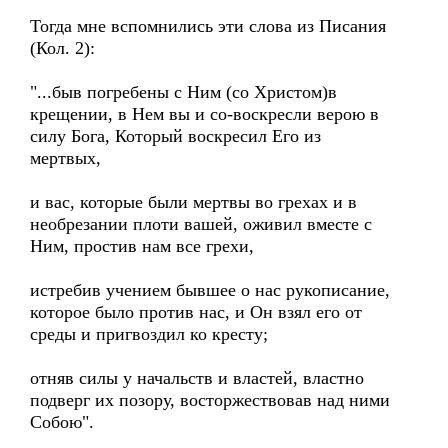
Тогда мне вспомнились эти слова из Писания
(Кол. 2):
"...быв погребены с Ним (со Христом)в
крещении, в Нем вы и со-воскресли верою в
силу Бога, Который воскресил Его из
мертвых,
и вас, которые были мертвы во грехах и в
необрезании плоти вашей, оживил вместе с
Ним, простив нам все грехи,
истребив учением бывшее о нас рукописание,
которое было против нас, и Он взял его от
среды и пригвоздил ко кресту;
отняв силы у начальств и властей, властно
подверг их позору, восторжествовав над ними
Собою".
_______ ________ ________