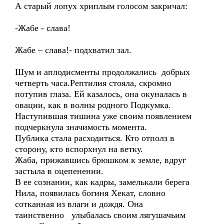
А старый лопух хриплым голосом закричал:
-Жабе - слава!
Жабе – слава!- подхватил зал.
Шум и аплодисменты продолжались добрых
четверть часа.Рептилия стояла, скромно
потупив глаза. Ей казалось, она окуналась в
овации, как в волны родного Подкумка.
Наступившая тишина уже своим появлением
подчеркнула значимость момента.
Публика стала расходиться. Кто отполз в
сторону, кто вспорхнул на ветку.
Жаба, прижавшись брюшком к земле, вдруг
застыла в оцепенении.
В ее сознании, как кадры, замелькали берега
Нила, появилась богиня Хекат, словно
сотканная из влаги и дождя. Она
таинственно улыбалась своим лягушачьим