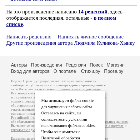
На это произведение написано
14 рецензий
, здесь
отображается последняя, остальные -
в полном
списке
.
Написать рецензию
Написать личное сообщение
Другие произведения автора Людмила Куликова-Хынку
Авторы
Произведения
Рецензии
Поиск
Магазин
Вход для авторов
О портале
Стихи.ру
Проза.ру
Портал Проза.ру предоставляет авторам возможность
свободной публикации своих литературных произведений в
сети Интернет на основании
пользовательского договора
.
Все авторские права на произведения принадлежат авторам
и охраняются
законом
. Перепечатка произведений возможна
Мы используем файлы cookie
только с согласия его автора, к которому вы можете
обратиться на его авторской странице. Ответственность за
для улучшения работы сайта.
тексты произведений авторы несут самостоятельно на
Оставаясь на сайте, вы
основании
правил публикации
и
законодательства
Российской Федерации
. Данные пользователей
соглашаетесь с условиями
обрабатываются на основании
Политики обработки персональных данных
.
использования файлов cookies.
Вы также можете посмотреть более подробную
информацию о портале
и
связаться с администрацией
.
Чтобы ознакомиться с
Политикой обработки
Ежедневная аудитория портала Проза.ру – порядка 100 тысяч