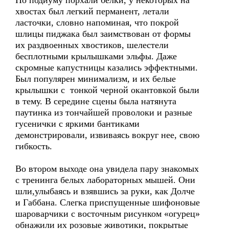
По подиуму порхали белки, у некоторых на
хвостах был легкий перманент, летали
ласточки, словно напоминая, что покрой
шлицы пиджака был заимствован от формы
их раздвоенных хвостиков, шелестели
бесплотными крылышками эльфы. Даже
скромные капустницы казались эффектными.
Был популярен минимализм, и их белые
крылышки с тонкой черной окантовкой были
в тему. В середине сцены была натянута
паутинка из тончайшей проволоки и разные
гусенички с яркими бантиками
демонстрировали, извиваясь вокруг нее, свою
гибкость.
Во втором выходе она увидела пару знакомых
с тренинга белых лабораторных мышей. Они
шли,улыбаясь и взявшись за руки, как Долче
и Габбана. Слегка приспущенные шифоновые
шароварчики с восточным рисунком «огурец»
обнажили их розовые животики, покрытые