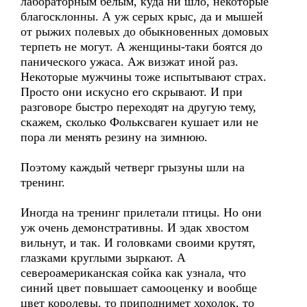
лабораторным белым, куда ни шло, некоторые
благосклонны. А уж серых крыс, да и мышей
от рыжих полевых до обыкновенных домовых
терпеть не могут. А женщины-таки боятся до
панического ужаса. Аж визжат иной раз.
Некоторые мужчины тоже испытывают страх.
Просто они искусно его скрывают. И при
разговоре быстро переходят на другую тему,
скажем, сколько Фольксваген кушает или не
пора ли менять резину на зимнюю.
Поэтому каждый четверг грызуны шли на
тренинг.
Иногда на тренинг прилетали птицы. Но они
уж очень демонстративны. И эдак хвостом
вильнут, и так. И головками своими крутят,
глазками круглыми зыркают. А
североамериканская сойка как узнала, что
синий цвет повышает самооценку и вообще
цвет королевы, то приподнимет хохолок, то