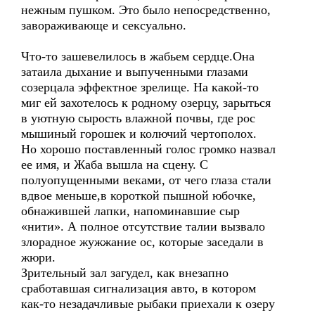
нежным пушком. Это было непосредственно,
завораживающе и сексуально.
Что-то зашевелилось в жабьем сердце.Она
затаила дыхание и выпученными глазами
созерцала эффектное зрелище. На какой-то
миг ей захотелось к родному озерцу, зарыться
в уютную сырость влажной почвы, где рос
мышиный горошек и колючий чертополох.
Но хорошо поставленный голос громко назвал
ее имя, и Жаба вышла на сцену. С
полуопущенными веками, от чего глаза стали
вдвое меньше,в короткой пышной юбочке,
обнажившей лапки, напоминавшие сыр
«нити». А полное отсутствие талии вызвало
злорадное жужжание ос, которые заседали в
жюри.
Зрительный зал загудел, как внезапно
сработавшая сигнализация авто, в котором
как-то незадачливые рыбаки приехали к озеру