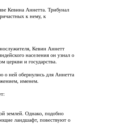
иве Кевина Аннетта. Трибунал
ричастных к нему, к
.
ннослужителя, Кевин Аннетт
индейского населения он узнал о
ом церкви и государства.
ю о ней обернулись для Аннетта
ложением, именем.
т:
ой землей. Однако, подобно
яющие ландшафт, повествуют о