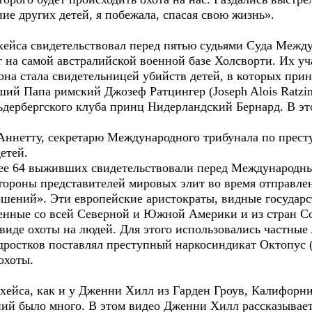
ие других детей, я побежала, спасая свою жизнь».
хейса свидетельствовал перед пятью судьями Суда Между
 на самой австралийской военной базе Холсворти. Их у
она стала свидетельницей убийств детей, в которых при
ший Папа римский Джозеф Ратцингер (Joseph Alois Ratzi
ьдербергского клуба принц Нидерландский Бернард. В эт
Аннетту, секретарю Международного трибунала по прест
етей.
олее 64 выживших свидетельствовали перед Международны
тороны представителей мировых элит во время отправлен
шений». Эти европейские аристократы, видные государ
енные со всей Северной и Южной Америки и из стран С
виде охоты на людей. Для этого использовались частные
ростков поставлял преступный наркосиндикат Октопус (
охоты.
хейса, как и у Дженни Хилл из Гарден Гроув, Калифорния
ий было много. В этом видео Дженни Хилл рассказывае