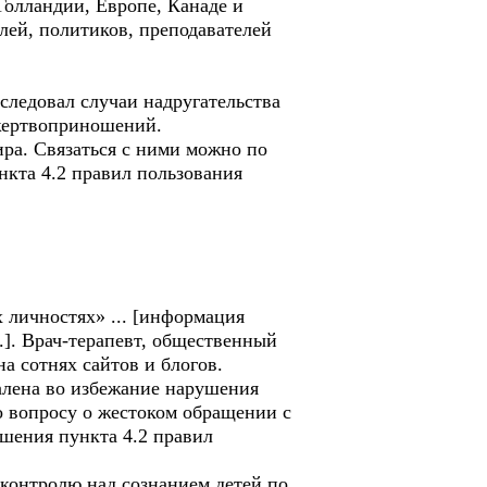
Голландии, Европе, Канаде и
лей, политиков, преподавателей
следовал случаи надругательства
 жертвоприношений.
ира. Связаться с ними можно по
нкта 4.2 правил пользования
 личностях» ... [информация
.]. Врач-терапевт, общественный
а сотнях сайтов и блогов.
далена во избежание нарушения
по вопросу о жестоком обращении с
ушения пункта 4.2 правил
контролю над сознанием детей по