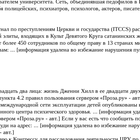
вателем университета. Сеть, объединявшая педофилов в 
 полицейских, психиатров, психологов, актеров, писате
нал по преступлениям Церкви и государства (ITCCS) рас
й элиты, входящих в Культ Девятого Круга сатанинских
более 450 сотрудников по общему праву в 13 странах м
ам: ... [информация удалена во избежание нарушения пу
адцать два лица: жизнь Дженни Хилл в ее двадцати двух
ункта 4.2 правил пользования сервером «Проза.ру» - авт
о международной сети эксплуатации детей опубликованы н
нного центра психического здоровья. ... [информация у
рвером «Проза.ру» - авт.] Если у вас есть что сообщить 
ди на адрес: ... [информация удалена во избежание нар
 авт.]
ию к Конгрессу для расследования деятельности ЦРУ по 