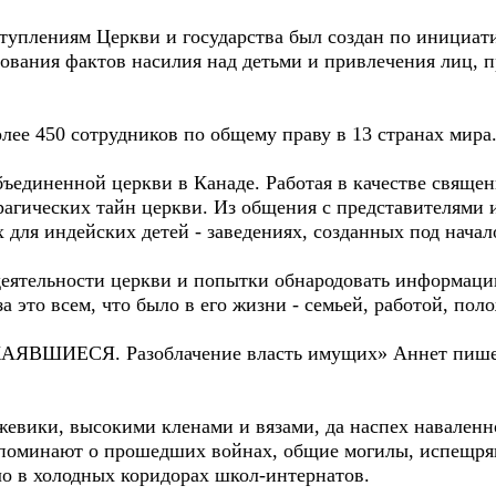
уплениям Церкви и государства был создан по инициат
дования фактов насилия над детьми и привлечения лиц, п
олее 450 сотрудников по общему праву в 13 странах мира
ъединенной церкви в Канаде. Работая в качестве свяще
рагических тайн церкви. Из общения с представителями 
х для индейских детей - заведениях, созданных под начал
деятельности церкви и попытки обнародовать информаци
а это всем, что было в его жизни - семьей, работой, по
СКАЯВШИЕСЯ. Разоблачение власть имущих» Аннет пише
жевики, высокими кленами и вязами, да наспех наваленн
напоминают о прошедших войнах, общие могилы, испещр
ло в холодных коридорах школ-интернатов.