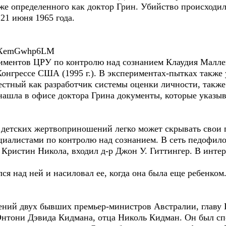
же определенного как доктор Грин. Убийство происходил
21 июня 1965 года.
=4XemGwhp6LM
риментов ЦРУ по контролю над сознанием Клаудия Малл
Конгрессе США (1995 г.). В экспериментах-пытках также
естный как разработчик системы оценки личности, также 
нашла в офисе доктора Грина документы, которые указы
х детских жертвоприношений легко может скрывать свои 
иалистами по контролю над сознанием. В сеть педофило
 Кристин Никола, входил д-р Джон У. Гиттингер. В инт
лся над ней и насиловал ее, когда она была еще ребенком
лений двух бывших премьер-министров Австралии, главу 
Энтони Дэвида Кидмана, отца Николь Кидман. Он был с