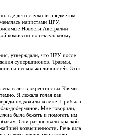
ии, где дети служили предметом
менялась нацистами ЦРУ,
зависимые Новости Австралии
кой комиссии по сексуальному
ния, утверждали, что ЦРУ после
здания супершпионов. Травмы,
ание на несколько личностей. Этот
лена в лес в окрестностях Каямы,
 темно. Я лежала голая как
череди подходили ко мне. Прибыла
обак-доберманов. Мне говорили,
олжна была бежать и помогать им
 собакам. Они разрисовали краской
ближайшей возвышенности. Речь шла
лы, и дети вокруг меня стали