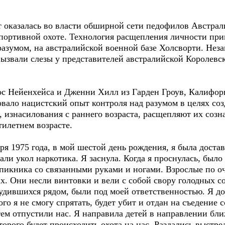
т оказалась во власти обширной сети педофилов Австрал
портивной охоте. Технология расщепления личности при
 разумом, на австралийской военной базе Холсворти. Не
ызвали слезы у представителей австралийской Королевс
оос Нейенхейса и Дженни Хилл из Гарден Гроув, Калифор
ало нацистский опыт контроля над разумом в целях со
, изнасилования с раннего возраста, расщепляют их созн
тилетнем возрасте.
ря 1975 года, в мой шестой день рождения, я была достав
али укол наркотика. Я заснула. Когда я проснулась, было
 пикника со связанными руками и ногами. Взрослые по о
х. Они несли винтовки и вели с собой свору голодных с
рудившихся рядом, были под моей ответственностью. Я д
го я не смогу спрятать, будет убит и отдан на съедение
затем отпустили нас. Я направила детей в направлении 
торого будет происходить охота на нас. Раздались выстре