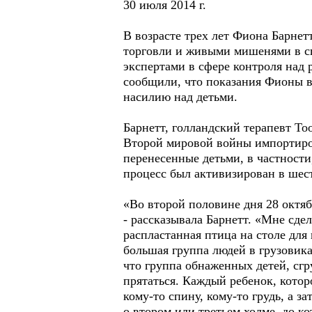
30 июля 2014 г.
В возрасте трех лет Фиона Барнет
торговли и живыми мишенями в с
экспертами в сфере контроля над
сообщили, что показания Фионы в
насилию над детьми.
Барнетт, голландский терапевт Т
Второй мировой войны импортиров
перенесенные детьми, в частности
процесс был активизирован в шес
«Во второй половине дня 28 октяб
- рассказывала Барнетт. «Мне сдел
распластанная птица на столе для
большая группа людей в грузовика
что группа обнаженных детей, сг
прятаться. Каждый ребенок, которо
кому-то спину, кому-то грудь, а 
о втором или третьем холме, до ко