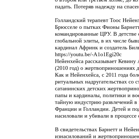
падать. Потеряв надежду на спасен
Голландский терапевт Тоос Нейен
Брюсселе о пытках Фионы Барнетт
командированные ЦРУ. В детстве 
глобальной элиты, в их числе быв
кардинал Афринк и создатель Бил
https://youtu.be/-A1o1Egi20c
Нейенхейса рассказывает Кевину 
(2010 год) о жертвоприношениях д
Как и Нейенхейса, с 2011 года б
ритуальных надругательствах со с
сатанинских детских жертвоприно
папы и кардиналы, политики и во
тайную индустрию развлечений в 
Франции и Голландии. Детей и под
насиловали и убивали в процессе 
В свидетельствах Барнетт и Нейен
изнасилований и жертвоприношен