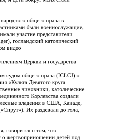
народного общего права в
частниками были военнослужащие,
нимали участие представители
nger), голландский католический
ом видео
уплениям Церкви и государства
м судом общего права (ICLCJ) о
ия «Культа Девятого круга
ственные чиновники, католические
оединенного Корлевства создали
 лесные владения в США, Канаде,
«Спрут»). Их раздевали до гола,
, говорится о том, что
т о жертвоприношении детей под