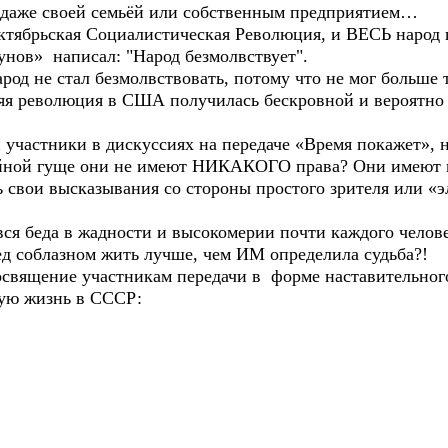
о даже своей семьёй или собственным предприятием…
ктябрьская Социалистическая Революция, и ВЕСЬ народ 
унов» написал: "Народ безмолвствует".
не стал безмолвствовать, потому что не мог больше т
яя революция в США получилась бескровной и вероятно 
стники в дискуссиях на передаче «Время покажет», но
фейной гуще они не имеют НИКАКОГО права? Они имеют 
 свои высказывания со стороны простого зрителя или «э
 беда в жадности и высокомерии почти каждого челове
ед соблазном жить лучше, чем ИМ определила судьба?!
священие участникам передачи в форме наставительного
ую жизнь в СССР: