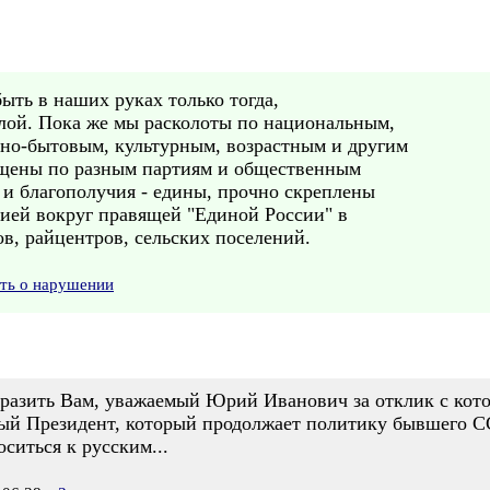
ыть в наших руках только тогда,
илой. Пока же мы расколоты по национальным,
но-бытовым, культурным, возрастным и другим
ащены по разным партиям и общественным
и благополучия - едины, прочно скреплены
тией вокруг правящей "Единой России" в
ов, райцентров, сельских поселений.
ить о нарушении
ыразить Вам, уважаемый Юрий Иванович за отклик с кото
рый Президент, который продолжает политику бывшего СС
ситься к русским...