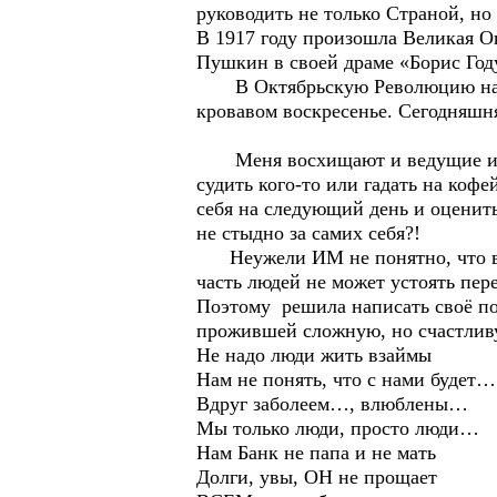
руководить не только Страной, н
В 1917 году произошла Великая О
Пушкин в своей драме «Борис Год
В Октябрьскую Революцию народ 
кровавом воскресенье. Сегодняшн
Меня восхищают и ведущие и уча
судить кого-то или гадать на ко
себя на следующий день и оценить
не стыдно за самих себя?!
Неужели ИМ не понятно, что вся
часть людей не может устоять пер
Поэтому решила написать своё по
прожившей сложную, но счастлив
Не надо люди жить взаймы
Нам не понять, что с нами будет…
Вдруг заболеем…, влюблены…
Мы только люди, просто люди…
Нам Банк не папа и не мать
Долги, увы, ОН не прощает