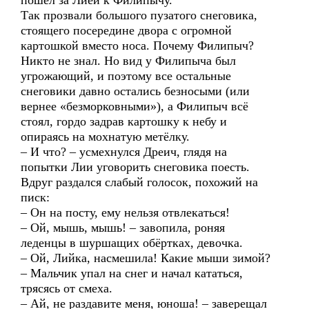
пошёл за Лией к Филипычу.
Так прозвали большого пузатого снеговика,
стоящего посередине двора с огромной
картошкой вместо носа. Почему Филипыч?
Никто не знал. Но вид у Филипыча был
угрожающий, и поэтому все остальные
снеговики давно остались безносыми (или
вернее «безморковными»), а Филипыч всё
стоял, гордо задрав картошку к небу и
опираясь на мохнатую метёлку.
– И что? – усмехнулся Дреич, глядя на
попытки Лии уговорить снеговика поесть.
Вдруг раздался слабый голосок, похожий на
писк:
– Он на посту, ему нельзя отвлекаться!
– Ой, мышь, мышь! – завопила, роняя
леденцы в шуршащих обёртках, девочка.
– Ой, Лийка, насмешила! Какие мыши зимой?
– Мальчик упал на снег и начал кататься,
трясясь от смеха.
– Ай, не раздавите меня, юноша! – заверещал