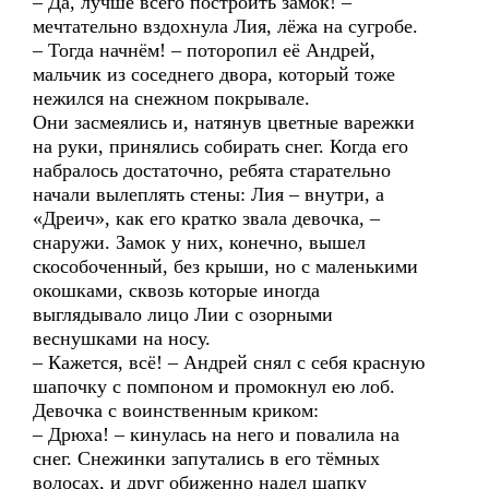
– Да, лучше всего построить замок! –
мечтательно вздохнула Лия, лёжа на сугробе.
– Тогда начнём! – поторопил её Андрей,
мальчик из соседнего двора, который тоже
нежился на снежном покрывале.
Они засмеялись и, натянув цветные варежки
на руки, принялись собирать снег. Когда его
набралось достаточно, ребята старательно
начали вылеплять стены: Лия – внутри, а
«Дреич», как его кратко звала девочка, –
снаружи. Замок у них, конечно, вышел
скособоченный, без крыши, но с маленькими
окошками, сквозь которые иногда
выглядывало лицо Лии с озорными
веснушками на носу.
– Кажется, всё! – Андрей снял с себя красную
шапочку с помпоном и промокнул ею лоб.
Девочка с воинственным криком:
– Дрюха! – кинулась на него и повалила на
снег. Снежинки запутались в его тёмных
волосах, и друг обиженно надел шапку