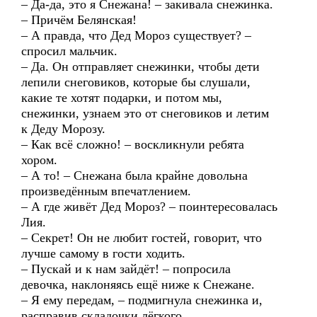
– Да-да, это я Снежана! – закивала снежинка.
– Причём Белянская!
– А правда, что Дед Мороз существует? –
спросил мальчик.
– Да. Он отправляет снежинки, чтобы дети
лепили снеговиков, которые бы слушали,
какие те хотят подарки, и потом мы,
снежинки, узнаем это от снеговиков и летим
к Деду Морозу.
– Как всё сложно! – воскликнули ребята
хором.
– А то! – Снежана была крайне довольна
произведённым впечатлением.
– А где живёт Дед Мороз? – поинтересовалась
Лия.
– Секрет! Он не любит гостей, говорит, что
лучше самому в гости ходить.
– Пускай и к нам зайдёт! – попросила
девочка, наклоняясь ещё ниже к Снежане.
– Я ему передам, – подмигнула снежинка и,
расправив складочки лёгкого