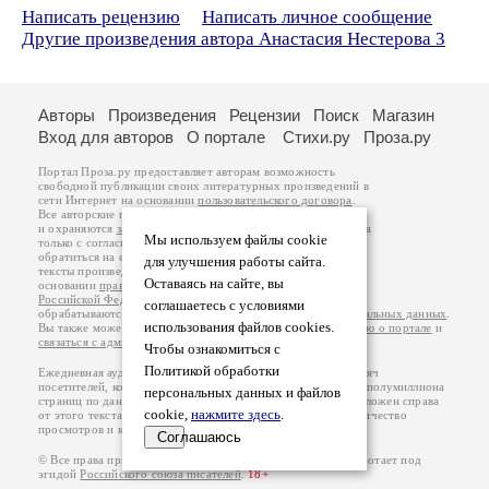
Написать рецензию
Написать личное сообщение
Другие произведения автора Анастасия Нестерова 3
Авторы
Произведения
Рецензии
Поиск
Магазин
Вход для авторов
О портале
Стихи.ру
Проза.ру
Портал Проза.ру предоставляет авторам возможность
свободной публикации своих литературных произведений в
сети Интернет на основании
пользовательского договора
.
Все авторские права на произведения принадлежат авторам
и охраняются
законом
. Перепечатка произведений возможна
Мы используем файлы cookie
только с согласия его автора, к которому вы можете
обратиться на его авторской странице. Ответственность за
для улучшения работы сайта.
тексты произведений авторы несут самостоятельно на
Оставаясь на сайте, вы
основании
правил публикации
и
законодательства
Российской Федерации
. Данные пользователей
соглашаетесь с условиями
обрабатываются на основании
Политики обработки персональных данных
.
использования файлов cookies.
Вы также можете посмотреть более подробную
информацию о портале
и
связаться с администрацией
.
Чтобы ознакомиться с
Политикой обработки
Ежедневная аудитория портала Проза.ру – порядка 100 тысяч
посетителей, которые в общей сумме просматривают более полумиллиона
персональных данных и файлов
страниц по данным счетчика посещаемости, который расположен справа
cookie,
нажмите здесь
.
от этого текста. В каждой графе указано по две цифры: количество
просмотров и количество посетителей.
Соглашаюсь
© Все права принадлежат авторам, 2000-2026. Портал работает под
эгидой
Российского союза писателей
.
18+