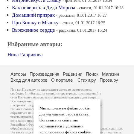
Интринсекус. я слышу
- фэнтези, 01.01.2017 16:34
Как поверить в Деда Мороза
- сказки, 01.01.2017 16:28
Домашний призрак
- рассказы, 01.01.2017 16:27
Про Кошку и Мышку
- стихи, 01.01.2017 16:25
Выжженное сердце
- рассказы, 01.01.2017 16:24
Избранные авторы:
Нина Гаврикова
Авторы
Произведения
Рецензии
Поиск
Магазин
Вход для авторов
О портале
Стихи.ру
Проза.ру
Портал Проза.ру предоставляет авторам возможность
свободной публикации своих литературных произведений в
сети Интернет на основании
пользовательского договора
.
Все авторские права на произведения принадлежат авторам
и охраняются
законом
. Перепечатка произведений возможна
Мы используем файлы cookie
только с согласия его автора, к которому вы можете
обратиться на его авторской странице. Ответственность за
для улучшения работы сайта.
тексты произведений авторы несут самостоятельно на
Оставаясь на сайте, вы
основании
правил публикации
и
законодательства
Российской Федерации
. Данные пользователей
соглашаетесь с условиями
обрабатываются на основании
Политики обработки персональных данных
.
использования файлов cookies.
Вы также можете посмотреть более подробную
информацию о портале
и