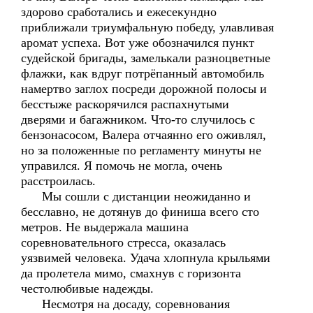
здорово сработались и ежесекундно
приближали триумфальную победу, улавливая
аромат успеха. Вот уже обозначился пункт
судейской бригады, замелькали разноцветные
флажки, как вдруг потрёпанный автомобиль
намертво заглох посреди дорожной полосы и
бесстыже раскорячился распахнутыми
дверями и багажником. Что-то случилось с
бензонасосом, Валера отчаянно его оживлял,
но за положенные по регламенту минуты не
управился. Я помочь не могла, очень
расстроилась.
Мы сошли с дистанции неожиданно и
бесславно, не дотянув до финиша всего сто
метров. Не выдержала машина
соревновательного стресса, оказалась
уязвимей человека. Удача хлопнула крыльями
да пролетела мимо, смахнув с горизонта
честолюбивые надежды.
Несмотря на досаду, соревнования