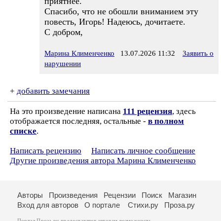
приятнее.
Спасибо, что не обошли вниманием эту
повесть, Игорь! Надеюсь, дочитаете.
С добром,
Марина Клименченко
13.07.2026 11:32
Заявить о
нарушении
+
добавить замечания
На это произведение написана
111 рецензия
, здесь
отображается последняя, остальные -
в полном
списке
.
Написать рецензию
Написать личное сообщение
Другие произведения автора Марина Клименченко
Авторы
Произведения
Рецензии
Поиск
Магазин
Вход для авторов
О портале
Стихи.ру
Проза.ру
Портал Проза.ру предоставляет авторам возможность