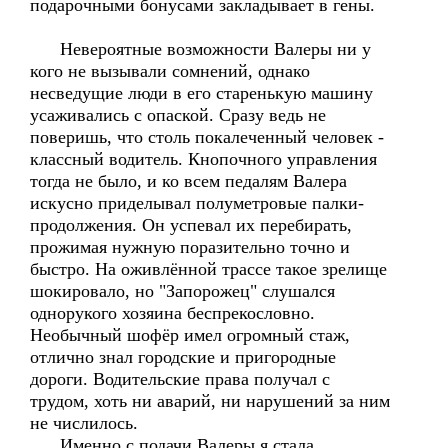
подарочными бонусами закладывает в гены.
Невероятные возможности Валеры ни у
кого не вызывали сомнений, однако
несведущие люди в его старенькую машину
усаживались с опаской. Сразу ведь не
поверишь, что столь покалеченный человек -
классный водитель. Кнопочного управления
тогда не было, и ко всем педалям Валера
искусно приделывал полуметровые палки-
продолжения. Он успевал их перебирать,
прожимая нужную поразительно точно и
быстро. На оживлённой трассе такое зрелище
шокировало, но "Запорожец" слушался
однорукого хозяина беспрекословно.
Необычный шофёр имел огромный стаж,
отлично знал городские и пригородные
дороги. Водительские права получал с
трудом, хоть ни аварий, ни нарушений за ним
не числилось.
Именно с подачи Валеры я стала