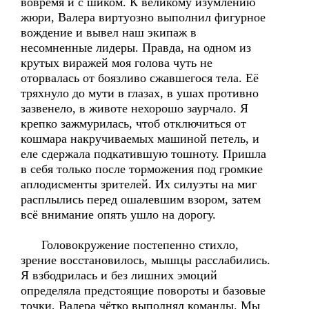
вовремя и с шиком. К великому изумлению
жюри, Валера виртуозно выполнил фигурное
вождение и вывел наш экипаж в
несомненные лидеры. Правда, на одном из
крутых виражей моя голова чуть не
оторвалась от боязливо сжавшегося тела. Её
тряхнуло до мути в глазах, в ушах противно
зазвенело, в животе нехорошо заурчало. Я
крепко зажмурилась, чтоб отключиться от
кошмара накручиваемых машиной петель, и
еле сдержала подкатившую тошноту. Пришла
в себя только после торможения под громкие
аплодисменты зрителей. Их силуэты на миг
расплылись перед ошалевшим взором, затем
всё внимание опять ушло на дорогу.
Головокружение постепенно стихло,
зрение восстановилось, мышцы расслабились.
Я взбодрилась и без лишних эмоций
определяла предстоящие повороты и базовые
точки, Валера чётко выполнял команды. Мы