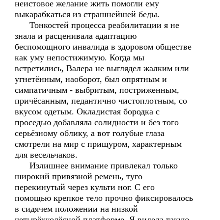
неистовое желание жить помогли ему
выкарабкаться из страшнейшей беды.
Тонкостей процесса реабилитации я не
знала и расценивала адаптацию
беспомощного инвалида в здоровом обществе
как уму непостижимую. Когда мы
встретились, Валера не выглядел жалким или
угнетённым, наоборот, был опрятным и
симпатичным - выбритым, постриженным,
причёсанным, педантично чистоплотным, со
вкусом одетым. Окладистая бородка с
проседью добавляла солидности и без того
серьёзному облику, а вот голубые глаза
смотрели на мир с прищуром, характерным
для весельчаков.
Излишнее внимание привлекал только
широкий привязной ремень, туго
перекинутый через культи ног. С его
помощью крепкое тело прочно фиксировалось
в сидячем положении на низкой
четырёхколёсной платформе. Я видела такую