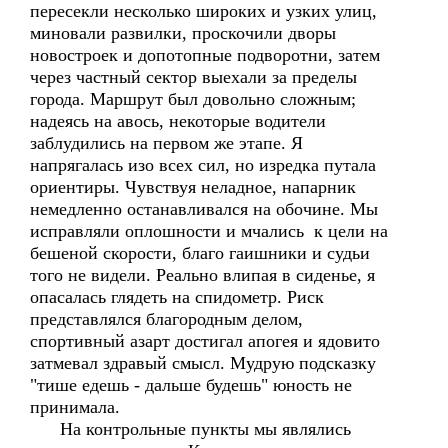
пересекли несколько широких и узких улиц,
миновали развилки, проскочили дворы
новостроек и допотопные подворотни, затем
через частный сектор выехали за пределы
города. Маршрут был довольно сложным;
надеясь на авось, некоторые водители
заблудились на первом же этапе. Я
напрягалась изо всех сил, но изредка путала
ориентиры. Чувствуя неладное, напарник
немедленно останавливался на обочине. Мы
исправляли оплошности и мчались к цели на
бешеной скорости, благо гаишники и судьи
того не видели. Реально влипая в сиденье, я
опасалась глядеть на спидометр. Риск
представлялся благородным делом,
спортивный азарт достигал апогея и ядовито
затмевал здравый смысл. Мудрую подсказку
"тише едешь - дальше будешь" юность не
принимала.
На контрольные пункты мы являлись