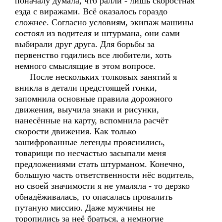
поначалу думала, что ралли - лишь скоростная
езда с виражами. Всё оказалось гораздо
сложнее. Согласно условиям, экипаж машины
состоял из водителя и штурмана, они сами
выбирали друг друга. Для борьбы за
первенство годились все любители, хоть
немного смыслящие в этом вопросе.
После нескольких толковых занятий я
вникла в детали предстоящей гонки,
запомнила основные правила дорожного
движения, выучила знаки и рисунки,
нанесённые на карту, вспомнила расчёт
скорости движения. Как только
зашифрованные легенды прояснились,
товарищи по несчастью засыпали меня
предложениями стать штурманом. Конечно,
большую часть ответственности нёс водитель,
но своей значимости я не умаляла - то дерзко
обнадёживалась, то опасалась провалить
путаную миссию. Даже мужчины не
торопились за неё браться, а немногие