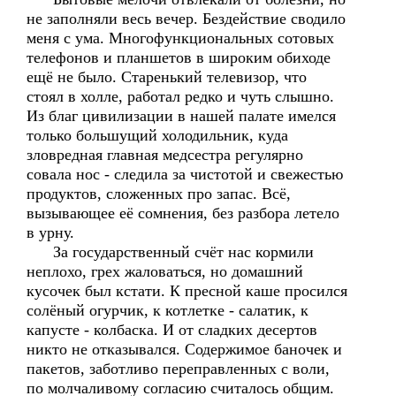
не заполняли весь вечер. Бездействие сводило
меня с ума. Многофункциональных сотовых
телефонов и планшетов в широким обиходе
ещё не было. Старенький телевизор, что
стоял в холле, работал редко и чуть слышно.
Из благ цивилизации в нашей палате имелся
только большущий холодильник, куда
зловредная главная медсестра регулярно
совала нос - следила за чистотой и свежестью
продуктов, сложенных про запас. Всё,
вызывающее её сомнения, без разбора летело
в урну.
За государственный счёт нас кормили
неплохо, грех жаловаться, но домашний
кусочек был кстати. К пресной каше просился
солёный огурчик, к котлетке - салатик, к
капусте - колбаска. И от сладких десертов
никто не отказывался. Содержимое баночек и
пакетов, заботливо переправленных с воли,
по молчаливому согласию считалось общим.