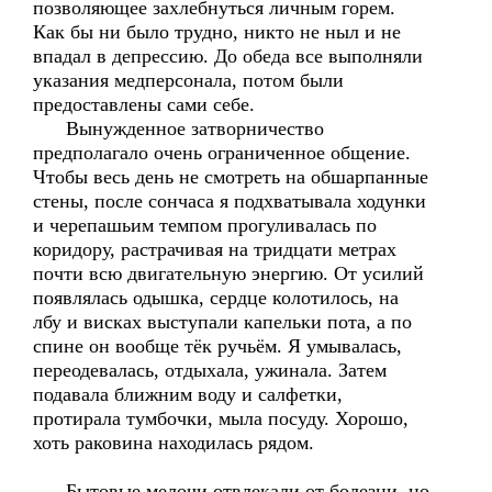
позволяющее захлебнуться личным горем.
Как бы ни было трудно, никто не ныл и не
впадал в депрессию. До обеда все выполняли
указания медперсонала, потом были
предоставлены сами себе.
Вынужденное затворничество
предполагало очень ограниченное общение.
Чтобы весь день не смотреть на обшарпанные
стены, после сончаса я подхватывала ходунки
и черепашьим темпом прогуливалась по
коридору, растрачивая на тридцати метрах
почти всю двигательную энергию. От усилий
появлялась одышка, сердце колотилось, на
лбу и висках выступали капельки пота, а по
спине он вообще тёк ручьём. Я умывалась,
переодевалась, отдыхала, ужинала. Затем
подавала ближним воду и салфетки,
протирала тумбочки, мыла посуду. Хорошо,
хоть раковина находилась рядом.
Бытовые мелочи отвлекали от болезни, но