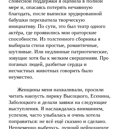
словесной поддержки я оценила в полной
мере и, опасаясь потерять нечаянную
благодать, после выписки эрудированной
бабушки перехватила творческую
инициативу. По сути, это был театр одного
актёра, где проявились мои ораторские
способности. Из толстенного сборника я
выбирала стихи простые, романтичные,
шутливые. Или недлинные патриотические,
зовущие хотя бы к мелким свершениям. Про
поганых людей, разбитые сердца и
несчастных животных говорить было
неуместно.
Женщины меня нахваливали, просили
читать наизусть лирику Высоцкого, Есенина,
Заболоцкого и делали заявки на следующие
выступления. Я наслаждалась вниманием,
успехом, часто улыбалась и очень хотела
поправиться: не всё ещё сказано и сделано.
Непременно выберусь, лучший нейрохирург