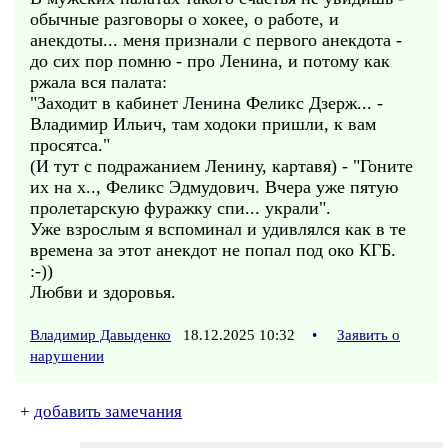
обычные разговоры о хокее, о работе, и
анекдоты... меня признали с первого анекдота -
до сих пор помню - про Ленина, и потому как
ржала вся палата:
"Заходит в кабинет Ленина Феликс Дзерж... -
Владимир Ильич, там ходоки пришли, к вам
просятса."
(И тут с подражанием Ленину, картавя) - "Гоните
их на х.., Феликс Эдмудович. Вчера уже пятую
пролетарскую фуражку спи... украли".
Уже взрослым я вспоминал и удивлялся как в те
времена за этот анекдот не попал под око КГБ.
:-))
Любви и здоровья.
Владимир Давыденко
18.12.2025 10:32
•
Заявить о
нарушении
+
добавить замечания