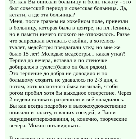
То, как Вы описали больницу и болн. палату - это
был советский период и советская больница. Да,
кстати, а где эта больница?
Меня, после травмы на хокейном поле, привезли
в больницу, которая была в центре, на пл.Ленина,
но в памяти ничего плохого не отложилось. Разве
что запрещали вставать с койки, а хотелось
туалет, медсёстры предлагали утку, но мне же
было 15 лет! Молодые медсёстры... какая утка?!
Терпел до вечера, вставал и по стеночке
добирался в туалет(благо он был рядом).
Это терпение до добра не доводило и по
большому сходить не удавалось по 2-3 дня, а
потом, хоть колхозного быка вызывай, чтобы
рогом пробил хотя бы выходное отверствие. Через
2 недели вставать разрешили и всё наладилось.
Вы как всегда подробно и высокохудожественно
описали и палату, и ваших соседей, и Ваши
ощущения/переживания, и, конечно, творческие
вечера. Можно позавидовать.
В мужских палатах такого счастья не увидишь -