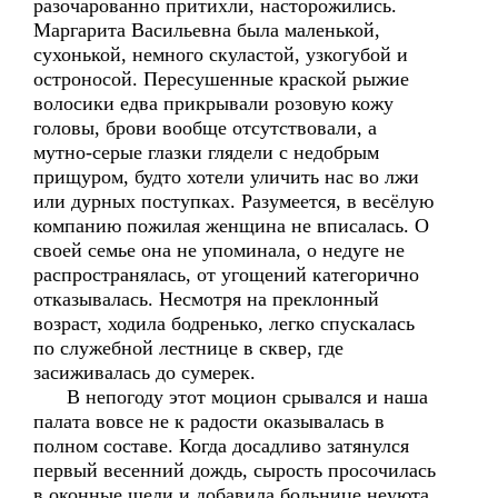
разочарованно притихли, насторожились.
Маргарита Васильевна была маленькой,
сухонькой, немного скуластой, узкогубой и
остроносой. Пересушенные краской рыжие
волосики едва прикрывали розовую кожу
головы, брови вообще отсутствовали, а
мутно-серые глазки глядели с недобрым
прищуром, будто хотели уличить нас во лжи
или дурных поступках. Разумеется, в весёлую
компанию пожилая женщина не вписалась. О
своей семье она не упоминала, о недуге не
распространялась, от угощений категорично
отказывалась. Несмотря на преклонный
возраст, ходила бодренько, легко спускалась
по служебной лестнице в сквер, где
засиживалась до сумерек.
В непогоду этот моцион срывался и наша
палата вовсе не к радости оказывалась в
полном составе. Когда досадливо затянулся
первый весенний дождь, сырость просочилась
в оконные щели и добавила больнице неуюта.