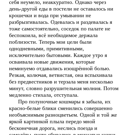
себя неумело, неаккуратно. Однако через
день-другой еды в постели не оставалось ни
крошечки и вода при умывании не
разбрызгивалась. Одевалась и раздевалась я
тоже самостоятельно, соседок по палате не
беспокоила, всё необходимое держала
поблизости. Теперь мои цели были
однодневными, примитивными,
исключительно бытовыми. Каждое утро я
осваивала новые движения, которые
неминуемо отдавались изощрённой болью.
Резкая, колючая, ветвистая, она вспыхивала
без предвестников и терзала меня несколько
минут, словно разрушительная молния. Потом
медленно стихала, отступала.
Про полуночные кошмары я забыла, их
красно-белые блики сменились совершенно
необъяснимым разноцветьем. Одной и той же
яркой картинкой плыла передо мной
бесконечная дорога, неслись поезда и
самолёты, густо сбивались в мохнатые кучки