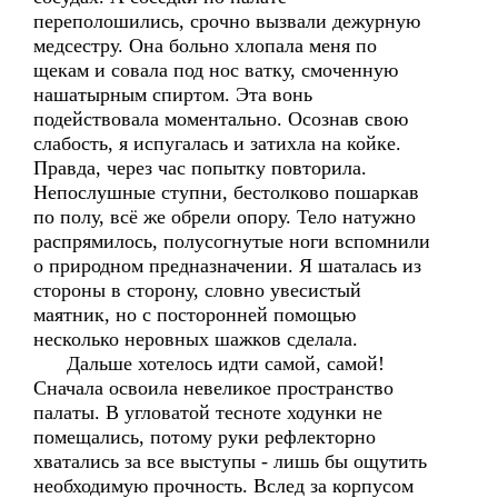
переполошились, срочно вызвали дежурную
медсестру. Она больно хлопала меня по
щекам и совала под нос ватку, смоченную
нашатырным спиртом. Эта вонь
подействовала моментально. Осознав свою
слабость, я испугалась и затихла на койке.
Правда, через час попытку повторила.
Непослушные ступни, бестолково пошаркав
по полу, всё же обрели опору. Тело натужно
распрямилось, полусогнутые ноги вспомнили
о природном предназначении. Я шаталась из
стороны в сторону, словно увесистый
маятник, но с посторонней помощью
несколько неровных шажков сделала.
Дальше хотелось идти самой, самой!
Сначала освоила невеликое пространство
палаты. В угловатой тесноте ходунки не
помещались, потому руки рефлекторно
хватались за все выступы - лишь бы ощутить
необходимую прочность. Вслед за корпусом