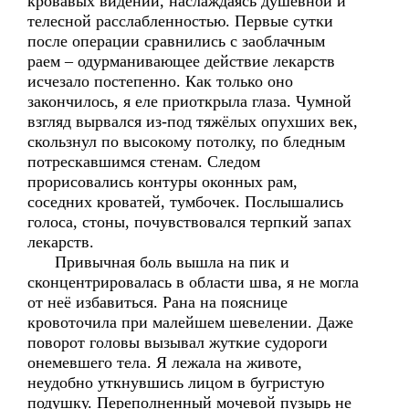
кровавых видений, наслаждаясь душевной и
телесной расслабленностью. Первые сутки
после операции сравнились с заоблачным
раем – одурманивающее действие лекарств
исчезало постепенно. Как только оно
закончилось, я еле приоткрыла глаза. Чумной
взгляд вырвался из-под тяжёлых опухших век,
скользнул по высокому потолку, по бледным
потрескавшимся стенам. Следом
прорисовались контуры оконных рам,
соседних кроватей, тумбочек. Послышались
голоса, стоны, почувствовался терпкий запах
лекарств.
Привычная боль вышла на пик и
сконцентрировалась в области шва, я не могла
от неё избавиться. Рана на пояснице
кровоточила при малейшем шевелении. Даже
поворот головы вызывал жуткие судороги
онемевшего тела. Я лежала на животе,
неудобно уткнувшись лицом в бугристую
подушку. Переполненный мочевой пузырь не